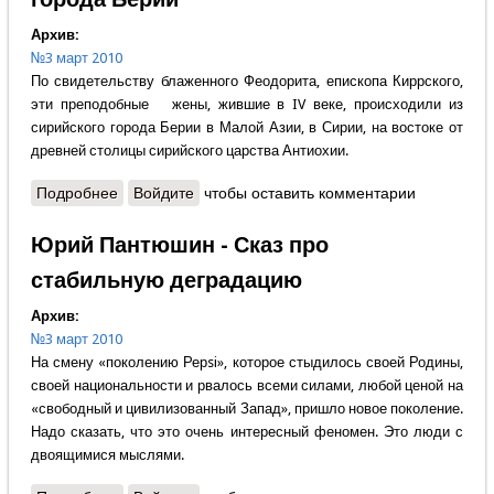
Архив:
№3 март 2010
По свидетельству блаженного Феодорита, епископа Киррского,
эти преподобные жены, жившие в IV веке, происходили из
сирийского города Берии в Малой Азии, в Сирии, на востоке от
древней столицы сирийского царства Антиохии.
Подробнее
о Наталья Ревенко - Марина и Кира из города
Войдите
чтобы оставить комментарии
Берии
Юрий Пантюшин - Сказ про
стабильную деградацию
Архив:
№3 март 2010
На смену «поколению Рерsi», которое стыдилось своей Родины,
своей национальности и рвалось всеми силами, любой ценой на
«свободный и цивилизованный Запад», пришло новое поколение.
Надо сказать, что это очень интересный феномен. Это люди с
двоящимися мыслями.