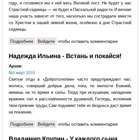
году, и готовимся мы к ней весь Великий пост. Не будет у нас
Страстной седмицы — не будет и Пасхальной радости. И вечная
наша участь зависит от того, насколько мы сострадали вместе
со Христом в нашей земной жизни, особенно в дни Страстной
седмицы.
Подробнее
о Надежда Васильева - "Кто любит Меня, тот
Войдите
чтобы оставить комментарии
соблюдает слово Моё"
Надежда Ильина - Встань и покайся!
Архив:
№3 март 2010
Святые отцы в «Добротолюбии» часто предупреждают нас:
молись, совершай добрые дела, пока, по милости Божией,
имеешь на то время и силы. Тогда при искушении, нападении
вражиих сил и расслабленности душевной, Господь, вспомнив
твои прежние труды, Сам поднимет тебя из бездны и даст время
на покаяние.
Подробнее
о Надежда Ильина - Встань и покайся!
Войдите
чтобы оставить комментарии
Владимир Крупин - У каждого сына