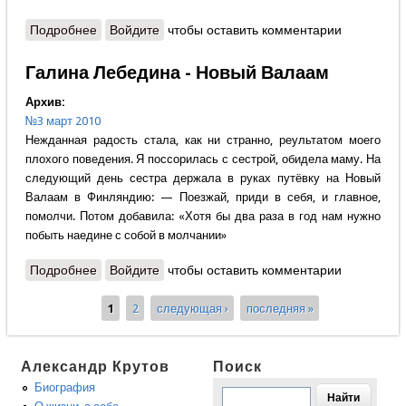
Подробнее
о Елена Ичетовкина - Время молитв, смирения,
Войдите
чтобы оставить комментарии
покаяния
Галина Лебедина - Новый Валаам
Архив:
№3 март 2010
Нежданная радость стала, как ни странно, реультатом моего
плохого поведения. Я поссорилась с сестрой, обидела маму. На
следующий день сестра держала в руках путёвку на Новый
Валаам в Финляндию: — Поезжай, приди в себя, и главное,
помолчи. Потом добавила: «Хотя бы два раза в год нам нужно
побыть наедине с собой в молчании»
Подробнее
о Галина Лебедина - Новый Валаам
Войдите
чтобы оставить комментарии
1
2
следующая ›
последняя »
Страницы
Александр Крутов
Поиск
Биография