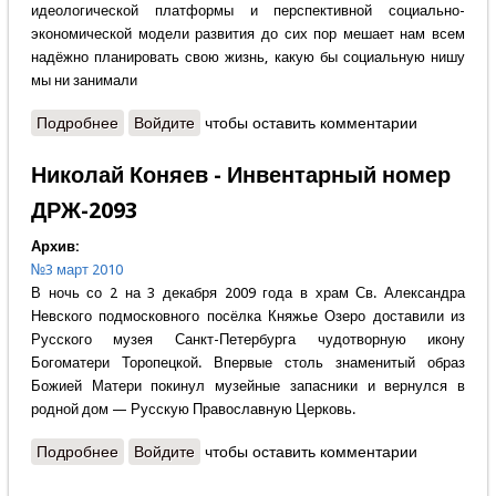
идеологической платформы и перспективной социально-
экономической модели развития до сих пор мешает нам всем
надёжно планировать свою жизнь, какую бы социальную нишу
мы ни занимали
Подробнее
о Александр Полетаев - Круг замкнулся
Войдите
чтобы оставить комментарии
Николай Коняев - Инвентарный номер
ДРЖ-2093
Архив:
№3 март 2010
В ночь со 2 на 3 декабря 2009 года в храм Св. Александра
Невского подмосковного посёлка Княжье Озеро доставили из
Русского музея Санкт-Петербурга чудотворную икону
Богоматери Торопецкой. Впервые столь знаменитый образ
Божией Матери покинул музейные запасники и вернулся в
родной дом — Русскую Православную Церковь.
Подробнее
о Николай Коняев - Инвентарный номер ДРЖ-2093
Войдите
чтобы оставить комментарии