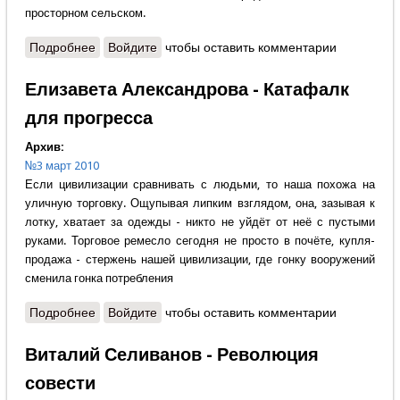
просторном сельском.
Подробнее
о Владимир Крупин «...И О ВСЕХ, КОГО НЕКОМУ
Войдите
чтобы оставить комментарии
ПОМЯНУТИ»
Елизавета Александрова - Катафалк
для прогресса
Архив:
№3 март 2010
Если цивилизации сравнивать с людьми, то наша похожа на
уличную торговку. Ощупывая липким взглядом, она, зазывая к
лотку, хватает за одежды - никто не уйдёт от неё с пустыми
руками. Торговое ремесло сегодня не просто в почёте, купля-
продажа - стержень нашей цивилизации, где гонку вооружений
сменила гонка потребления
Подробнее
о Елизавета Александрова - Катафалк для
Войдите
чтобы оставить комментарии
прогресса
Виталий Селиванов - Революция
совести