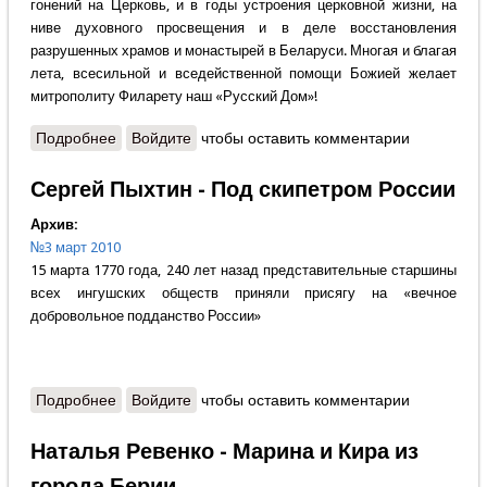
гонений на Церковь, и в годы устроения церковной жизни, на
ниве духовного просвещения и в деле восстановления
разрушенных храмов и монастырей в Беларуси. Многая и благая
лета, всесильной и вседейственной помощи Божией желает
митрополиту Филарету наш «Русский Дом»!
Подробнее
о "Русский Дом" поздравляет митрополита
Войдите
чтобы оставить комментарии
Филарета с 75-летием!
Сергей Пыхтин - Под скипетром России
Архив:
№3 март 2010
15 марта 1770 года, 240 лет назад представительные старшины
всех ингушских обществ приняли присягу на «вечное
добровольное подданство России»
Подробнее
о Сергей Пыхтин - Под скипетром России
Войдите
чтобы оставить комментарии
Наталья Ревенко - Марина и Кира из
города Берии