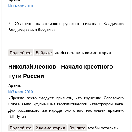
№3 март 2010
К 70-летию талантливого русского писателя Владимира
Владимировича Личутина
Подробнее
о Владимир Бондаренко - Кудесник русского слова
Войдите
чтобы оставить комментарии
Николай Леонов - Начало крестного
пути России
Архив:
№3 март 2010
«Прежде всего следует признать, что крушение Советского
Союза было крупнейшей геополитической катастрофой века.
Для российского же народа оно стало настоящей драмой».
В.В.Путин
Подробнее
о Николай Леонов - Начало крестного пути России
2 комментария
Войдите
чтобы оставить