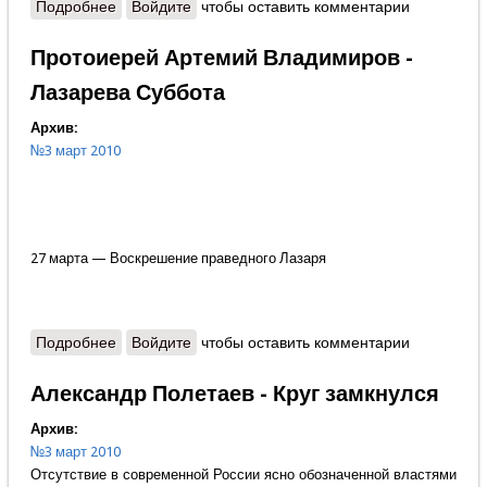
Подробнее
о Протоиерей Артемий Владимиров - Время
Войдите
чтобы оставить комментарии
посещения настало!
Протоиерей Артемий Владимиров -
Лазарева Суббота
Архив:
№3 март 2010
27 марта — Воскрешение праведного Лазаря
Подробнее
о Протоиерей Артемий Владимиров - Лазарева
Войдите
чтобы оставить комментарии
Суббота
Александр Полетаев - Круг замкнулся
Архив:
№3 март 2010
Отсутствие в современной России ясно обозначенной властями