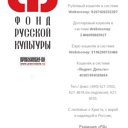
Рублёвый кошелёк в системе
Webmoney:
R207426332207
Долларовый кошелёк в
системе
Webmoney:
Z406090803927
Евро-кошелёк в системе
Webmoney:
E196200153466
Кошелёк в системе
«
Яндекс.Деньги»:
41001994189694
Тел./ факс: (495) 621-3502,
621-4618 (по подписке), 621-
4353.
С любовью о Христе, с верой
и надеждой в Россию,
Редакция «РД»