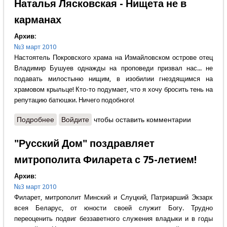
Наталья Лясковская - Нищета не в
карманах
Архив:
№3 март 2010
Настоятель Покровского храма на Измайловском острове отец
Владимир Бушуев однажды на проповеди призвал нас... не
подавать милостыню нищим, в изобилии гнездящимся на
храмовом крыльце! Кто-то подумает, что я хочу бросить тень на
репутацию батюшки. Ничего подобного!
Подробнее
о Наталья Лясковская - Нищета не в карманах
Войдите
чтобы оставить комментарии
"Русский Дом" поздравляет
митрополита Филарета с 75-летием!
Архив:
№3 март 2010
Филарет, митрополит Минский и Слуцкий, Патриарший Экзарх
всея Беларус, от юности своей служит Богу. Трудно
переоценить подвиг беззаветного служения владыки и в годы