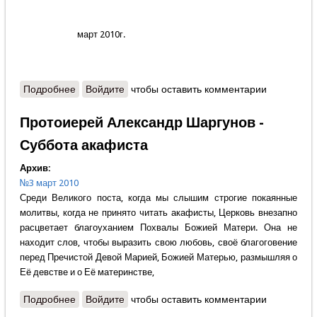
март 2010г.
Подробнее
о Зарубки
Войдите
чтобы оставить комментарии
Протоиерей Александр Шаргунов -
Суббота акафиста
Архив:
№3 март 2010
Среди Великого поста, когда мы слышим строгие покаянные
молитвы, когда не принято читать акафисты, Церковь внезапно
расцветает благоуханием Похвалы Божией Матери. Она не
находит слов, чтобы выразить свою любовь, своё благоговение
перед Пречистой Девой Марией, Божией Матерью, размышляя о
Её девстве и о Её материнстве,
Подробнее
о Протоиерей Александр Шаргунов - Суббота
Войдите
чтобы оставить комментарии
акафиста