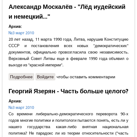
Александр Москалёв - "Лёд иудейский
и немецкий..."
Архив:
№3 март 2010
20 лет назад, 11 марта 1990 года, Литва, нарушив Конституцию
СССР и постановления всех новых "демократических"
документов, официально провозгласила свою независимость.
Верховный Совет Литвы еще в феврале 1990 года объявил о
выходе из "красной империи".
Подробнее
о Александр Москалёв - "Лёд иудейский и
Войдите
чтобы оставить комментарии
немецкий..."
Георгий Язерян - Часть больше целого?
Архив:
№3 март 2010
Со времени либерально-демократического переворота 90-х
годов многие политики и политологи пытаются понять, есть ли у
нашего государства какая-либо внятная национальная
политика? Не парадокс ли из теории относительности ("часть