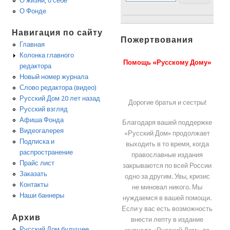
О жизни, о себе
О Фонде
Навигация по сайту
Пожертвования
Главная
Колонка главного
Помощь «Русскому Дому»
редактора
Новый номер журнала
Слово редактора (видео)
Русский Дом 20 лет назад
Дорогие братья и сестры!
Русский взгляд
Афиша Фонда
Благодаря вашей поддержке
Видеогалерея
«Русский Дом» продолжает
Подписка и
выходить в то время, когда
распространение
православные издания
Прайс лист
закрываются по всей России
Заказать
одно за другим. Увы, кризис
Контакты
не миновал никого. Мы
Наши баннеры
нуждаемся в вашей помощи.
Если у вас есть возможность
Архив
внести лепту в издание
Русский Дом будущее