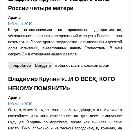
России четыре матери
Архив:
№3 март 2010
Когда оглядываешься на прошедшее двадцатилетие,
убеждаешься в верности предсказаний старцев о России — она
безсмертна. Любое другое государство не вынесло бы и десятой
доли испытаний, выдержанных нашим Отечеством. В чём
секрет? Он в отношении нашем к земле.
Подробнее
о Владимир Крупин - У каждого сына России
Войдите
чтобы оставить комментарии
четыре матери
Владимир Крупин «...И О ВСЕХ, КОГО
НЕКОМУ ПОМЯНУТИ»
Архив:
№3 март 2010
От того, может быть, так тянет к себе кладбище, что там для кого
ближайшее, для кого отдалённое, но для всех неминуемое
будущее. Ходишь по дорожкам, вроде как выбираешь себе
место. Тихо, спокойно и на тесном городском, и, конечно, на