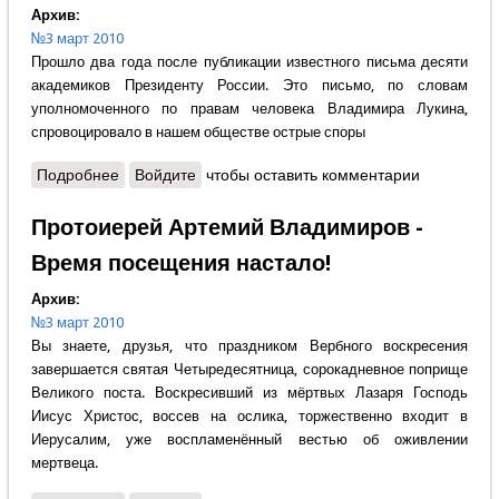
Архив:
№3 март 2010
Прошло два года после публикации известного письма десяти
академиков Президенту России. Это письмо, по словам
уполномоченного по правам человека Владимира Лукина,
спровоцировало в нашем обществе острые споры
Подробнее
о Виталий Селиванов - Революция совести
Войдите
чтобы оставить комментарии
Протоиерей Артемий Владимиров -
Время посещения настало!
Архив:
№3 март 2010
Вы знаете, друзья, что праздником Вербного воскресения
завершается святая Четыредесятница, сорокадневное поприще
Великого поста. Воскресивший из мёртвых Лазаря Господь
Иисус Христос, воссев на ослика, торжественно входит в
Иерусалим, уже воспламенённый вестью об оживлении
мертвеца.