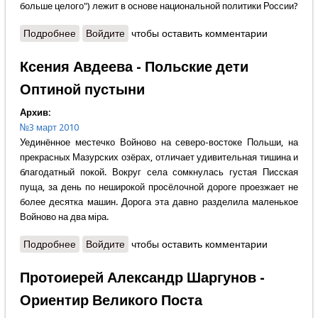
больше целого") лежит в основе национальной политики России?
Подробнее
о Георгий Язерян - Часть больше целого?
Войдите
чтобы оставить комментарии
Ксения Авдеева - Польские дети
Оптиной пустыни
Архив:
№3 март 2010
Уединённое местечко Войново на северо-востоке Польши, на
прекрасных Мазурских озёрах, отличает удивительная тишина и
благодатный покой. Вокруг села сомкнулась густая Писская
пуща, за день по неширокой просёлочной дороге проезжает не
более десятка машин. Дорога эта давно разделила маленькое
Войново на два мiра.
Подробнее
о Ксения Авдеева - Польские дети Оптиной
Войдите
чтобы оставить комментарии
пустыни
Протоиерей Александр Шаргунов -
Ориентир Великого Поста