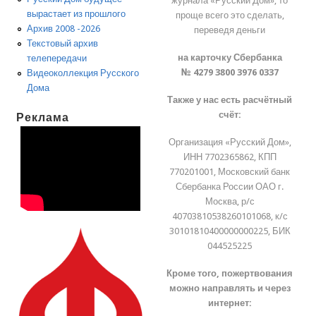
журнала «Русский Дом», то
вырастает из прошлого
проще всего это сделать,
Архив 2008 -2026
переведя деньги
Текстовый архив
на карточку Сбербанка
телепередачи
№ 4279 3800 3976 0337
Видеоколлекция Русского
Дома
Также у нас есть расчётный
счёт:
Реклама
Организация «Русский Дом»,
ИНН 7702365862, КПП
770201001, Московский банк
Сбербанка России ОАО г.
Москва, р/с
40703810538260101068, к/с
30101810400000000225, БИК
044525225
Кроме того, пожертвования
можно направлять и через
интернет: