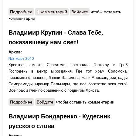
Подробнее
о Александр Крутов - Слово редактора -
1 комментарий
Войдите
чтобы оставить
комментарии
Милосердие выше правосудия
Владимир Крупин - Слава Тебе,
показавшему нам свет!
Архив:
№3 март 2010
Крестная смерть Спасителя поставила Голгофу и Гроб
Господень в центр мiроздания. Где тот храм Соломона,
пирамиды фараонов, башни Вавилона, маяк Александрии, сады
Семирамиды, мрамор Пальмиры, где всё богатство века сего?
Всё прах и тлен по сравнению с подвигом Христа.
Подробнее
о Владимир Крупин - Слава Тебе, показавшему
Войдите
чтобы оставить комментарии
нам свет!
Владимир Бондаренко - Кудесник
русского слова
Архив: