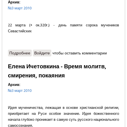
Архив:
№3 март 2010
22 марта (+ ок.320г.) - день памяти сорока мучеников
Севастийских
Подробнее
о Протоиерей Александр Шаргунов - Ориентир
Войдите
чтобы оставить комментарии
Великого Поста
Елена Ичетовкина - Время молитв,
смирения, покаяния
Архив:
№3 март 2010
Идея мученичества, лежащая в основе христианской религии,
приобретает на Руси особое значение. Идея божественного
начала глубоко проникает в самую суть русского национального
самосознания.