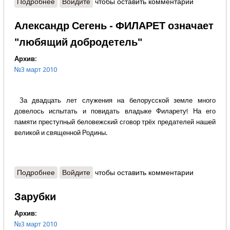
Подробнее
о Юрий Пантюшин - Сказ про стабильную
Войдите
чтобы оставить комментарии
деградацию
Александр Сегень - ФИЛАРЕТ означает
"любящий добродетель"
Архив:
№3 март 2010
За двадцать лет служения на белорусской земле много
довелось испытать и повидать владыке Филарету! На его
памяти преступный беловежский сговор трёх предателей нашей
великой и священной Родины.
Подробнее
о Александр Сегень - ФИЛАРЕТ означает
Войдите
чтобы оставить комментарии
"любящий добродетель"
Зарубки
Архив:
№3 март 2010