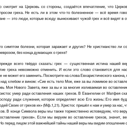
то смотрит на Церковь со стороны, создаётся впечатление, что Церко
просом греха. Не есть ли в этом что-то болезненное — всё время гово
ане — это люди, которые всюду вынюхивают чужой грех и всё видят в 
то симптом болезни, которая заражает и других? Не христианство ли с
еврозом, без конца думающих о грехе?
режде всего твёрдо сказать: грех — существенная истина нашей вер
тие греха невозможно отменить. И если это слово становится для на
ое не может его заменить. Посмотрите на слова Евхаристического канона,
над хлебом и вином: «Сие есть тело Мое, еже за вы ломимое во оставле
овь Моя Нового Завета, яже за вы и за многия изливаемая во оставление
Христос умер ради оставления наших грехов. В Евангелии от Матфея ска
осподу ради служения, которое определяет всю Его жизнь: Его имя буд
дей Своих от грехов их» (Мф.1,21). Христос пришёл к нам и умер за нас, 
хов. В конце Символа веры мы также торжественно исповедуем, что вер
оставление грехов». Если мы веруем во оставление грехов, значит, ве
Но перед лицом этой важнейшей тайны нашей веры мы видим опошление с