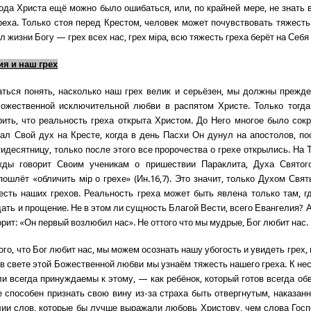
хода Христа ещё можно было ошибаться, или, по крайней мере, не знать 
реха. Только стоя перед Крестом, человек может почувствовать тяжесть 
л жизни Богу — грех всех нас, грех мiра, всю тяжесть греха берёт на Себя
я и наш грех
ться понять, насколько наш грех велик и серьёзен, мы должны прежде
Божественной исключительной любви в распятом Христе. Только тогд
ить, что реальность греха открыта Христом. До Него многое было сокр
ал Свой дух на Кресте, когда в день Пасхи Он дунул на апостолов, п
тидесятницу, только после этого все пророчества о грехе открылись. На 
жды говорит Своим ученикам о пришествии Параклита, Духа Святого
пошлёт «обличить мiр о грехе» (Ин.16,7). Это значит, только Духом Св
есть наших грехов. Реальность греха может быть явлена только там, г
дать и прощение. Не в этом ли сущность Благой Вести, всего Евангелия? 
рит: «Он первый возлюбил нас». Не оттого что мы мудрые, Бог любит нас.
ого, что Бог любит нас, мы можем осознать нашу убогость и увидеть гре
 в свете этой Божественной любви мы узнаём тяжесть нашего греха. К не
и всегда принуждаемы к этому, — как ребёнок, который готов всегда обв
е способен признать свою вину из-за страха быть отвергнутым, наказан
лии слов, которые бы лучше выражали любовь Христову, чем слова Гос