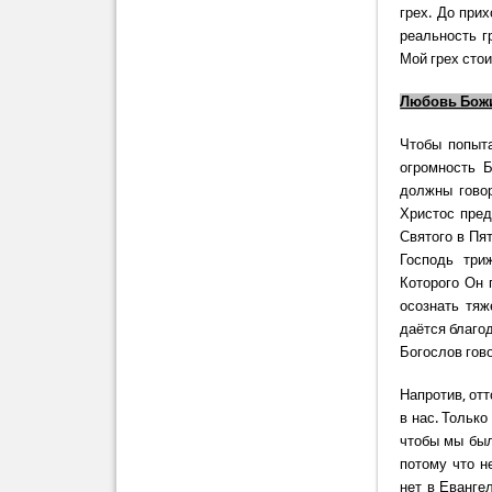
грех. До при
реальность г
Мой грех стои
Любовь Божи
Чтобы попыта
огромность 
должны говор
Христос пред
Святого в Пя
Господь три
Которого Он 
осознать тяж
даётся благо
Богослов гово
Напротив, отт
в нас. Только
чтобы мы был
потому что н
нет в Еванге