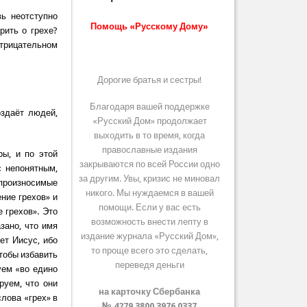
вь неотступно
Помощь «Русскому Дому»
рить о грехе?
отрицательном
Дорогие братья и сестры!
Благодаря вашей поддержке
оздаёт людей,
«Русский Дом» продолжает
выходить в то время, когда
православные издания
ы, и по этой
закрываются по всей России одно
с непонятным,
за другим. Увы, кризис не миновал
 произносимые
никого. Мы нуждаемся в вашей
ние грехов» и
помощи. Если у вас есть
 грехов». Это
возможность внести лепту в
зано, что имя
издание журнала «Русский Дом»,
ет Иисус, ибо
то проще всего это сделать,
чтобы избавить
переведя деньги
уем «во едино
руем, что они
на карточку Сбербанка
лова «грех» в
№ 4279 3800 3976 0337