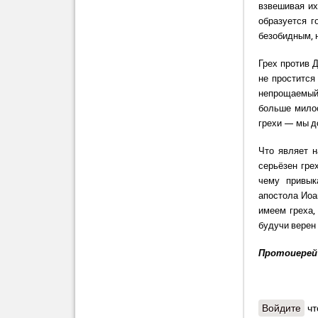
взвешивая их
образуется г
безобидным, 
Грех против Д
не простится 
непрощаемый 
больше милос
грехи — мы д
Что являет н
серьёзен грех
чему привык
апостола Иоа
имеем греха,
будучи верен 
Протоиерей
Войдите
чт