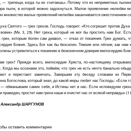
, — трепещи, когда ты их считаешь». Потому что из неприметных пылин
ора пыли, в которой можно задохнуться. Малое проявление нелюбви м
но множество малых проявлений нелюбви заканчивается ожесточением с
уха Святого — грех грехов. Господь говорит: «Кто согрешит против Духа
вовек» (Мк. 3, 29). Нет греха, который не мог бы простить нам Бог. Ес
грех, которым болен сам диавол, — отказ от покаяния. Грех думать, ч
ердия Божия. Здесь Бог как бы безсилен. Тяжкие или лёгкие, как нам 
олжны устремляться к покаянию в безконечном доверии милосердию Бож
ам грех? Прежде всего, милосердие Христа, по-настоящему открываю
. Когда мы осознаем это, поймём, что грех не есть нечто банально-обыд
ают и перестают замечать. Завершим эту беседу словами из Перв
нна Богослова, который знал, до какой меры любит нас Господь: «Если го
 — обманываем самих себя, и Истины нет в нас. Если исповедуем грехи
и праведен, простит нам грехи наши и очистит нас от всякой неправды» (1 И
 Александр ШАРГУНОВ
обы оставить комментарии