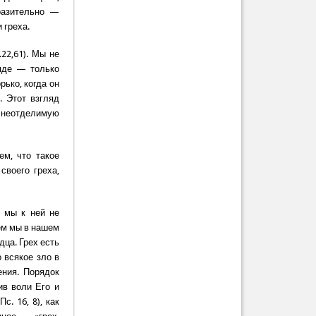
оразительно —
 греха.
22,61). Мы не
ляде — только
рько, когда он
. Этот взгляд
, неотделимую
м, что такое
своего греха,
о мы к ней не
ем мы в нашем
дца. Грех есть
о всякое зло в
ения. Порядок
в воли Его и
с. 16, 8), как