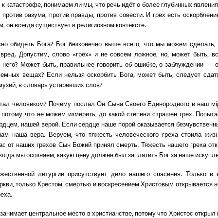
к катастрофе, понимаем ли мы, что речь идёт о более глубинных явления
 против разума, против правды, против совести. И грех есть оскорбление
м, он всегда существует в религиозном контексте.
но обидеть Бога? Бог безконечно выше всего, что мы можем сделать
вред. Допустим, слово «грех» и не совсем ложное, но, может быть, в
т него? Может быть, правильнее говорить об ошибке, о заблуждении — 
земных вещах? Если нельзя оскорбить Бога, может быть, следует сдат
музей, в словарь устаревших слов?
тал человеком? Почему послал Он Сына Своего Единородного в наш м
, потому что не можем измерить, до какой степени страшен грех. Попыт
рдцем, нашей верой. Если сердце наше порой оказывается безчувственн
нам наша вера. Веруем, что тяжесть человеческого греха стоила жиз
ас от наших грехов Сын Божий принял смерть. Тяжесть нашего греха от
 когда мы осознаём, какую цену должен был заплатить Бог за наше искупл
жественной литургии присутствует дело нашего спасения. Только в н
ркви, только Крестом, смертью и воскресением Христовым открывается 
еха.
занимает центральное место в христианстве, потому что Христос открыл 