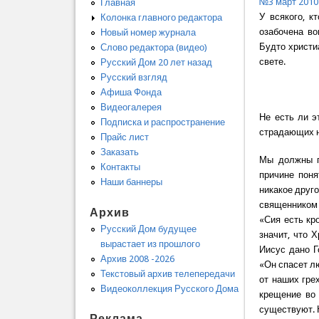
№3 март 2010
Главная
У всякого, к
Колонка главного редактора
озабочена во
Новый номер журнала
Будто христи
Слово редактора (видео)
свете.
Русский Дом 20 лет назад
Русский взгляд
Афиша Фонда
Видеогалерея
Не есть ли э
Подписка и распространение
страдающих н
Прайс лист
Заказать
Мы должны п
Контакты
причине поня
Наши баннеры
никакое друг
священником 
Архив
«Сия есть кр
Русский Дом будущее
значит, что 
вырастает из прошлого
Иисус дано Г
Архив 2008 -2026
«Он спасет лю
Текстовый архив телепередачи
от наших гре
Видеоколлекция Русского Дома
крещение во 
существуют. 
Реклама