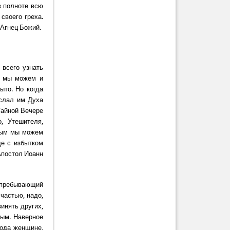
в полноте всю
своего греха.
 Агнец Божий.
 всего узнать
а мы можем и
ыто. Но когда
ослал им Духа
Тайной Вечере
, Утешителя,
ятым мы можем
де с избытком
Апостол Иоанн
х, пребывающий
счастью, надо,
инять других,
ным. Наверное
пода женщине,