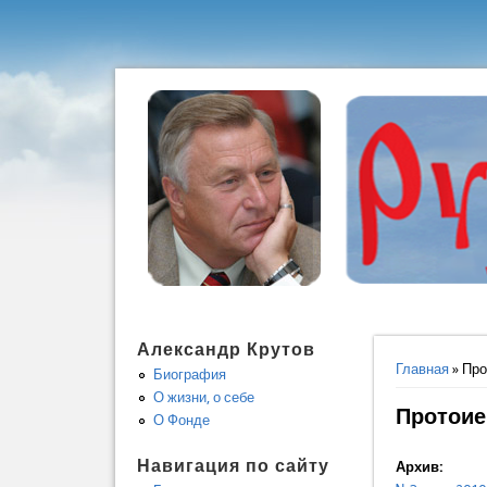
Александр Крутов
Вы здес
Главная
» Про
Биография
О жизни, о себе
Протоие
О Фонде
Навигация по сайту
Архив: