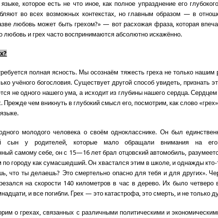
языке, которое есть не что иное, как полное упразднение его глубоког
ебляют во всех возможных контекстах, но главным образом — в отнош
азве любовь может быть грехом?» — вот расхожая фраза, которая впеча
то любовь и грех часто воспринимаются абсолютно искажённо.
ех?
требуется полная ясность. Мы осознаём тяжесть греха не только нашим 
лько учёного богословия. Существует другой способ увидеть, признать эт
ется не одного нашего ума, а исходит из глубины нашего сердца. Сердцем
х. Прежде чем вникнуть в глубокий смысл его, посмотрим, как слово «грех
языке.
 одного молодого человека о своём однокласснике. Он был единствен
ый сын у родителей, которые мало обращали внимания на его 
ный самому себе, он с 15—16 лет брал отцовский автомобиль, разумеется
м по городу как сумасшедший. Он хвастался этим в школе, и однажды кто-
ь, что ты делаешь? Это смертельно опасно для тебя и для других». Че
резался на скорости 140 километров в час в дерево. Их было четверо 
адцати, и все погибли. Грех — это катастрофа, это смерть, и не только д
орим о грехах, связанных с различными политическими и экономическим