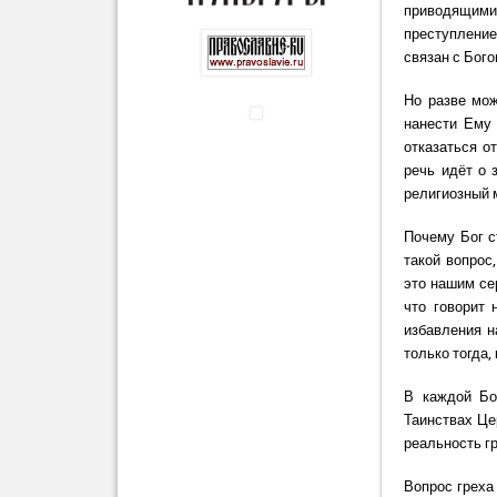
приводящими 
преступление
связан с Бого
Но разве мож
нанести Ему 
отказаться о
речь идёт о 
религиозный 
Почему Бог с
такой вопрос
это нашим се
что говорит 
избавления н
только тогда,
В каждой Бо
Таинствах Це
реальность гр
Вопрос греха 