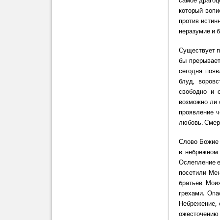
самое драгоц
который вопие
против истинн
неразумие и б
Существует п
бы прерывает
сегодня появ
блуд, воровс
свободно и 
возможно ли 
проявление ч
любовь. Смер
Слово Божие 
в небрежном 
Ослепление е
посетили Мен
братьев Мои
грехами. Опа
Небрежение, 
ожесточению 