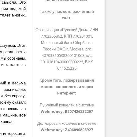
о смысла. Это
ении седьмой
Также у нас есть расчётный
тляет многих,
счёт:
Организация «Русский Дом», ИНН
7702365862, КПП 770201001,
Московский банк Сбербанка
разумом. Этот
России ОАО г. Москва, р/с
у реальность,
40703810538260101068, к/с
 мы осознаём,
30101810400000000225, БИК
» искажается в
044525225
Кроме того, пожертвования
ный и весьма
можно направлять и через
воспитание.
интернет:
, без спросу,
то ему сказал:
Рублёвый кошелёк в системе
рез несколько
Webmoney:
R207426332207
в машине, все
уховная.
Долларовый кошелёк в системе
Webmoney:
Z406090803927
и интересами,