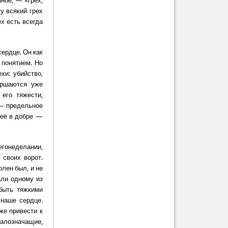
ное, — «грех,
му всякий грех
ех есть всегда
ердце. Он как
 понятием. Но
хи: убийство,
вершаются уже
его тяжести,
 — предельное
 её в добре —
егонеделании,
 своих ворот.
лен был, и не
али одному из
быть тяжкими
 наше сердце.
же привести к
малозначащие,