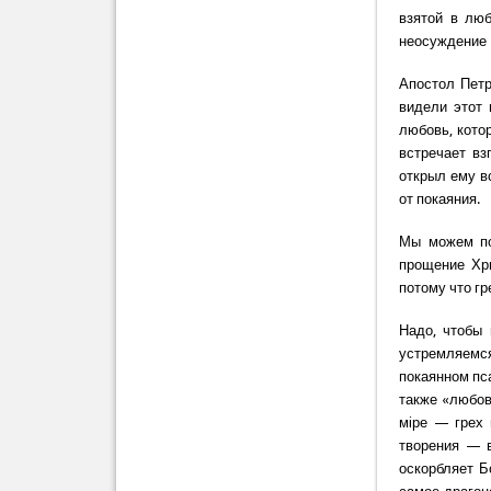
взятой в люб
неосуждение Г
Апостол Петр
видели этот 
любовь, котор
встречает вз
открыл ему в
от покаяния.
Мы можем по
прощение Хри
потому что гр
Надо, чтобы 
устремляемся
покаянном пса
также «любовь
мiре — грех 
творения — 
оскорбляет Бо