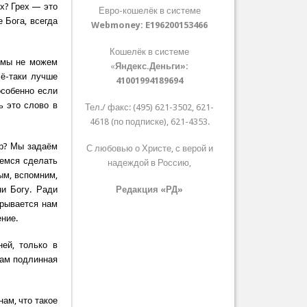
х? Грех — это
Евро-кошелёк в системе
 Бога, всегда
Webmoney:
E196200153466
Кошелёк в системе
, мы не можем
«
Яндекс.Деньги»:
сё-таки лучше
41001994189694
особенно если
ь это слово в
Тел./ факс: (495) 621-3502, 621-
4618 (по подписке), 621-4353.
iр? Мы задаём
С любовью о Христе, с верой и
аемся сделать
надеждой в Россию,
ым, вспомним,
ни Богу. Ради
Редакция «РД»
крывается нам
ение.
ей, только в
нам подлинная
нам, что такое