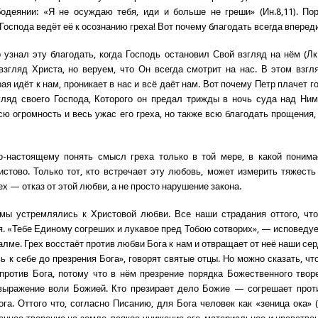
одеянии: «Я не осуждаю тебя, иди и больше не греши» (Ин.8,11). П
оспода ведёт её к осознанию греха! Вот почему благодать всегда впереди
 узнал эту благодать, когда Господь остановил Свой взгляд на нём (Лк.
взгляд Христа, но веруем, что Он всегда смотрит на нас. В этом взг
ая идёт к нам, проникает в нас и всё даёт нам. Вот почему Петр плачет го
гляд своего Господа, Которого он предал трижды в ночь суда над Ним
сю огромность и весь ужас его греха, но также всю благодать прощения
-настоящему понять смысл греха только в той мере, в какой понимае
стово. Только тот, кто встречает эту любовь, может измерить тяжесть 
ех — отказ от этой любви, а не просто нарушение закона.
мы устремлялись к Христовой любви. Все наши страдания оттого, чт
. «Тебе Единому согреших и лукавое пред Тобою сотворих», — исповеду
лме. Грех восстаёт против любви Бога к нам и отвращает от неё наши сер
 к себе до презрения Бога», говорят святые отцы. Но можно сказать, чт
против Бога, потому что в нём презрение порядка Божественного твор
выражение воли Божией. Кто презирает дело Божие — согрешает проти
га. Оттого что, согласно Писанию, для Бога человек как «зеница ока» (П