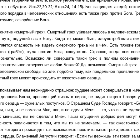
енное творение на земле, всякое унижение его, материальное и нравствен
т к небу» (см. Исх.22,20-22; Втор.24, 14-15). Бог защищает людей, пото
ого порядка в человеческих отношениях есть также грех против Бога. Гр
езумие, оскорбление Бога.
онятие «смертный грех». Смертный грех убивает любовь в человеческом с
 путь, ведущий нас к Богу. Когда-то, может быть, злоупотребляли этим
ляется опасность не видеть смертного греха ни в чём. Есть тяжкие гре
тво (грабёж), хула против Бога, кощунство. Страшно, когда они со
сознательно. Возможно ли совершить такой грех в полном осознании 
сознательное отвержение любви Божией? Да, возможно. Смертный грех
еловеческой свободы во зле, подобно тому, как предельное проявление
тный грех может происходить от ожесточения сердца.
показывает нам неожиданно страшное: худшее может совершаться в нич
делании. Богач, проводящий жизнь в пирах, не видит нищего Лазаря у
го сердца — хуже злых поступков. О Страшном Суде Господь говорит: «Бо
я, нищ, и не помогли Мне, наг, и не одели Меня — то, что вы не сдел
х меньших, вы не сделали Мне». Наши опущения добрых дел могут 
сность заключается в том, что мы их не замечаем, — так ожесточено
от которого происходят так называемые простительные грехи, может так
сердца. Блаженный Августин говорит: «Если ты держишь эти грехи за 