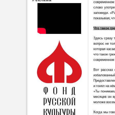
современном 
слово употр
заповеди. «Р
показывая, ч
Что такое гр
Здесь сразу 
вопрос не то
которая каса
что такое гре
современном 
Вот рассказ
избалованн
Предоставлен
и гонял на нё
«Ты понимаеш
месяцев он в
моложе восемн
Когда мы гов