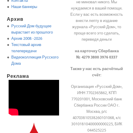
Контакты
не миновал никого. Мы
Наши баннеры
нуждаемся в вашей помощи.
Если у вас есть возможность
Архив
внести лепту в издание
Русский Дом будущее
журнала «Русский Дом», то
вырастает из прошлого
проще всего это сделать,
Архив 2008 -2026
переведя деньги
Текстовый архив
на карточку Сбербанка
телепередачи
№ 4279 3800 3976 0337
Видеоколлекция Русского
Дома
Также у нас есть расчётный
счёт:
Реклама
Организация «Русский Дом»,
ИНН 7702365862, КПП
770201001, Московский банк
Сбербанка России ОАО г.
Москва, р/с
40703810538260101068, к/с
30101810400000000225, БИК
044525225