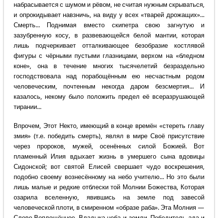
набрасывается с шумом и рёвом, не считая нужным скрываться,
и опрокидывает навзничь, на виду у всех «тварей дрожащих»...
Смерть... Поднимая вместо скипетра свою загнутую и
зазубренную косу, в развевающейся белой мантии, которая
лишь подчеркивает отталкивающее безобразие костлявой
фигуры с чёрными пустыми глазницами, верхом на «бледном
коне», она в течение многих тысячелетий безраздельно
господствовала над порабощённым ею несчастным родом
человеческим, почтенным некогда даром безсмертия... И
казалось, некому было положить предел её всеразрушающей
тирании...
Впрочем, Этот Некто, имеющий в конце времён «стереть главу
змия» (т.е. победить смерть), являл в мире Своё присутствие
через пророков, мужей, осенённых силой Божией. Вот
пламенный Илия вдыхает жизнь в умершего сына вдовицы
Сидонской; вот святой Елисей свершает чудо воскрешения,
подобно своему вознесённому на небо учителю... Но это были
лишь малые и редкие отблески той Молнии Божества, Которая
озарила вселенную, явившись на земле под завесой
человеческой плоти, в смиренном «образе раба». Эта Молния —
Слово Воплощённое, Владыка неба и земли, Победитель ада и