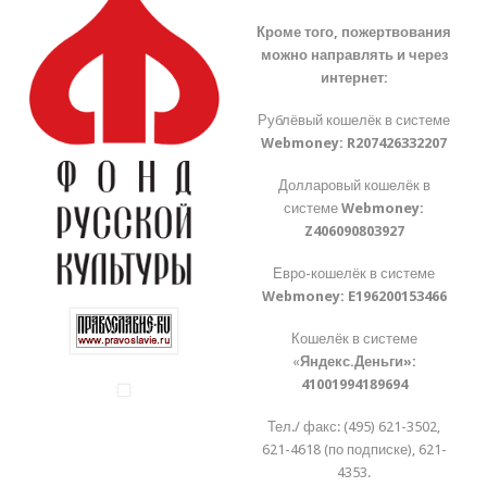
Кроме того, пожертвования
можно направлять и через
интернет:
Рублёвый кошелёк в системе
Webmoney:
R207426332207
Долларовый кошелёк в
системе
Webmoney:
Z406090803927
Евро-кошелёк в системе
Webmoney:
E196200153466
Кошелёк в системе
«
Яндекс.Деньги»:
41001994189694
Тел./ факс: (495) 621-3502,
621-4618 (по подписке), 621-
4353.