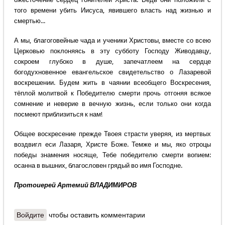
того времени убить Иисуса, явившего власть над жизнью и
смертью...
А мы, благоговейные чада и ученики Христовы, вместе со всею
Церковью поклоняясь в эту субботу Господу Живодавцу,
сокроем глубоко в душе, запечатлеем на сердце
богодухновенное евангельское свидетельство о Лазаревой
воскрешении. Будем жить в чаянии всеобщего Воскресения,
тёплой молитвой к Победителю смерти прочь отгоняя всякое
сомнение и неверие в вечную жизнь, если только они когда
посмеют приблизиться к нам!
Общее воскресение прежде Твоея страсти уверяя, из мертвых
воздвигл еси Лазаря, Христе Боже. Темже и мы, яко отроцы
победы знамения носяще, Тебе победителю смерти вопием:
осанна в вышних, благословен грядый во имя Господне.
Протоиерей Артемий ВЛАДИМИРОВ
Войдите
чтобы оставить комментарии