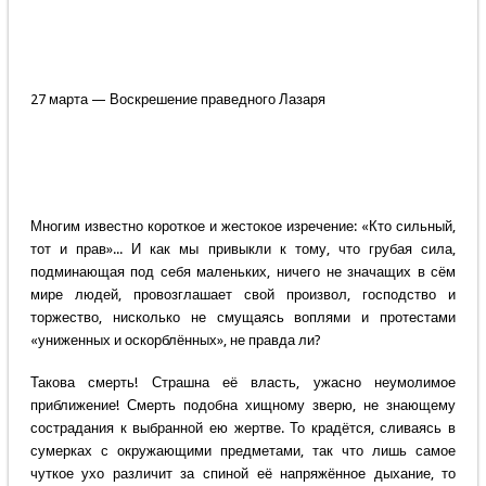
27 марта — Воскрешение праведного Лазаря
Многим известно короткое и жестокое изречение: «Кто сильный,
тот и прав»... И как мы привыкли к тому, что грубая сила,
подминающая под себя маленьких, ничего не значащих в сём
мире людей, провозглашает свой произвол, господство и
торжество, нисколько не смущаясь воплями и протестами
«униженных и оскорблённых», не правда ли?
Такова смерть! Страшна её власть, ужасно неумолимое
приближение! Смерть подобна хищному зверю, не знающему
сострадания к выбранной ею жертве. То крадётся, сливаясь в
сумерках с окружающими предметами, так что лишь самое
чуткое ухо различит за спиной её напряжённое дыхание, то