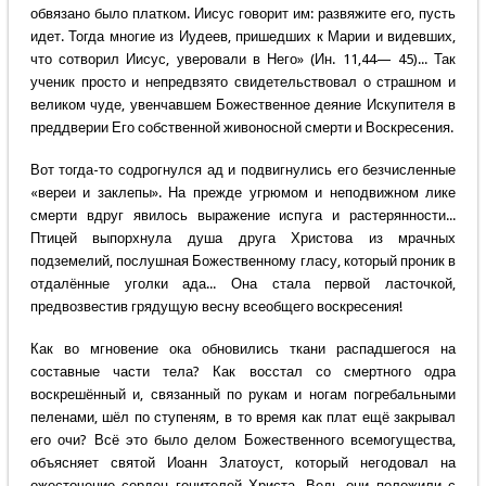
обвязано было платком. Иисус говорит им: развяжите его, пусть
идет. Тогда многие из Иудеев, пришедших к Марии и видевших,
что сотворил Иисус, уверовали в Него» (Ин. 11,44— 45)... Так
ученик просто и непредвзято свидетельствовал о страшном и
великом чуде, увенчавшем Божественное деяние Искупителя в
преддверии Его собственной живоносной смерти и Воскресения.
Вот тогда-то содрогнулся ад и подвигнулись его безчисленные
«вереи и заклепы». На прежде угрюмом и неподвижном лике
смерти вдруг явилось выражение испуга и растерянности...
Птицей выпорхнула душа друга Христова из мрачных
подземелий, послушная Божественному гласу, который проник в
отдалённые уголки ада... Она стала первой ласточкой,
предвозвестив грядущую весну всеобщего воскресения!
Как во мгновение ока обновились ткани распадшегося на
составные части тела? Как восстал со смертного одра
воскрешённый и, связанный по рукам и ногам погребальными
пеленами, шёл по ступеням, в то время как плат ещё закрывал
его очи? Всё это было делом Божественного всемогущества,
объясняет святой Иоанн Златоуст, который негодовал на
ожесточение сердец гонителей Христа. Ведь они положили с