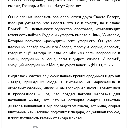
смерти, Господь и Бог наш Иисус Христос!
Он не спешит навестить разболевшегося друга Своего Лазаря,
извещая учеников, что болезнь эта не к смерти, но к славе
Божией. Он испытывает мужество апостолов, изъявляющих
готовность пойти в Иудею и «умереть вместе с Ним», Учителем,
Который восхотел «разбудить» уже умершего. Он утешает
плачущих сестёр почившего Лазаря, Марфу и Марию, словами,
которых ещё никогда не слышал мiр: «Аз есмь восресение и
жизнь; верующий в Меня, если и умрет, оживет. И всякий,
живущий и верующий в Меня, не умрет вовек...» (Ин. 11,25-26).
Видя слёзы сестёр, глубокую печаль прочих сродников и друзей
Лазаря, пришедших сюда, в Вифанию, из Иерусалима и
окрестных селений, Иисус «Сам восскорбел духом, возмутился
и прослезился...». Тот, Кто создал некогда человека для
нетленной жизни, Тот, Кто не сотворил смерти (завистью
диавола вошедшей в мiр посредством греха), Тот ныне, скорбя
внутренне, как человек, подходит к пещере, служившей гробом,
и просит отвалить камень от входа в склеп...