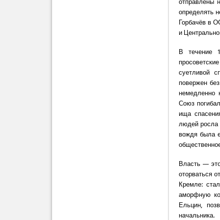
отправлены н
определять н
Горбачёв в О
и Центрально
В течение 1
просоветские
суетливой с
повержен без
немедленно 
Союз погибал
ища спасени
людей росла 
вождя была е
общественное
Власть — это
оторваться о
Кремле: ста
аморфную ко
Ельцин, поз
начальника.