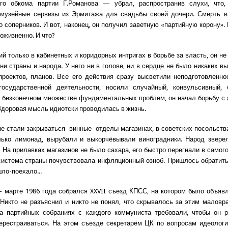
ого обкома партии Г.Романова — убрал, распространив слухи, что, 
 музейные сервизы из Эрмитажа для свадьбы своей дочери. Смерть в
о соперников. И вот, наконец, он получил заветную «партийную корону».
ожизненно. И что?
й только в кабинетных и коридорных интригах в борьбе за власть, он не 
ни страны и народа. У него ни в голове, ни в сердце не было никаких в
роектов, планов. Все его действия сразу высветили неподготовленно
государственной деятельности, носили случайный, конвульсивный, 
и безконечном множестве фундаментальных проблем, он начал борьбу с
 Здоровая мысль идиотски проводилась в жизнь.
не стали закрываться винные отделы магазинах, в советских посольств
лько лимонад, вырубали и выкорчёвывали виноградники. Народ зверел
. На прилавках магазинов не было сахара, его быстро перегнали в самого
истема страны почувствовала инфляционный озноб. Пришлось обратит
ло-поехало...
марте 1986 года собрался XXVII съезд КПСС, на котором было объяв
 Никто не разъяснил и никто не понял, что скрывалось за этим малов
а партийных собраниях с каждого коммуниста требовали, чтобы он р
ерестраиваться. На этом съезде секретарём ЦК по вопросам идеолог