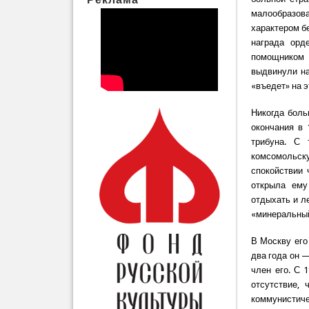
малообразова
характером б
награда орд
помощником 
выдвинули на
«въедет» на 
Никогда боль
окончания в 
трибуна. С 
комсомольск
спокойствии 
открыла ему
отдыхать и л
«минеральный
В Москву его
два года он 
член его. С 
отсутствие,
коммунисти