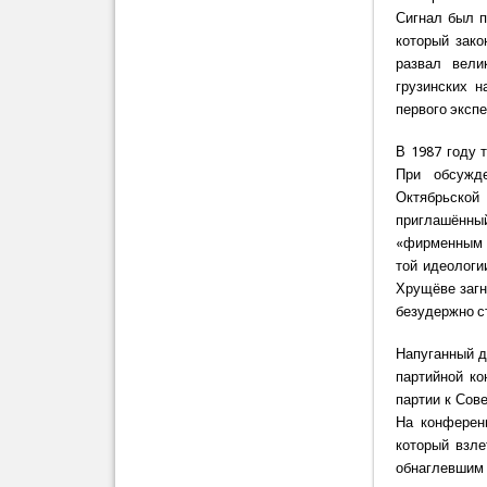
Сигнал был п
который зако
развал вели
грузинских н
первого эксп
В 1987 году 
При обсужде
Октябрьско
приглашённы
«фирменным б
той идеологи
Хрущёве загн
безудержно с
Напуганный д
партийной ко
партии к Сов
На конференц
который взле
обнаглевшим