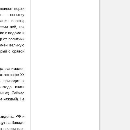
явшиеся верхи
аг — попытку
ания власти,
сии всё, как
ие с ведома и
р от политики
емён великую
орый с оравой
да занимался
катастрофе XX
ь приводит к
выхода книги
ьше!). Сейчас
в каждый). Не
езидента РФ и
щут на Западе
ых вечеринках,