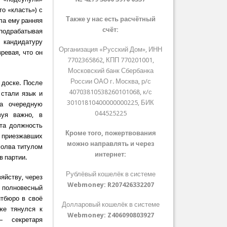
о «класть») с
Также у нас есть расчётный
ла ему ранняя
счёт:
подрабатывая
 кандидатуру
Организация «Русский Дом», ИНН
ревая, что он
7702365862, КПП 770201001,
Московский банк Сбербанка
России ОАО г. Москва, р/с
 доске. После
40703810538260101068, к/с
 стали язык и
30101810400000000225, БИК
на очередную
044525225
вуя важно, в
Эта должность
Кроме того, пожертвования
 приезжавших
можно направлять и через
молва титулом
интернет:
в партии.
Рублёвый кошелёк в системе
яйству, через
Webmoney:
R207426332207
— полновесный
итбюро в своё
Долларовый кошелёк в системе
же тянулся к
Webmoney:
Z406090803927
— секретаря