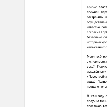
Кризис власт
прежней пар
отстранить 
осуществлён
известно, по
согласия Гор
безвольно с
историческую
набежавших о
Меня всё вр
эксперимента
века? Психи
искажённому
«Перестройка
издаёт Полно
продано ничег
В 1996 году 
получил мень
простаков, го