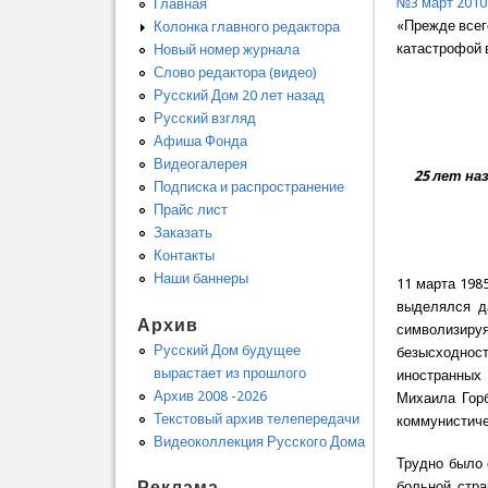
№3 март 2010
Главная
«Прежде всег
Колонка главного редактора
катастрофой 
Новый номер журнала
Слово редактора (видео)
Русский Дом 20 лет назад
Русский взгляд
Афиша Фонда
Видеогалерея
25 лет на
Подписка и распространение
Прайс лист
Заказать
Контакты
Наши баннеры
11 марта 198
выделялся д
Архив
символизиру
Русский Дом будущее
безысходност
вырастает из прошлого
иностранных
Архив 2008 -2026
Михаила Горб
Текстовый архив телепередачи
коммунистичес
Видеоколлекция Русского Дома
Трудно было 
Реклама
больной стра