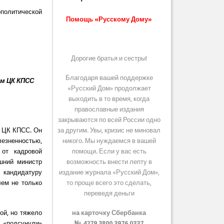
ополитической
Помощь «Русскому Дому»
Дорогие братья и сестры!
Благодаря вашей поддержке
ём ЦК КПСС
«Русский Дом» продолжает
выходить в то время, когда
православные издания
закрываются по всей России одно
я ЦК КПСС. Он
за другим. Увы, кризис не миновал
езненностью,
никого. Мы нуждаемся в вашей
 от кадровой
помощи. Если у вас есть
ашний министр
возможность внести лепту в
 кандидатуру
издание журнала «Русский Дом»,
лем не только
то проще всего это сделать,
переведя деньги
ой, но тяжело
на карточку Сбербанка
м «подсунули»
№ 4279 3800 3976 0337