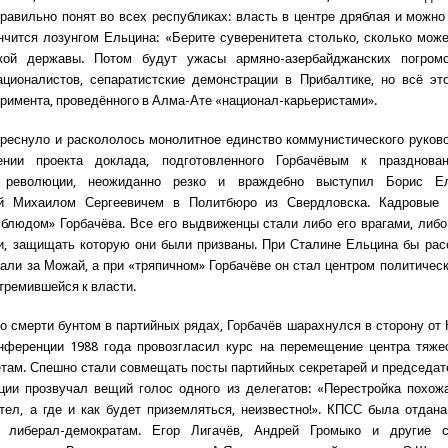
равильно понят во всех республиках: власть в центре дряблая и можно 
нчится лозунгом Ельцина: «Берите суверенитета столько, сколько може
кой державы. Потом будут ужасы армяно-азербайджанских погромо
ационалистов, сепаратистские демонстрации в Прибалтике, но всё э
еримента, проведённого в Алма-Ате «национал-карьеристами».
треснуло и раскололось монолитное единство коммунистического руков
нии проекта доклада, подготовленного Горбачёвым к празднова
й революции, неожиданно резко и враждебно выступил Борис Ел
й Михаилом Сергеевичем в Политбюро из Свердловска. Кадровые
людом» Горбачёва. Все его выдвиженцы стали либо его врагами, либ
и, защищать которую они были призваны. При Сталине Ельцина бы рас
али за Можай, а при «тряпичном» Горбачёве он стал центром политическ
тремившейся к власти.
о смерти бунтом в партийных рядах, Горбачёв шарахнулся в сторону от 
нференции 1988 года провозгласил курс на перемещение центра тяже
етам. Спешно стали совмещать посты партийных секретарей и председат
ии прозвучал вещий голос одного из делегатов: «Перестройка похож
тел, а где и как будет приземляться, неизвестно!». КПСС была отдан
 либерал-демократам. Егор Лигачёв, Андрей Громыко и другие 