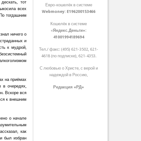
дескать, тот
Евро-кошелёк в системе
ыкосила всех
Webmoney:
E196200153466
 По тогдашним
Кошелёк в системе
«
Яндекс.Деньги»:
знал ничего о
41001994189694
ыстраданных и
сть к мудрой,
Тел./ факс: (495) 621-3502, 621-
безсистемный
4618 (по подписке), 621-4353.
 алкоголизмом
С любовью о Христе, с верой и
надеждой в Россию,
ах на приёмах
 в очередях,
Редакция «РД»
н. Вскоре вся
ься к внешним
лено о начале
разумительным
ассказал, как
ии был избран