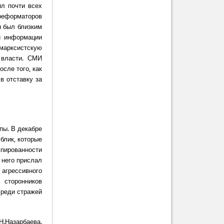
л почти всех
реформаторов
н был близким
й информации
 марксистскую
 власти. СМИ
сле того, как
в отставку за
пы. В декабре
блик, которые
пированности
о него прислал
 агрессивного
 сторонников
среди стражей
Н.Назарбаева.