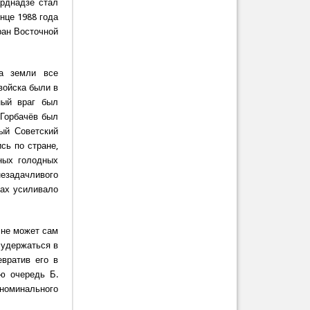
арднадзе стал
нце 1988 года
ран Восточной
ца земли все
войска были в
ный враг был
 Горбачёв был
ый Советский
сь по стране,
ных голодных
незадачливого
нах усиливало
 не может сам
 удержаться в
вратив его в
ю очередь Б.
номинального