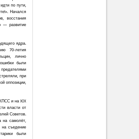
идти по пути,
те!». Начался
в, восстания
то — развитие
одящего ядра.
нию 70-летия
ьцин, лично
 ошибки были
о предателями
стреляли, при
ой оппозиции,
КПСС и на XIX
сти власти от
елей Советов.
а на самолёт,
а на съедение
старики были