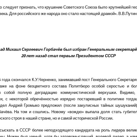
о следует признать, что крушение Советского Союза было крупнейшей ге
века. Для российского же народа оно стало настоящей драмой». В.В.Путин
зад Михаил Сергеевич Горбачёв был избран Генеральным секретар
20 лет назад стал первым Президентом СССР
5 года скончался К.У.Черненко, занимавший пост Генерального Секретар
аже на фоне безцветного состава Политбюро особой серостью и бол
я собой полную деградацию коммунистической верхушки. Видимо,
и, с некоторой обречённостью изрядно постаревший в политике тогд
 дел Андрей Громыко предложил (после закулисных тайных шушуканий)
ачёва. На том и сошлись. Новому «вождю» выпала доля стать губите
кого строя в нашей стране, но и самой исторической России.
сыскать в СССР более неподходящего кандидата на роль лидера велик
ны. Нужен был умный, хотя бы здравомыслящий, волевой лидер, а на