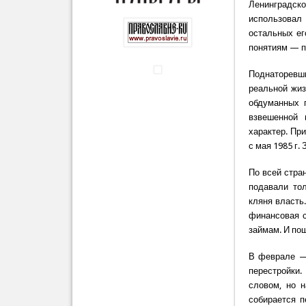
Ленинградск
использовал
остальных ег
понятиям — п
Поднаторевши
реальной жиз
обдуманных п
взвешенной 
характер. Пр
с мая 1985 г.
По всей стра
подавали то
кляня власть
финансовая с
займам. И пош
В феврале — 
перестройки.
словом, но н
собирается п