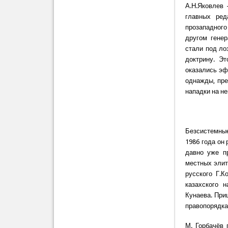
А.Н.Яковлев
главных ред
прозападного
другом гене
стали под ло
доктрину. Э
оказались эф
однажды, пре
нападки на не
Безсистемные
1986 года он
давно уже п
местных элит,
русского Г.К
казахского 
Кунаева. При
правопорядка
М. Горбачёв 