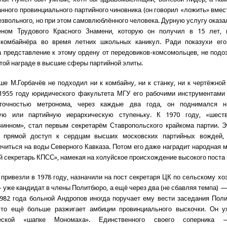
нного провинциального партийного чиновника (он говорил «ложить» вмест
езвольного, но при этом самовлюблённого человека. Дурную услугу оказа
еном Трудового Красного Знамени, которую он получил в 15 лет, 
комбайнёра во время летних школьных каникул. Ради показухи его
 представление к этому ордену от передовиков-комсомольцев, не подоз
этой награде в высшие сферы партийной элиты.
ше М.Горбачёв не подходил ни к комбайну, ни к станку, ни к чертёжной
1955 году юридического факультета МГУ его рабочими инструментами
точностью метронома, через каждые два года, он поднимался 
ую или партийную иерархическую ступеньку. К 1970 году, «шест
чинном», стал первым секретарём Ставропольского крайкома партии. 
 прямой доступ к сердцам высших московских партийных вождей,
ечиться на воды Северного Кавказа. Потом его даже наградит народная 
 секретарь КПСС», намекая на холуйское происхождение высокого поста 
 привезли в 1978 году, назначили на пост секретаря ЦК по сельскому хоз
— уже кандидат в члены Политбюро, а ещё через два (не сбавляя темпа) 
1982 года больной Андропов иногда поручает ему вести заседания Пол
 что ещё больше разжигает амбиции провинциального выскочки. Он у
ческой «шапке Мономаха». Единственного своего соперника 