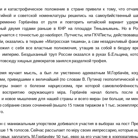
и и катастрофическое положение в стране привели к тому, что отча
тийной и советской номенклатуры решились на самоубийственный ш
временно Горбачёва от руля и повторить китайский вариант удерж
ный двумя годами раньше в КНР на площади Тяньаньмынь. Но в Рос
лучается с точностью до наоборот. Путчисты, или ГКЧПисты, действовавш
би, оказались в тюрьме «Матросская тишина», а сам незадачливый факи
ложил с себя все властные полномочия, утащив за собой в бездну вр
 империю. Бездыханный труп России оказался в руках Б.Ельцина, кот
товсюду хищных демократов занялся разделкой трофея.
емя мучает мысль, а был ли умственно адекватным М.Горбачёв, ког
ми, приведшими к величайшей (по словам В. Путина) геополитической 
атры знают о болезни нарциссизма, при которой самовлюблённост
 восприятию окружающего мiра. Горбачёв начал болеть после 
 и новое мышление для нашей страны и всего мира» (ни больше, ни мен
е собрание своих сочинений (вышло 15 томов тиражом в 1 тыс. экземпляро
о.
он с маниакальным упорством добивался участия в выборах на пост Пр
ше 1 % голосов. Сейчас рассылает по мiру своих импрессарио, которые и
товых заплатить М.Горбачёву 50 тыс. евро за его участие в корпоративн