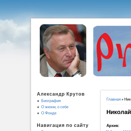
Александр Крутов
Вы здес
Главная
» Ник
Биография
О жизни, о себе
Николай
О Фонде
Навигация по сайту
Архив: