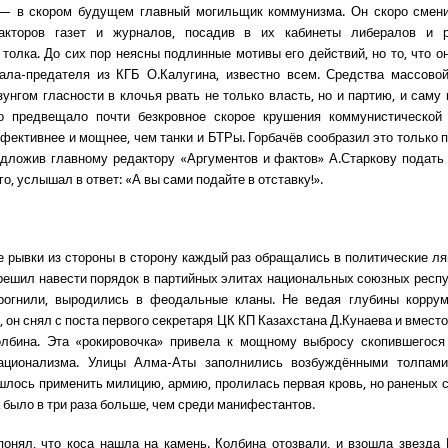
 — в скором будущем главный могильщик коммунизма. Он скоро смени
акторов газет и журналов, посадив в их кабинеты либералов и 
 толка. До сих пор неясны подлинные мотивы его действий, но то, что о
рала-предателя из КГБ О.Калугина, известно всем. Средства массово
зунгом гласности в клочья рвать не только власть, но и партию, и саму
то предвещало почти безкровное скорое крушения коммунистической
фективнее и мощнее, чем танки и БТРы. Горбачёв сообразил это только по
дложив главному редактору «Аргументов и фактов» А.Старкову подать 
го, услышал в ответ: «А вы сами подайте в отставку!».
 рывки из стороны в сторону каждый раз обращались в политические ля
 решил навести порядок в партийных элитах национальных союзных респу
рогнили, выродились в феодальные кланы. Не ведая глубины коррум
 он снял с поста первого секретаря ЦК КП Казахстана Д.Кунаева и вмест
олбина. Эта «рокировочка» привела к мощному выбросу скопившегося
национализма. Улицы Алма-Аты заполнились возбуждёнными толпами
шлось применить милицию, армию, пролилась первая кровь, но раненых 
 было в три раза больше, чем среди манифестантов.
понял, что коса нашла на камень. Колбина отозвали, и взошла звезда 