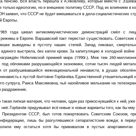
а пенсию. Вся власть перешла к А.Яковлеву, который вместе с Э.Шев
е только идеологию, но и внешнюю политику СССР. Под их влиянием в ко
ОН заявил, что СССР не будет вмешиваться в дела социалистических ст
й Европы.
989 года шквал антикоммунистических демонстраций смёл с ли
 режимы в Европе. Варшавский пакт перестал существовать. Советские 
пешке выведены в пустоту наших степей. Запад ликовал, смертель
 единого выстрела, без капли крови. За капитуляцию в холодной войне
награждён Нобелевской премией мира (1990г.). Меж тем 260-миллионн
 под обломками разрушающейся экономики, сотни тысяч людей метали
я от разбушевавшейся межнациональной ненависти, в душах обозлён
ненависть к пустой болтовне Горбачёва. Единственной утешительницей 
го супруга, Раиса Максимовна, чьё назойливое мелькание на телеэкра
 раздражение.
 такая липкая материя, что человек, один раз прикоснувшийся к ней, уже
т неё. Горбачёв придумывал всё новые и новые варианты того, как бы ему
л Президентом СССР, был готов пожертвовать Советским Союзом, пре
нфедерацию, лишь бы разгулявшиеся сепаратистские вожди, в перву
волили ему остаться хотя бы приживалом в пустых апартаментах 