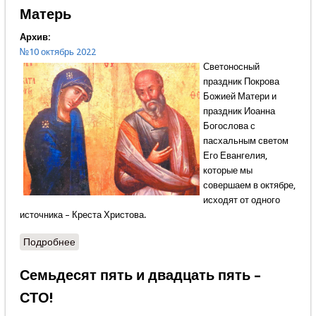
Матерь
Архив:
№10 октябрь 2022
Светоносный
праздник Покрова
Божией Матери и
праздник Иоанна
Богослова с
пасхальным светом
Его Евангелия,
которые мы
совершаем в октябре,
исходят от одного
источника – Креста Христова.
Подробнее
о Апостол Иоанн Богослов и Божия Матерь
Семьдесят пять и двадцать пять –
СТО!