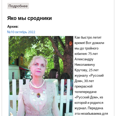
Подробнее
о Мы – русские! Какой восторг!
Яко мы сродники
Архив:
№10 октябрь 2022
Как быстро летит
время! Вот дожили
мы до тройного
юбилея: 75 лет
Александру
Николаевичу
Крутову, 25 лет
журналу «Русский
Дом», 30 лет
прекрасной
телепередаче
«Русский Дом», из
которой и родился
журнал. Передача
эта незабываема для