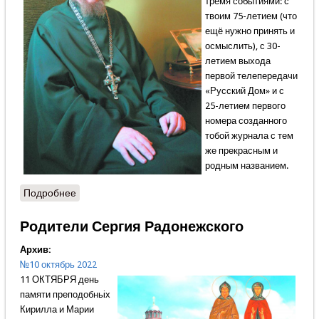
тремя событиями: с
твоим 75-летием (что
ещё нужно принять и
осмыслить), с 30-
летием выхода
первой телепередачи
«Русский Дом» и с
25-летием первого
номера созданного
тобой журнала с тем
же прекрасным и
родным названием.
Подробнее
о Вот в чём для меня весь Крутов
Родители Сергия Радонежского
Архив:
№10 октябрь 2022
11 ОКТЯБРЯ день
памяти преподобньiх
Кирилла и Марии