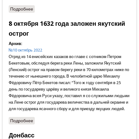
Подробнее
о Нужна ли нам Малороссия?
8 октября 1632 года заложен якутский
острог
Архив:
№10 октябрь 2022
Отряд из 14 енисейских казаков во главе с сотником Петром
Бекетовым, обследуя берега реки Лены, заложили Якутский
(Ленский) острог на правом берегу реки в 70 километрах ниже по
течению от нынешнего города. В челобитной царю Михаилу
Фёдоровичу Пётр Бекетов писал: “Того ж году сентября в 25
день по государеву царёву и великого князя Михаила
Фёдоровича всея Руси указу, поставил я со служилыми людьми
на Лене острог для государева величества в дальней окраине и
для государева ясачного сбору и для приезду якуцких людей.
Подробнее
о 8 октября 1632 года заложен якутский острог
Донбасс