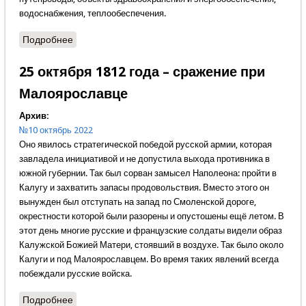
водоснабжения, теплообеспечения.
Подробнее
о Подвиг сапёров
25 октября 1812 года – сражение при
Малоярославце
Архив:
№10 октябрь 2022
Оно явилось стратегической победой русской армии, которая
завладела инициативой и не допустила выхода противника в
южной губернии. Так был сорван замысел Наполеона: пройти в
Калугу и захватить запасы продовольствия. Вместо этого он
вынужден был отступать на запад по Смоленской дороге,
окрестности которой были разорены и опустошены ещё летом. В
этот день многие русские и французские солдаты видели образ
Калужской Божией Матери, стоявший в воздухе. Так было около
Калуги и под Малоярославцем. Во время таких явлений всегда
побеждали русские войска.
Подробнее
о 25 октября 1812 года – сражение при