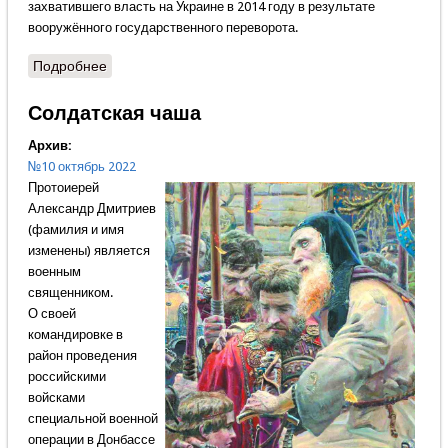
захватившего власть на Украине в 2014 году в результате
вооружённого государственного переворота.
Подробнее
о Обращение Президента Российской Федерации
Владимира Владимировича Путина
Солдатская чаша
Архив:
№10 октябрь 2022
Протоиерей
Александр Дмитриев
(фамилия и имя
изменены) является
военным
священником.
О своей
командировке в
район проведения
российскими
войсками
специальной военной
операции в Донбассе