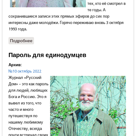
тех, кто её смотрел в
те годы. А
сохранившиеся записи этих прямых эфиров до сих пор
интересны даже молодёжи. Горячо переживаю вновь 3 октября
1993 года.
Подробнее
о Яко мы сродники
Пароль для единодумцев
Архив:
№10 октябрь 2022
Журнал «Русский
Дом» – это как пароль
для людей, любящих
Бога и Россию. Это я
вывел из того, что
часто и много
путешествуя по
нашему любимому
Отечеству, всегда
почти встречал своих