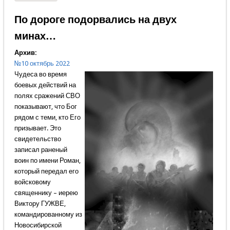
Малоярославце
По дороге подорвались на двух
минах…
Архив:
№10 октябрь 2022
Чудеса во время
боевых действий на
полях сражений СВО
показывают, что Бог
рядом с теми, кто Его
призывает. Это
свидетельство
записал раненый
воин по имени Роман,
который передал его
войсковому
священнику – иерею
Виктору ГУЖВЕ,
командированному из
Новосибирской