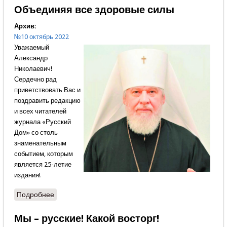
Объединяя все здоровые силы
Архив:
№10 октябрь 2022
Уважаемый
Александр
Николаевич!
Сердечно рад
приветствовать Вас и
поздравить редакцию
и всех читателей
журнала «Русский
Дом» со столь
знаменательным
событием, которым
является 25-летие
издания!
Подробнее
о Объединяя все здоровые силы
Мы – русские! Какой восторг!