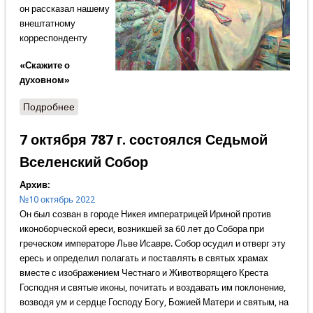
он рассказал нашему
внештатному
корреспонденту
«Скажите о
духовном»
Подробнее
о Солдатская чаша
7 октября 787 г. состоялся Седьмой
Вселенский Собор
Архив:
№10 октябрь 2022
Он был созван в городе Никея императрицей Ириной против
иконоборческой ереси, возникшей за 60 лет до Собора при
греческом императоре Льве Исавре. Собор осудил и отверг эту
ересь и определил полагать и поставлять в святых храмах
вместе с изображением Честнаго и Животворящего Креста
Господня и святые иконы, почитать и воздавать им поклонение,
возводя ум и сердце Господу Богу, Божией Матери и святым, на