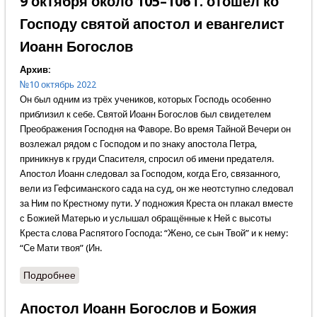
9 октября около 105–106 г. отошёл ко
Господу святой апостол и евангелист
Иоанн Богослов
Архив:
№10 октябрь 2022
Он был одним из трёх учеников, которых Господь особенно
приблизил к себе. Святой Иоанн Богослов был свидетелем
Преображения Господня на Фаворе. Во время Тайной Вечери он
возлежал рядом с Господом и по знаку апостола Петра,
приникнув к груди Спасителя, спросил об имени предателя.
Апостол Иоанн следовал за Господом, когда Его, связанного,
вели из Гефсиманского сада на суд, он же неотступно следовал
за Ним по Крестному пути. У подножия Креста он плакал вместе
с Божией Матерью и услышал обращённые к Ней с высоты
Креста слова Распятого Господа: “Жено, се сын Твой” и к нему:
“Се Мати твоя” (Ин.
Подробнее
о 9 октября около 105–106 г. отошёл ко Господу
святой апостол и евангелист Иоанн Богослов
Апостол Иоанн Богослов и Божия