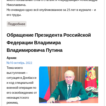
Николаевича.
Но очевидно одно: всё опубликованное за 25 лет в журнале – и
его труды.
Подробнее
о Семьдесят пять и двадцать пять – СТО!
Обращение Президента Российской
Федерации Владимира
Владимировича Путина
Архив:
№10 октябрь 2022
Тема моего
выступления –
ситуация в Донбассе
и ход специальной
военной операции по
его освобождению от
неонацистского
режима,