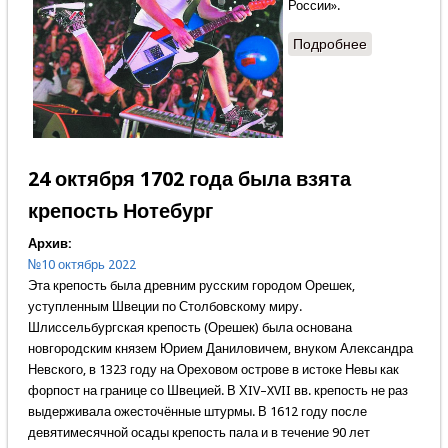
России».
Подробнее
о Россия
против
России
24 октября 1702 года была взята
крепость Нотебург
Архив:
№10 октябрь 2022
Эта крепость была древним русским городом Орешек,
уступленным Швеции по Столбовскому миру.
Шлиссельбургская крепость (Орешек) была основана
новгородским князем Юрием Даниловичем, внуком Александра
Невского, в 1323 году на Ореховом острове в истоке Невы как
форпост на границе со Швецией. В ХIV–XVII вв. крепость не раз
выдерживала ожесточённые штурмы. В 1612 году после
девятимесячной осады крепость пала и в течение 90 лет