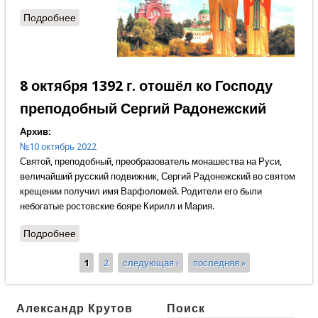
Подробнее
о Родители Сергия Радонежского
8 октября 1392 г. отошёл ко Господу
преподобный Сергий Радонежский
Архив:
№10 октябрь 2022
Святой, преподобный, преобразователь монашества на Руси,
величайший русский подвижник, Сергий Радонежский во святом
крещении получил имя Варфоломей. Родители его были
небогатые ростовские бояре Кирилл и Мария.
Подробнее
о 8 октября 1392 г. отошёл ко Господу
преподобный Сергий Радонежский
1
2
следующая ›
последняя »
Страницы
Александр Крутов
Поиск