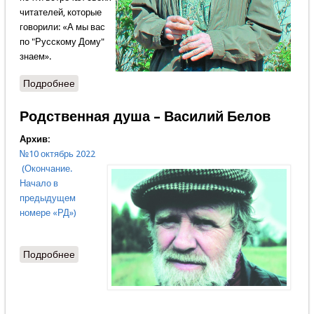
читателей, которые
говорили: «А мы вас
по "Русскому Дому"
знаем».
Подробнее
о Пароль для единодумцев
Родственная душа – Василий Белов
Архив:
№10 октябрь 2022
(Окончание.
Начало в
предыдущем
номере «РД»)
Подробнее
о Родственная душа – Василий Белов