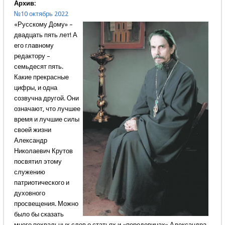
Архив:
№10 октябрь 2022
«Русскому Дому» –
двадцать пять лет! А
его главному
редактору –
семьдесят пять.
Какие прекрасные
цифры, и одна
созвучна другой. Они
означают, что лучшее
время и лучшие силы
своей жизни
Александр
Николаевич Крутов
посвятил этому
служению
патриотического и
духовного
просвещения. Можно
было бы сказать
много похвальных слов о статьях и «передовицах» Александра