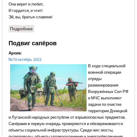
Она верит и любит,
И гордится, и чтит!
Эй, вы, братья-славяне!
Подробнее
о Донбасс
Подвиг сапёров
Архив:
№10 октябрь 2022
В ходе специальной
военной операции
отряды
разминирования
Вооружённых Сил РФ
и МЧС выполняют
задачи по очистке
территории Донецкой
и Луганской народных республик от взрывоопасных предметов.
Сапёрами в первую очередь проверяются и обезвреживаются
объекты социальной инфраструктуры. Среди них: мосты,
путепроводы, объекты здравоохранения и энергообеспечения,