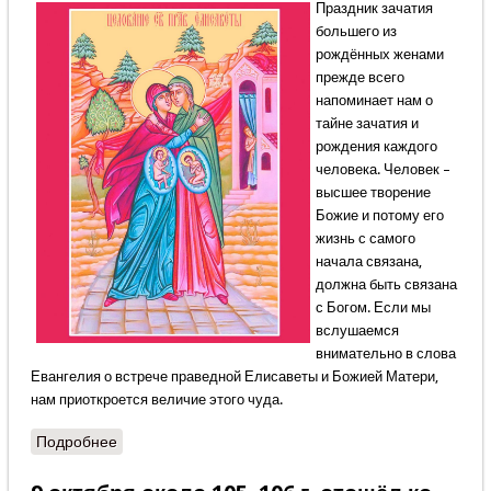
Праздник зачатия
большего из
рождённых женами
прежде всего
напоминает нам о
тайне зачатия и
рождения каждого
человека. Человек –
высшее творение
Божие и потому его
жизнь с самого
начала связана,
должна быть связана
с Богом. Если мы
вслушаемся
внимательно в слова
Евангелия о встрече праведной Елисаветы и Божией Матери,
нам приоткроется величие этого чуда.
Подробнее
о Тайна взыграния младенца во чреве праведной
Елисаветы