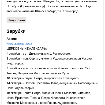
находилась под властью Швеции. Тогда она получила название
Нотебург (Ореховый город). После его взятия царь Пётр I дал
ему новое название Шлиссельбург, т.е. Ключгород.
Подробнее
о 24 октября 1702 года была взята крепость
Нотебург
Зарубки
Архив:
№10 октябрь 2022
ЦЕРКОВНЫЙ КАЛЕНДАРЬ:
4 октября – свт. Димитрия, митр. Ростовского.
8 октября – прп. Сергия, игумена Радонежского, всея России
чудотворца.
9 октября – апостола и евангелиста Иоанна Богослова. Свт.
Тихона, Патриарха Московского и всея Руси.
10 октября – сщмч. Петра, митрополита Крутицкого.
14 октября – Покров Пресвятой Владычицы нашей Богородицы и
Приснодевы Марии.
18 октября – свтт. Петра, Алексия, Ионы, Макария, Филиппа,
Иова, Ермогена, Тихона, Петра, Филарета, Иннокентия и
Макария, Московских и всея России чудотворцев.