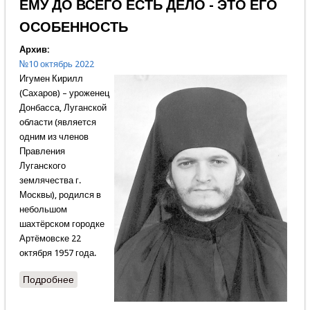
ЕМУ ДО ВСЕГО ЕСТЬ ДЕЛО - ЭТО ЕГО
ОСОБЕННОСТЬ
Архив:
№10 октябрь 2022
Игумен Кирилл
(Сахаров) – уроженец
Донбасса, Луганской
области (является
одним из членов
Правления
Луганского
землячества г.
Москвы), родился в
небольшом
шахтёрском городке
Артёмовске 22
октября 1957 года.
Подробнее
о ЕМУ ДО ВСЕГО ЕСТЬ ДЕЛО - ЭТО ЕГО
ОСОБЕННОСТЬ