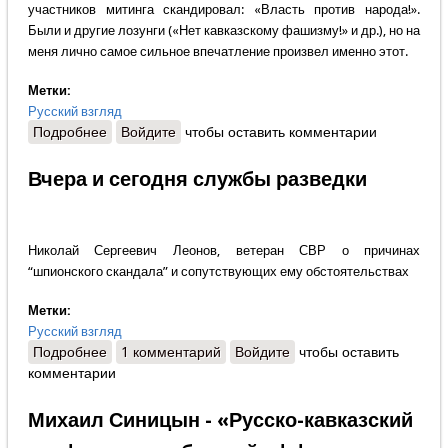
участников митинга скандировал: «Власть против народа!».
Были и другие лозунги («Нет кавказскому фашизму!» и др.), но на
меня лично самое сильное впечатление произвел именно этот.
Метки:
Русский взгляд
Подробнее
о События в Ростове: «Власть против народа!»
Войдите
чтобы оставить комментарии
Вчера и сегодня службы разведки
Николай Сергеевич Леонов, ветеран СВР о причинах
“шпионского скандала” и сопутствующих ему обстоятельствах
Метки:
Русский взгляд
Подробнее
о Вчера и сегодня службы разведки
1 комментарий
Войдите
чтобы оставить
комментарии
Михаил Синицын - «Русско-кавказский