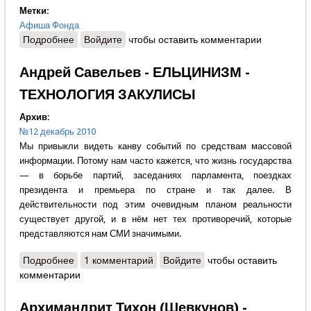
Метки:
Афиша Фонда
Подробнее
о Галерея "АРДЕНА" приглашает!
Войдите
чтобы оставить комментарии
Андрей Савельев - ЕЛЬЦИНИЗМ -
ТЕХНОЛОГИЯ ЗАКУЛИСЫ
Архив:
№12 декабрь 2010
Мы привыкли видеть канву событий по средствам массовой
информации. Потому нам часто кажется, что жизнь государства
— в борьбе партий, заседаниях парламента, поездках
президента и премьера по стране и так далее. В
действительности под этим очевидным планом реальности
существует другой, и в нём нет тех противоречий, которые
представляются нам СМИ значимыми.
Подробнее
о Андрей Савельев - ЕЛЬЦИНИЗМ - ТЕХНОЛОГИЯ
1 комментарий
Войдите
чтобы оставить
комментарии
ЗАКУЛИСЫ
Архимандрит Тихон (Шевкунов) -