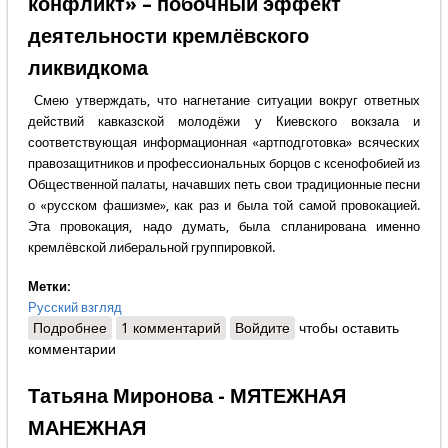
конфликт» – побочный эффект
деятельности кремлёвского
ликвидкома
Смею утверждать, что нагнетание ситуации вокруг ответных
действий кавказской молодёжи у Киевского вокзала и
соответствующая информационная «артподготовка» всяческих
правозащитников и профессиональных борцов с ксенофобией из
Общественной палаты, начавших петь свои традиционные песни
о «русском фашизме», как раз и была той самой провокацией.
Эта провокация, надо думать, была спланирована именно
кремлёвской либеральной группировкой.
Метки:
Русский взгляд
Подробнее
о Михаил Синицын - «Русско-кавказский конфликт»
1 комментарий
Войдите
чтобы оставить
комментарии
– побочный эффект деятельности кремлёвского
ликвидкома
Татьяна Миронова - МЯТЕЖНАЯ
МАНЕЖНАЯ