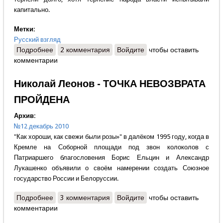
капитально.
Метки:
Русский взгляд
Подробнее
о Елена Токарева - Бесполезно уговаривать
2 комментария
Войдите
чтобы оставить
комментарии
землетрясение подождать
Николай Леонов - ТОЧКА НЕВОЗВРАТА
ПРОЙДЕНА
Архив:
№12 декабрь 2010
"Как хороши, как свежи были розы»" в далёком 1995 году, когда в
Кремле на Соборной площади под звон колоколов с
Патриаршего благословения Борис Ельцин и Александр
Лукашенко объявили о своём намерении создать Союзное
государство России и Белоруссии.
Подробнее
о Николай Леонов - ТОЧКА НЕВОЗВРАТА
3 комментария
Войдите
чтобы оставить
комментарии
ПРОЙДЕНА