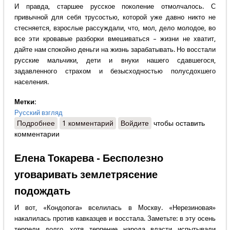
И правда, старшее русское поколение отмолчалось. С
привычной для себя трусостью, которой уже давно никто не
стесняется, взрослые рассуждали, что, мол, дело молодое, во
все эти кровавые разборки вмешиваться – жизни не хватит,
дайте нам спокойно деньги на жизнь зарабатывать. Но восстали
русские мальчики, дети и внуки нашего сдавшегося,
задавленного страхом и безысходностью полусдохшего
населения.
Метки:
Русский взгляд
Подробнее
о Татьяна Миронова - МЯТЕЖНАЯ МАНЕЖНАЯ
1 комментарий
Войдите
чтобы оставить
комментарии
Елена Токарева - Бесполезно
уговаривать землетрясение
подождать
И вот, «Кондопога» вселилась в Москву. «Нерезиновая»
накалилась против кавказцев и восстала. Заметьте: в эту осень
терпели долго, хотя терпение народа власти испытывали