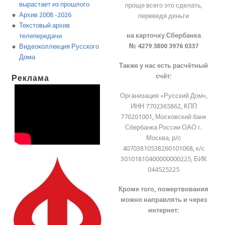
вырастает из прошлого
проще всего это сделать,
Архив 2008 -2026
переведя деньги
Текстовый архив
на карточку Сбербанка
телепередачи
№ 4279 3800 3976 0337
Видеоколлекция Русского
Дома
Также у нас есть расчётный
счёт:
Реклама
Организация «Русский Дом»,
ИНН 7702365862, КПП
770201001, Московский банк
Сбербанка России ОАО г.
Москва, р/с
40703810538260101068, к/с
30101810400000000225, БИК
044525225
Кроме того, пожертвования
можно направлять и через
интернет: