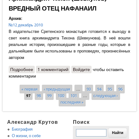
ВРЕДНЫЙ ОТЕЦ НАФАНАИЛ
Архив:
№12 декабрь 2010
В издательстве Сретенского монастыря готовится к выходу в
свет книга архимандрита Тихона (Шевкунова). В неё вошли
реальные истории, произошедшие в разные годы, которые в
дальнейшем были использованы в проповедях, произнесённых
автором
Подробнее
о Архимандрит Тихон (Шевкунов) - ВРЕДНЫЙ
1 комментарий
Войдите
чтобы оставить
комментарии
ОТЕЦ НАФАНАИЛ
« первая
‹ предыдущая
…
93
94
95
96
Страницы
97
98
99
100
101
…
следующая ›
последняя »
Александр Крутов
Поиск
Биография
О жизни, о себе