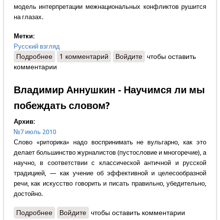
модель интерпретации межнациональных конфликтов рушится
на глазах.
Метки:
Русский взгляд
Подробнее
о Дмитрий Соколов-Митрич - "ЧЕЛОВЕК
1 комментарий
Войдите
чтобы оставить
комментарии
ДИАСПОРЫ"
Владимир Аннушкин - Научимся ли мы
побеждать словом?
Архив:
№7 июль 2010
Слово «риторика» надо воспринимать не вульгарно, как это
делает большинство журналистов (пустословие и многоречие), а
научно, в соответствии с классической античной и русской
традицией, — как учение об эффективной и целесообразной
речи, как искусство говорить и писать правильно, убедительно,
достойно.
Подробнее
о Владимир Аннушкин - Научимся ли мы
Войдите
чтобы оставить комментарии