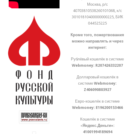
Москва, р/с
40703810538260101068, к/с
30101810400000000225, БИК
044525225
Кроме того, пожертвования
можно направлять и через
интернет:
Рублёвый кошелёк в системе
Webmoney:
R207426332207
Долларовый кошелёк в
системе
Webmoney:
Z406090803927
Евро-кошелёк в системе
Webmoney:
E196200153466
Кошелёк в системе
«
Яндекс.Деньги»:
41001994189694