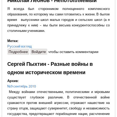
Николай Леонов - Непотопляемый
Я всегда был сторонником полноценного комплексного
образования, по которому мы сами готовились к жизни. В былое
время выпускники школ малых городов и сельских школ (а я
принадлежу к ним) – мы были весьма конкурентоспособны со
столичными учениками.
Метки:
Русский взгляд
Подробнее
о Николай Леонов - Непотопляемый
Войдите
чтобы оставить комментарии
Сергей Пыхтин - Разные войны в
одном историческом времени
Архив:
№9 сентябрь 2010
Между войнами отечественными, политическими и мiровыми
существует глубокое различие. В отечественной войне
сражаются против внешней агрессии, отражают нашествие на
страну отцов, защищают суверенитет, свободу и независимость
государства, предотвращают порабощение нации, расчленение