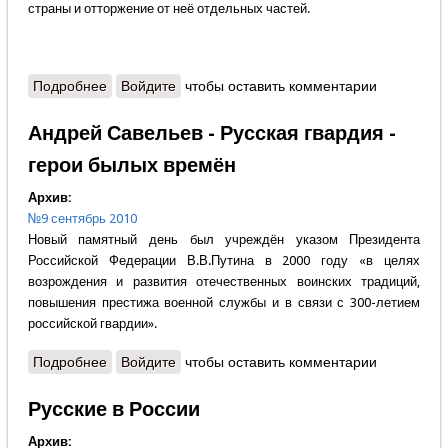
страны и отторжение от неё отдельных частей.
Подробнее
о Сергей Пыхтин - Разные войны в одном
Войдите
чтобы оставить комментарии
историческом времени
Андрей Савельев - Русская гвардия -
герои былых времён
Архив:
№9 сентябрь 2010
Новый памятный день был учреждён указом Президента
Российской Федерации В.В.Путина в 2000 году «в целях
возрождения и развития отечественных воинских традиций,
повышения престижа военной службы и в связи с 300-летием
российской гвардии».
Подробнее
о Андрей Савельев - Русская гвардия - герои
Войдите
чтобы оставить комментарии
былых времён
Русские в России
Архив: