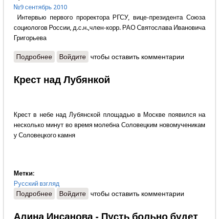
№9 сентябрь 2010
Интервью первого проректора РГСУ, вице-президента Союза
социологов России, д.с.н.,член-корр. РАО Святослава Ивановича
Григорьева
Подробнее
о Русские в России
Войдите
чтобы оставить комментарии
Крест над Лубянкой
Крест в небе над Лубянской площадью в Москве появился на
несколько минут во время молебна Соловецким новомученикам
у Соловецкого камня
Метки:
Русский взгляд
Подробнее
о Крест над Лубянкой
Войдите
чтобы оставить комментарии
Алина Инсанова - Пусть больно будет