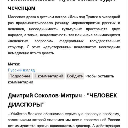
чеченцам
Массовая драка в детском лагере «Дон» под Туапсе в очередной
раз продемонстрировала разницу мировосприятия русских и
чеченцев, несоединимость культурных пространств двух
народов, а также неадекватность так или иначе занимающихся
«чеченским вопросом» федеральных государственных
структур. С этим «двусторонним» неадекватом необходимо
немедленно что-то делать.
Метки:
Русский взгляд
Подробнее
о Алина Инсанова - Пусть больно будет чеченцам
1 комментарий
Войдите
чтобы оставить
комментарии
Дмитрий Соколов-Митрич - "ЧЕЛОВЕК
ДИАСПОРЫ"
...Убийство Волкова обозначило серьезную правовую проблему,
заложниками которой являемся мы все: в современной России
нет иммунитета против национализма диаспор. А действующая