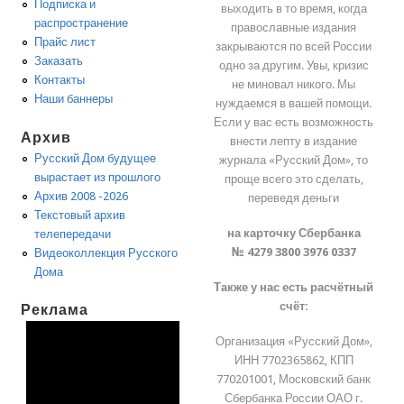
Подписка и
выходить в то время, когда
распространение
православные издания
Прайс лист
закрываются по всей России
Заказать
одно за другим. Увы, кризис
Контакты
не миновал никого. Мы
Наши баннеры
нуждаемся в вашей помощи.
Если у вас есть возможность
Архив
внести лепту в издание
Русский Дом будущее
журнала «Русский Дом», то
вырастает из прошлого
проще всего это сделать,
Архив 2008 -2026
переведя деньги
Текстовый архив
на карточку Сбербанка
телепередачи
№ 4279 3800 3976 0337
Видеоколлекция Русского
Дома
Также у нас есть расчётный
счёт:
Реклама
Организация «Русский Дом»,
ИНН 7702365862, КПП
770201001, Московский банк
Сбербанка России ОАО г.