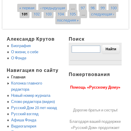
побеждать словом?
« первая
‹ предыдущая
…
97
98
99
100
Страницы
101
102
103
104
105
…
следующая ›
последняя »
Александр Крутов
Поиск
Биография
О жизни, о себе
О Фонде
Навигация по сайту
Пожертвования
Главная
Колонка главного
Помощь «Русскому Дому»
редактора
Новый номер журнала
Слово редактора (видео)
Русский Дом 20 лет назад
Дорогие братья и сестры!
Русский взгляд
Афиша Фонда
Благодаря вашей поддержке
Видеогалерея
«Русский Дом» продолжает