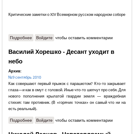
Критические заметки о XIV Всемирном русском народном соборе
Подробнее
о Андрей Воронцов - Русский Собор без русского
Войдите
чтобы оставить комментарии
общества
Василий Хорешко - Десант уходит в
небо
Архив:
№9 сентябрь 2010
Как совершают первый прыжок с парашютом? Кто-то закрывает
глаза—и как в омут с головой. Иные что-то шепчут про себя. Для
нового пополнения крылатой гвардии земля — враждебная
стихия: там противник. (В «горячих точках» он самый что ни на
есть реальный).
Подробнее
о Василий Хорешко - Десант уходит в небо
Войдите
чтобы оставить комментарии