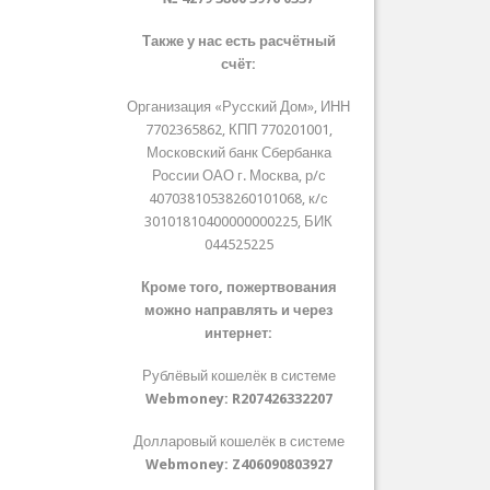
Также у нас есть расчётный
счёт:
Организация «Русский Дом», ИНН
7702365862, КПП 770201001,
Московский банк Сбербанка
России ОАО г. Москва, р/с
40703810538260101068, к/с
30101810400000000225, БИК
044525225
Кроме того, пожертвования
можно направлять и через
интернет:
Рублёвый кошелёк в системе
Webmoney:
R207426332207
Долларовый кошелёк в системе
Webmoney:
Z406090803927