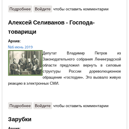
Подробнее
о Пётр Давыдов - Правота Патриарха Павла
Войдите
чтобы оставить комментарии
Алексей Селиванов - Господа-
товарищи
Архив:
№6 июнь 2019
Депутат Владимир Петров из
Законодательного собрания Ленинградской
области предложил вернуть в силовые
структуры России дореволюционное
обращение «господин». Это вызвало живую
реакцию в электронных СМИ.
Подробнее
о Алексей Селиванов - Господа-товарищи
Войдите
чтобы оставить комментарии
Зарубки
Архив: