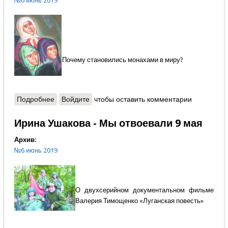
№6 июнь 2019
Почему становились монахами в миру?
Подробнее
о Марина Струкова - Тайное монашество в России
Войдите
чтобы оставить комментарии
Ирина Ушакова - Мы отвоевали 9 мая
Архив:
№6 июнь 2019
О двухсерийном документальном фильме
Валерия Тимощенко «Луганская повесть»