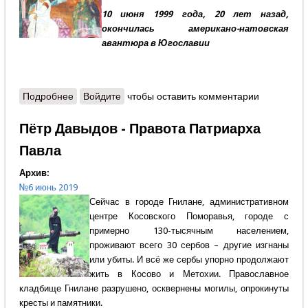
10 июня 1999 года, 20 лет назад,
окончилась американо-натовская
авантюра в Югославии
Подробнее
о Илья Числов - Уроки славянского
Войдите
чтобы оставить комментарии
Пётр Давыдов - Правота Патриарха
Павла
Архив:
№6 июнь 2019
Сейчас в городе Гнилане, административном
центре Косовского Поморавья, городе с
примерно 130-тысячным населением,
проживают всего 30 сербов – другие изгнаны
или убиты. И всё же сербы упорно продолжают
жить в Косово и Метохии. Православное
кладбище Гнилане разрушено, осквернены могилы, опрокинуты
кресты и памятники.