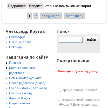
Подробнее
о Ирина Ушакова - Мы отвоевали 9 мая
Войдите
чтобы оставить комментарии
1
2
следующая ›
последняя »
Страницы
Александр Крутов
Поиск
Биография
О жизни, о себе
О Фонде
Навигация по сайту
Пожертвования
Главная
Колонка главного
Помощь «Русскому Дому»
редактора
Новый номер журнала
Слово редактора (видео)
Русский Дом 20 лет назад
Дорогие братья и сестры!
Русский взгляд
Афиша Фонда
Благодаря вашей поддержке
Видеогалерея
«Русский Дом» продолжает