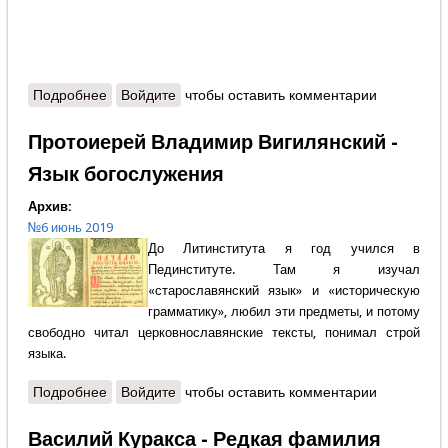
Подробнее
о Анатолий Грешневиков - «С Иваном
Войдите
чтобы оставить комментарии
Афанасьевичем Васильевым меня связывала
дружба…»
Протоиерей Владимир Вигилянский -
Язык богослужения
Архив:
№6 июнь 2019
До Литинститута я год учился в
Пединституте. Там я изучал
«старославянский язык» и «историческую
грамматику», любил эти предметы, и потому
свободно читал церковнославянские тексты, понимал строй
языка.
Подробнее
о Протоиерей Владимир Вигилянский - Язык
Войдите
чтобы оставить комментарии
богослужения
Василий Куракса - Редкая фамилия