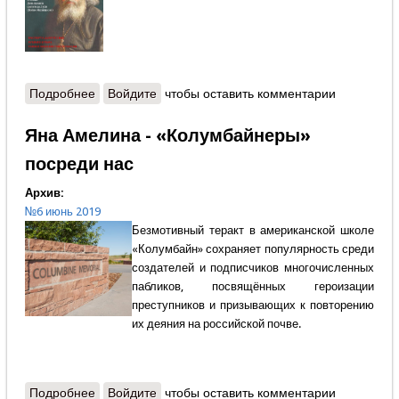
Подробнее
о Содержание
Войдите
чтобы оставить комментарии
Яна Амелина - «Колумбайнеры»
посреди нас
Архив:
№6 июнь 2019
Безмотивный теракт в американской школе
«Колумбайн» сохраняет популярность среди
создателей и подписчиков многочисленных
пабликов, посвящённых героизации
преступников и призывающих к повторению
их деяния на российской почве.
Подробнее
о Яна Амелина - «Колумбайнеры» посреди нас
Войдите
чтобы оставить комментарии