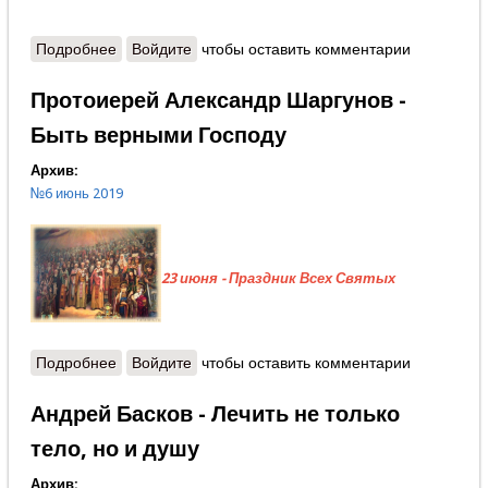
Подробнее
о Владимир Басенков - Уроки преподобного
Войдите
чтобы оставить комментарии
Варлаама
Протоиерей Александр Шаргунов -
Быть верными Господу
Архив:
№6 июнь 2019
23 июня - Праздник Всех Святых
Подробнее
о Протоиерей Александр Шаргунов - Быть
Войдите
чтобы оставить комментарии
верными Господу
Андрей Басков - Лечить не только
тело, но и душу
Архив: