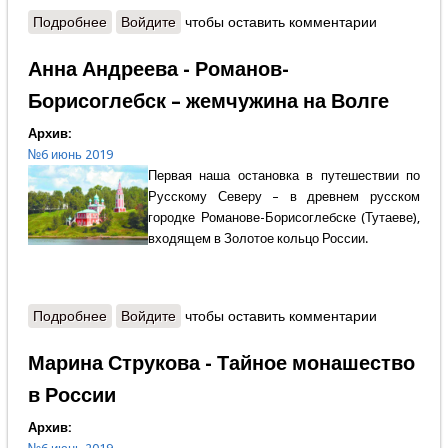
Подробнее
о Владимир Басенков - Почему не изжит русский
Войдите
чтобы оставить комментарии
раскол?
Анна Андреева - Романов-
Борисоглебск – жемчужина на Волге
Архив:
№6 июнь 2019
Первая наша остановка в путешествии по
Русскому Северу – в древнем русском
городке Романове-Борисоглебске (Тутаеве),
входящем в Золотое кольцо России.
Подробнее
о Анна Андреева - Романов-Борисоглебск –
Войдите
чтобы оставить комментарии
жемчужина на Волге
Марина Струкова - Тайное монашество
в России
Архив: