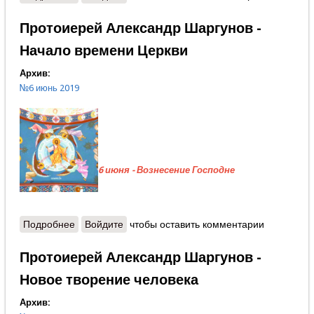
Протоиерей Александр Шаргунов -
Начало времени Церкви
Архив:
№6 июнь 2019
6 июня - Вознесение Господне
Подробнее
о Протоиерей Александр Шаргунов - Начало
Войдите
чтобы оставить комментарии
времени Церкви
Протоиерей Александр Шаргунов -
Новое творение человека
Архив: