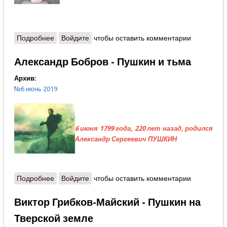
Подробнее
о Александр Вяземский - Неподвластна бегу
Войдите
чтобы оставить комментарии
времени
Александр Бобров - Пушкин и тьма
Архив:
№6 июнь 2019
6 июня 1799 года, 220 лет назад, родился
Александр Сергеевич ПУШКИН
Подробнее
о Александр Бобров - Пушкин и тьма
Войдите
чтобы оставить комментарии
Виктор Грибков-Майский - Пушкин на
Тверской земле