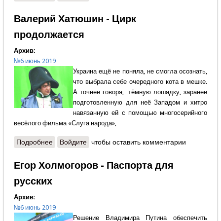
Валерий Хатюшин - Цирк
продолжается
Архив:
№6 июнь 2019
Украина ещё не поняла, не смогла осознать,
что выбрала себе очередного кота в мешке.
А точнее говоря, тёмную лошадку, заранее
подготовленную для неё Западом и хитро
навязанную ей с помощью многосерийного
весёлого фильма «Слуга народа»,
Подробнее
о Валерий Хатюшин - Цирк продолжается
Войдите
чтобы оставить комментарии
Егор Холмогоров - Паспорта для
русских
Архив:
№6 июнь 2019
Решение Владимира Путина обеспечить