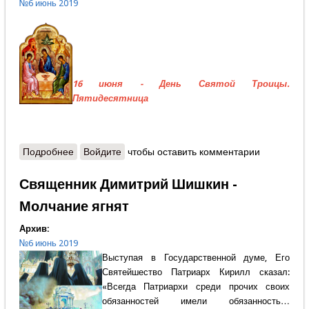
№6 июнь 2019
16 июня - День Святой Троицы.
Пятидесятница
Подробнее
о Протоиерей Александр Шаргунов - Новое
Войдите
чтобы оставить комментарии
творение человека
Священник Димитрий Шишкин -
Молчание ягнят
Архив:
№6 июнь 2019
Выступая в Государственной думе, Его
Святейшество Патриарх Кирилл сказал:
«Всегда Патриархи среди прочих своих
обязанностей имели обязанность…