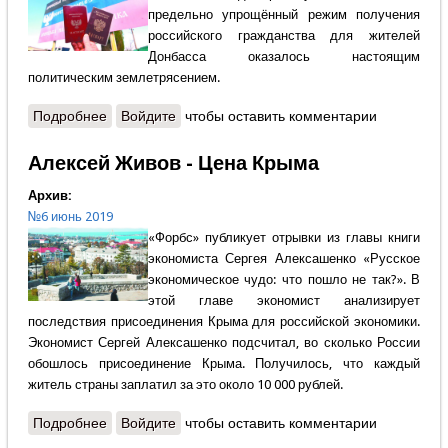
предельно упрощённый режим получения
российского гражданства для жителей
Донбасса оказалось настоящим
политическим землетрясением.
Подробнее
о Егор Холмогоров - Паспорта для русских
Войдите
чтобы оставить комментарии
Алексей Живов - Цена Крыма
Архив:
№6 июнь 2019
«Форбс» публикует отрывки из главы книги
экономиста Сергея Алексашенко «Русское
экономическое чудо: что пошло не так?». В
этой главе экономист анализирует
последствия присоединения Крыма для российской экономики.
Экономист Сергей Алексашенко подсчитал, во сколько России
обошлось присоединение Крыма. Получилось, что каждый
житель страны заплатил за это около 10 000 рублей.
Подробнее
о Алексей Живов - Цена Крыма
Войдите
чтобы оставить комментарии