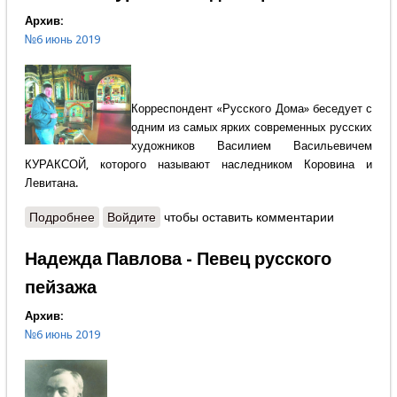
Архив:
№6 июнь 2019
Корреспондент «Русского Дома» беседует с
одним из самых ярких современных русских
художников Василием Васильевичем
КУРАКСОЙ, которого называют наследником Коровина и
Левитана.
Подробнее
о Василий Куракса - Редкая фамилия
Войдите
чтобы оставить комментарии
Надежда Павлова - Певец русского
пейзажа
Архив:
№6 июнь 2019