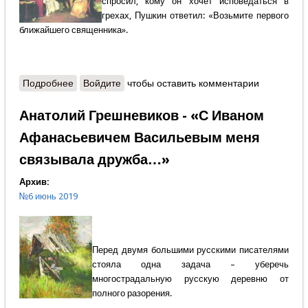
спросил, кому он хочет исповедаться в
грехах, Пушкин ответил: «Возьмите первого
ближайшего священника».
Подробнее
о Митрополит Анастасий (Грибановский) - На
Войдите
чтобы оставить комментарии
пороге вечности: последние часы Пушкина
Анатолий Грешневиков - «С Иваном
Афанасьевичем Васильевым меня
связывала дружба…»
Архив:
№6 июнь 2019
Перед двумя большими русскими писателями
стояла одна задача – уберечь
многострадальную русскую деревню от
полного разорения.