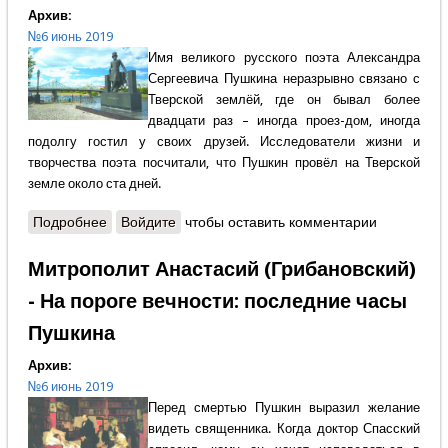
Архив:
№6 июнь 2019
Имя великого русского поэта Александра
Сергеевича Пушкина неразрывно связано с
Тверской землёй, где он бывал более
двадцати раз – иногда проез-дом, иногда
подолгу гостил у своих друзей. Исследователи жизни и
творчества поэта посчитали, что Пушкин провёл на Тверской
земле около ста дней.
Подробнее
о Виктор Грибков-Майский - Пушкин на Тверской
Войдите
чтобы оставить комментарии
земле
Митрополит Анастасий (Грибановский)
- На пороге вечности: последние часы
Пушкина
Архив:
№6 июнь 2019
Перед смертью Пушкин выразил желание
видеть священника. Когда доктор Спасский