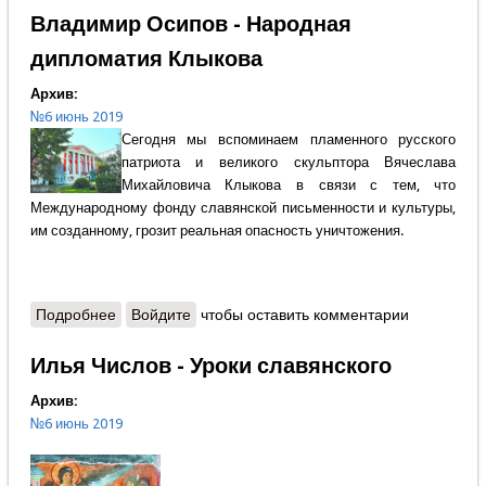
Владимир Осипов - Народная
дипломатия Клыкова
Архив:
№6 июнь 2019
Сегодня мы вспоминаем пламенного русского
патриота и великого скульптора Вячеслава
Михайловича Клыкова в связи с тем, что
Международному фонду славянской письменности и культуры,
им созданному, грозит реальная опасность уничтожения.
Подробнее
о Владимир Осипов - Народная дипломатия
Войдите
чтобы оставить комментарии
Клыкова
Илья Числов - Уроки славянского
Архив:
№6 июнь 2019