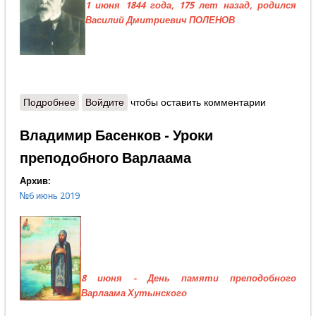
1 июня 1844 года, 175 лет назад, родился
Василий Дмитриевич ПОЛЕНОВ
Подробнее
о Надежда Павлова - Певец русского пейзажа
Войдите
чтобы оставить комментарии
Владимир Басенков - Уроки
преподобного Варлаама
Архив:
№6 июнь 2019
8 июня - День памяти преподобного
Варлаама Хутынского