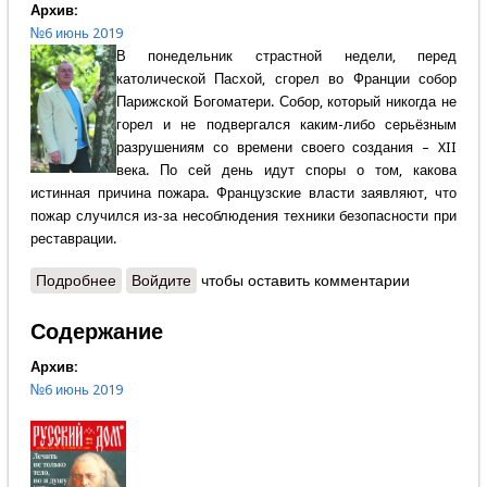
Архив:
№6 июнь 2019
В понедельник страстной недели, перед
католической Пасхой, сгорел во Франции собор
Парижской Богоматери. Собор, который никогда не
горел и не подвергался каким-либо серьёзным
разрушениям со времени своего создания – XII
века. По сей день идут споры о том, какова
истинная причина пожара. Французские власти заявляют, что
пожар случился из-за несоблюдения техники безопасности при
реставрации.
Подробнее
о Александр Крутов - Слово редактора - Зарево
Войдите
чтобы оставить комментарии
собора Парижской Богоматери
Содержание
Архив:
№6 июнь 2019