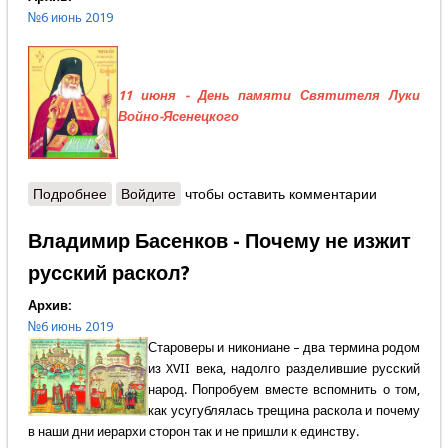
№6 июнь 2019
11 июня - День памяти Святителя Луки
Войно-Ясенецкого
Подробнее
о Андрей Басков - Лечить не только тело, но и
Войдите
чтобы оставить комментарии
душу
Владимир Басенков - Почему не изжит
русский раскол?
Архив:
№6 июнь 2019
Староверы и никониане – два термина родом
из XVII века, надолго разделившие русский
народ. Попробуем вместе вспомнить о том,
как усугублялась трещина раскола и почему
в наши дни иерархи сторон так и не пришли к единству.