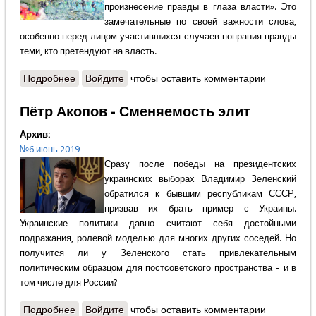
произнесение правды в глаза власти». Это
замечательные по своей важности слова,
особенно перед лицом участившихся случаев попрания правды
теми, кто претендуют на власть.
Подробнее
о Священник Димитрий Шишкин - Молчание ягнят
Войдите
чтобы оставить комментарии
Пётр Акопов - Сменяемость элит
Архив:
№6 июнь 2019
Сразу после победы на президентских
украинских выборах Владимир Зеленский
обратился к бывшим республикам СССР,
призвав их брать пример с Украины.
Украинские политики давно считают себя достойными
подражания, ролевой моделью для многих других соседей. Но
получится ли у Зеленского стать привлекательным
политическим образцом для постсоветского пространства – и в
том числе для России?
Подробнее
о Пётр Акопов - Сменяемость элит
Войдите
чтобы оставить комментарии