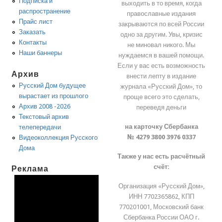
Подписка и
выходить в то время, когда
распространение
православные издания
Прайс лист
закрываются по всей России
Заказать
одно за другим. Увы, кризис
Контакты
не миновал никого. Мы
Наши баннеры
нуждаемся в вашей помощи.
Если у вас есть возможность
Архив
внести лепту в издание
Русский Дом будущее
журнала «Русский Дом», то
вырастает из прошлого
проще всего это сделать,
Архив 2008 -2026
переведя деньги
Текстовый архив
на карточку Сбербанка
телепередачи
№ 4279 3800 3976 0337
Видеоколлекция Русского
Дома
Также у нас есть расчётный
счёт:
Реклама
Организация «Русский Дом»,
ИНН 7702365862, КПП
770201001, Московский банк
Сбербанка России ОАО г.