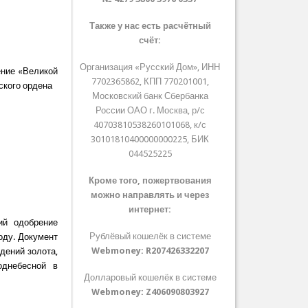
Также у нас есть расчётный
счёт:
Организация «Русский Дом», ИНН
ение «Великой
7702365862, КПП 770201001,
ского ордена
Московский банк Сбербанка
России ОАО г. Москва, р/с
40703810538260101068, к/с
30101810400000000225, БИК
044525225
Кроме того, пожертвования
можно направлять и через
интернет:
ий одобрение
Рублёвый кошелёк в системе
оду. Документ
Webmoney:
R207426332207
дений золота,
однебесной в
Долларовый кошелёк в системе
Webmoney:
Z406090803927