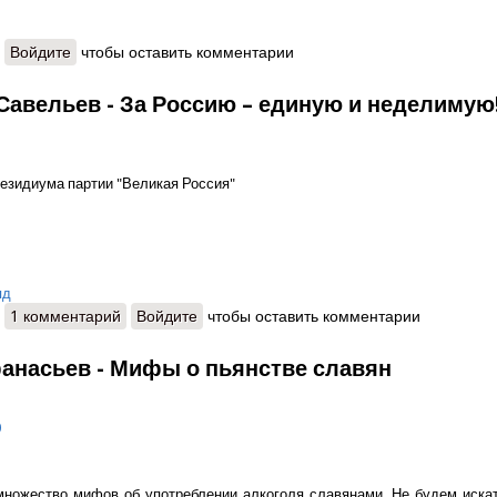
о Протоиерей Артемий Владимиров - Свеча любви
Войдите
чтобы оставить комментарии
Савельев - За Россию – единую и неделимую
езидиума партии "Великая Россия"
яд
о Андрей Савельев - За Россию – единую и неделимую!
1 комментарий
Войдите
чтобы оставить комментарии
анасьев - Мифы о пьянстве славян
0
ножество мифов об употреблении алкоголя славянами. Не будем иска