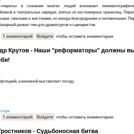
«пираты» в сознании многих людей возникают кинематографиче
йников в театральных нарядах, взятых из костюмерных хранилищ. Пира
ьмах смелыми и жестокими, но иногда благородными и человечными. Пи
базарный развал тем для драматургов и сценаристов.
о Николай Леонов - Пираты ХХI века
1 комментарий
Войдите
чтобы оставить комментарии
др Крутов - Наши "реформаторы" должны в
ебя!
нфляцией, а виновной выставляют погоду
ктора
о Александр Крутов - Наши "реформаторы" должны высечь самих с
1 комментарий
Войдите
чтобы оставить комментарии
Тростников - Судьбоносная битва