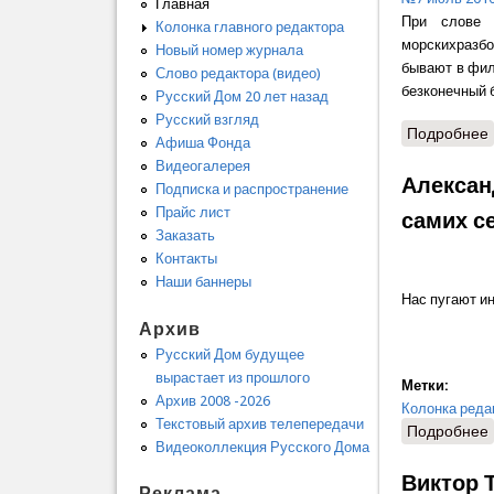
Главная
При слове 
Колонка главного редактора
морскихразбо
Новый номер журнала
бывают в фил
Слово редактора (видео)
безконечный 
Русский Дом 20 лет назад
Русский взгляд
Подробнее
Афиша Фонда
Видеогалерея
Алексан
Подписка и распространение
Прайс лист
самих с
Заказать
Контакты
Наши баннеры
Нас пугают и
Архив
Русский Дом будущее
вырастает из прошлого
Метки:
Архив 2008 -2026
Колонка реда
Текстовый архив телепередачи
Подробнее
Видеоколлекция Русского Дома
Виктор 
Реклама