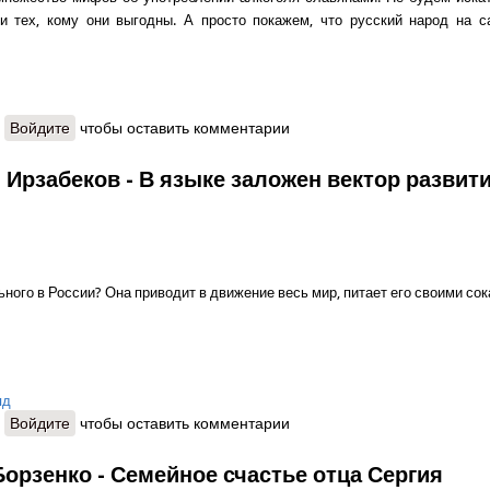
 и тех, кому они выгодны. А просто покажем, что русский народ на 
о Иван Афанасьев - Мифы о пьянстве славян
Войдите
чтобы оставить комментарии
 Ирзабеков - В языке заложен вектор развит
ного в России? Она приводит в движение весь мир, питает его своими со
яд
о Василий Ирзабеков - В языке заложен вектор развития народа
Войдите
чтобы оставить комментарии
Борзенко - Семейное счастье отца Сергия