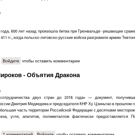
0
 года, 600 лет назад произошла битва при Грюнвальде -решающее сраж
411 гг., когда польско-литовско-русские войска разгромили армию Тевтон
о Виктор Тростников - Судьбоносная битва
Войдите
чтобы оставить комментарии
ироков - Объятия Дракона
0
сотрудничества двух стран до 2018 года» — документ, получивш
оссии Дмитрия Медведева и председателя КНР Ху Цзиньтао в прошлом г
большая часть территории Российской Федерации с десятками месторож
леза, угля, апатитов, полиметаллов фактически предоставляется П
о Борис Широков - Объятия Дракона
1 комментарий
Войдите
чтобы оставить комментарии