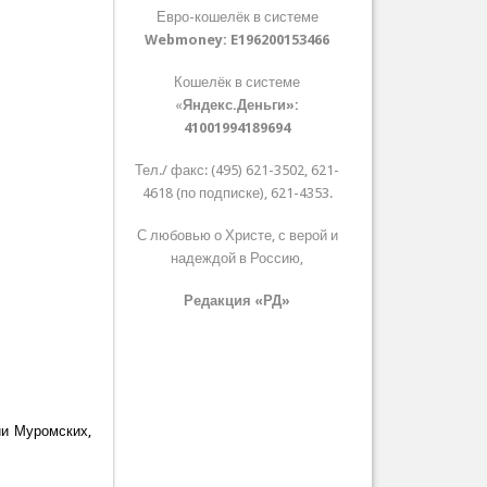
Евро-кошелёк в системе
Webmoney:
E196200153466
Кошелёк в системе
«
Яндекс.Деньги»:
41001994189694
Тел./ факс: (495) 621-3502, 621-
4618 (по подписке), 621-4353.
С любовью о Христе, с верой и
надеждой в Россию,
Редакция «РД»
ии Муромских,