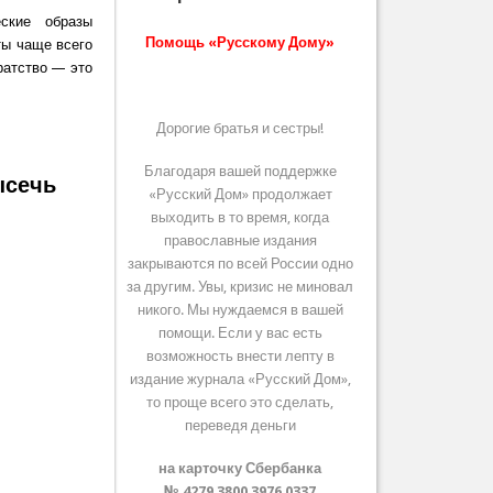
ские образы
Помощь «Русскому Дому»
ты чаще всего
ратство — это
Дорогие братья и сестры!
Благодаря вашей поддержке
ысечь
«Русский Дом» продолжает
выходить в то время, когда
православные издания
закрываются по всей России одно
за другим. Увы, кризис не миновал
никого. Мы нуждаемся в вашей
помощи. Если у вас есть
возможность внести лепту в
издание журнала «Русский Дом»,
то проще всего это сделать,
переведя деньги
ебя!
на карточку Сбербанка
№ 4279 3800 3976 0337