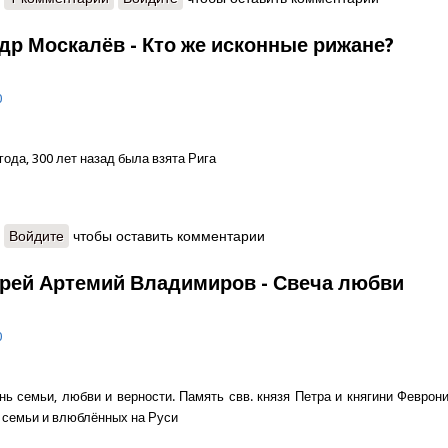
др Москалёв - Кто же исконные рижане?
0
года, 300 лет назад была взята Рига
о Александр Москалёв - Кто же исконные рижане?
Войдите
чтобы оставить комментарии
рей Артемий Владимиров - Свеча любви
0
ь семьи, любви и верности. Память свв. князя Петра и княгини Феврон
 семьи и влюблённых на Руси