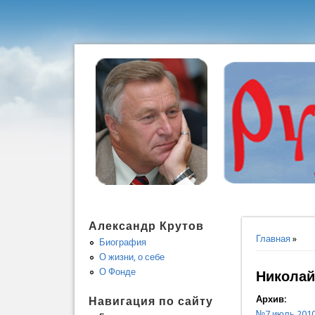
Александр Крутов
Вы здес
Главная
»
Биография
О жизни, о себе
О Фонде
Николай
Архив:
Навигация по сайту
№7 июль 201