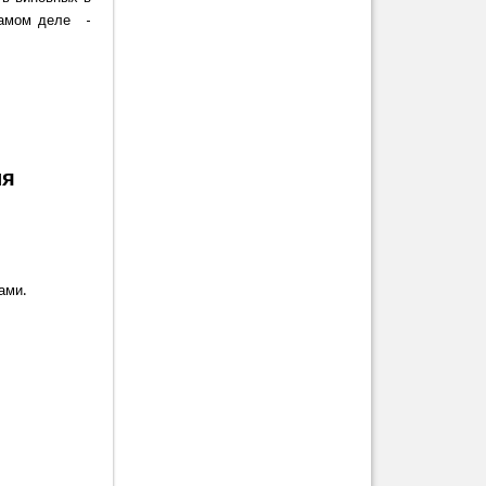
самом деле -
ия
ками.