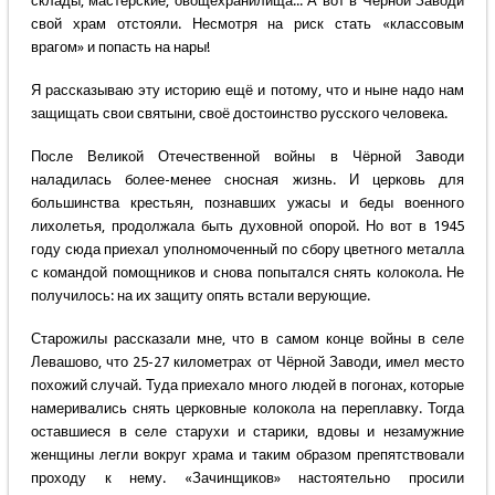
склады, мастерские, овощехранилища... А вот в Чёрной Заводи
свой храм отстояли. Несмотря на риск стать «классовым
врагом» и попасть на нары!
Я рассказываю эту историю ещё и потому, что и ныне надо нам
защищать свои святыни, своё достоинство русского человека.
После Великой Отечественной войны в Чёрной Заводи
наладилась более-менее сносная жизнь. И церковь для
большинства крестьян, познавших ужасы и беды военного
лихолетья, продолжала быть духовной опорой. Но вот в 1945
году сюда приехал уполномоченный по сбору цветного металла
с командой помощников и снова попытался снять колокола. Не
получилось: на их защиту опять встали верующие.
Старожилы рассказали мне, что в самом конце войны в селе
Левашово, что 25-27 километрах от Чёрной Заводи, имел место
похожий случай. Туда приехало много людей в погонах, которые
намеривались снять церковные колокола на переплавку. Тогда
оставшиеся в селе старухи и старики, вдовы и незамужние
женщины легли вокруг храма и таким образом препятствовали
проходу к нему. «Зачинщиков» настоятельно просили