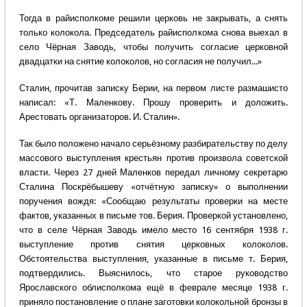
Тогда в райисполкоме решили церковь не закрывать, а снять
только колокола. Председатель райисполкома снова выехал в
село Чёрная Заводь, чтобы получить согласие церковной
двадцатки на снятие колоколов, но согласия не получил...»
Сталин, прочитав записку Берии, на первом листе размашисто
написал: «Т. Маленкову. Прошу проверить и доложить.
Арестовать организаторов. И. Сталин».
Так было положено начало серьёзному разбирательству по делу
массового выступления крестьян против произвола советской
власти. Через 27 дней Маленков передал личному секретарю
Сталина Поскрёбышеву «отчётную записку» о выполнении
поручения вождя: «Сообщаю результаты проверки на месте
фактов, указанных в письме тов. Берия. Проверкой установлено,
что в селе Чёрная Заводь имело место 16 сентября 1938 г.
выступление против снятия церковных колоколов.
Обстоятельства выступления, указанные в письме т. Берия,
подтвердились. Выяснилось, что старое руководство
Ярославского облисполкома ещё в феврале месяце 1938 г.
приняло постановление о плане заготовки колокольной бронзы в