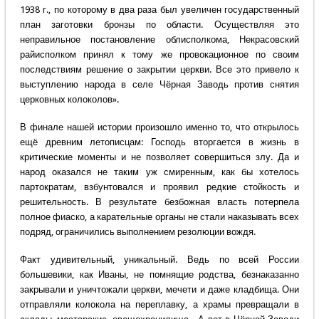
1938 г., по которому в два раза был увеличен государственный
план заготовки бронзы по области. Осуществляя это
неправильное постановление облисполкома, Некрасовский
райисполком принял к тому же провокационное по своим
последствиям решение о закрытии церкви. Все это привело к
выступлению народа в селе Чёрная Заводь против снятия
церковных колоколов».
В финале нашей истории произошло именно то, что открылось
ещё древним летописцам: Господь вторгается в жизнь в
критические моменты и не позволяет совершиться злу. Да и
народ оказался не таким уж смиренным, как бы хотелось
партократам, взбунтовался и проявил редкие стойкость и
решительность. В результате безбожная власть потерпела
полное фиаско, а карательные органы не стали наказывать всех
подряд, ограничились выполнением резолюции вождя.
Факт удивительный, уникальный. Ведь по всей России
большевики, как Иваны, не помнящие родства, безнаказанно
закрывали и уничтожали церкви, мечети и даже кладбища. Они
отправляли колокола на переплавку, а храмы превращали в