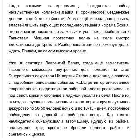
Тогда закрыли завод-кормилец. Гражданская война,
насильственная коллективизация и хроническое безденежье
довели людей до крайности. А тут ещё и реальная попытка
властей лишить верующих последнего утешения - храма Божия,
где они могли помолиться за живых и усопших, приобщиться к
Таинствам. Мощная протестная волна на селе быстро
«докатилась» до Кремля. Разбор «полётов» не преминул долго
ждать. Причём, на самом высоком уровне.
Уже 30 сентября Лаврентий Берия, тогда ещё заместитель
Народного комиссара внутренних дел, положил на стол
Генерального секретаря ЦК партии Сталина докладную записку
с подробным описанием событий: «...Встретив организованное
сопротивление, представители районной власти растерялись и
под свист, крики и хлопанье в лад¬ши уехали из села. После их
отъезда верующие организовали около церкви круглосуточное
дежурство по 50-60 человек ночью и по 10-15 - днём, постоянное
наблюдение за дорогой из районного центра. Как только
наблюдатели обнаруживали автомашину, идущую из района,
поднимался крик, крестьяне бросали полевые работы и
сбегались к церкви.