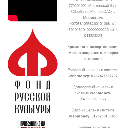
770201001, Московский банк
Сбербанка России ОАО г.
Москва, р/с
40703810538260101068, к/с
30101810400000000225, БИК
044525225
Кроме того, пожертвования
можно направлять и через
интернет:
Рублёвый кошелёк в системе
Webmoney:
R207426332207
Долларовый кошелёк в
системе
Webmoney:
Z406090803927
Евро-кошелёк в системе
Webmoney:
E196200153466
Кошелёк в системе