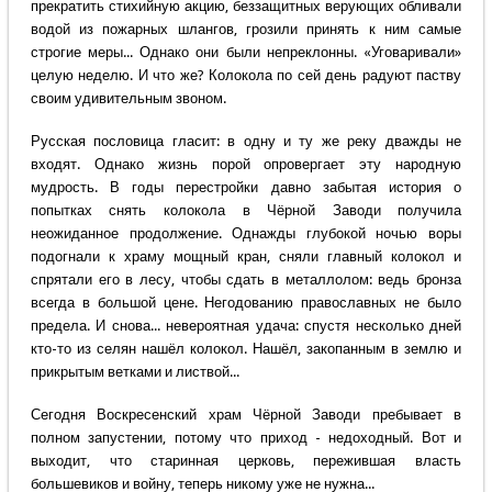
прекратить стихийную акцию, беззащитных верующих обливали
водой из пожарных шлангов, грозили принять к ним самые
строгие меры... Однако они были непреклонны. «Уговаривали»
целую неделю. И что же? Колокола по сей день радуют паству
своим удивительным звоном.
Русская пословица гласит: в одну и ту же реку дважды не
входят. Однако жизнь порой опровергает эту народную
мудрость. В годы перестройки давно забытая история о
попытках снять колокола в Чёрной Заводи получила
неожиданное продолжение. Однажды глубокой ночью воры
подогнали к храму мощный кран, сняли главный колокол и
спрятали его в лесу, чтобы сдать в металлолом: ведь бронза
всегда в большой цене. Негодованию православных не было
предела. И снова... невероятная удача: спустя несколько дней
кто-то из селян нашёл колокол. Нашёл, закопанным в землю и
прикрытым ветками и листвой...
Сегодня Воскресенский храм Чёрной Заводи пребывает в
полном запустении, потому что приход - недоходный. Вот и
выходит, что старинная церковь, пережившая власть
большевиков и войну, теперь никому уже не нужна...