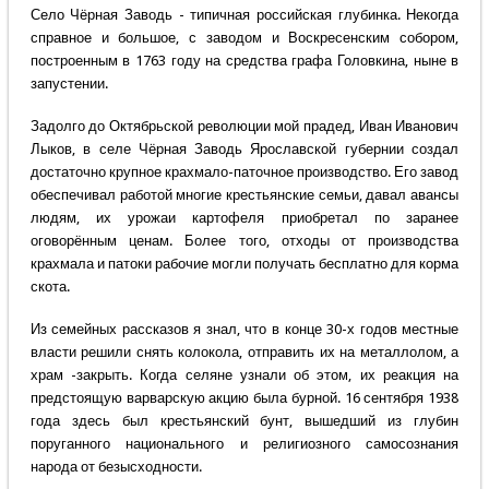
Село Чёрная Заводь - типичная российская глубинка. Некогда
справное и большое, с заводом и Воскресенским собором,
построенным в 1763 году на средства графа Головкина, ныне в
запустении.
Задолго до Октябрьской революции мой прадед, Иван Иванович
Лыков, в селе Чёрная Заводь Ярославской губернии создал
достаточно крупное крахмало-паточное производство. Его завод
обеспечивал работой многие крестьянские семьи, давал авансы
людям, их урожаи картофеля приобретал по заранее
оговорённым ценам. Более того, отходы от производства
крахмала и патоки рабочие могли получать бесплатно для корма
скота.
Из семейных рассказов я знал, что в конце 30-х годов местные
власти решили снять колокола, отправить их на металлолом, а
храм -закрыть. Когда селяне узнали об этом, их реакция на
предстоящую варварскую акцию была бурной. 16 сентября 1938
года здесь был крестьянский бунт, вышедший из глубин
поруганного национального и религиозного самосознания
народа от безысходности.