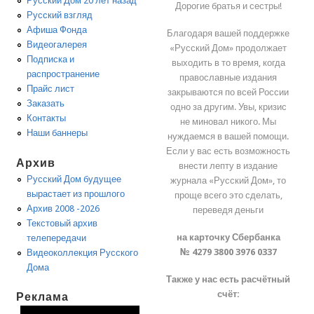
Русский Дом 20 лет назад
Дорогие братья и сестры!
Русский взгляд
Афиша Фонда
Благодаря вашей поддержке
Видеогалерея
«Русский Дом» продолжает
Подписка и
выходить в то время, когда
распространение
православные издания
Прайс лист
закрываются по всей России
Заказать
одно за другим. Увы, кризис
Контакты
не миновал никого. Мы
Наши баннеры
нуждаемся в вашей помощи.
Если у вас есть возможность
Архив
внести лепту в издание
Русский Дом будущее
журнала «Русский Дом», то
вырастает из прошлого
проще всего это сделать,
Архив 2008 -2026
переведя деньги
Текстовый архив
на карточку Сбербанка
телепередачи
№ 4279 3800 3976 0337
Видеоколлекция Русского
Дома
Также у нас есть расчётный
счёт:
Реклама