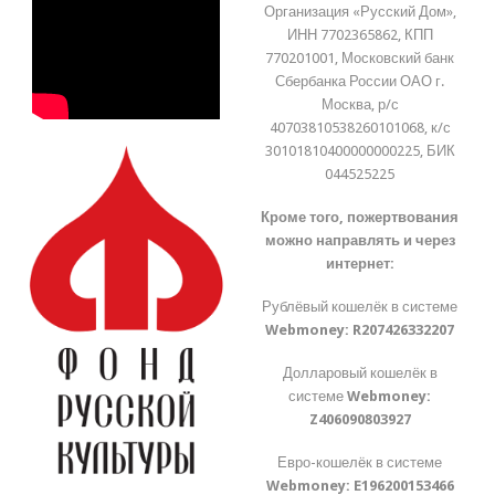
Организация «Русский Дом»,
ИНН 7702365862, КПП
770201001, Московский банк
Сбербанка России ОАО г.
Москва, р/с
40703810538260101068, к/с
30101810400000000225, БИК
044525225
Кроме того, пожертвования
можно направлять и через
интернет:
Рублёвый кошелёк в системе
Webmoney:
R207426332207
Долларовый кошелёк в
системе
Webmoney:
Z406090803927
Евро-кошелёк в системе
Webmoney:
E196200153466