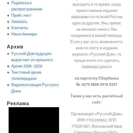
Подписка и
выходить в то время, когда
распространение
православные издания
Прайс лист
закрываются по всей России
Заказать
одно за другим. Увы, кризис
Контакты
не миновал никого. Мы
Наши баннеры
нуждаемся в вашей помощи.
Если у вас есть возможность
Архив
внести лепту в издание
Русский Дом будущее
журнала «Русский Дом», то
вырастает из прошлого
проще всего это сделать,
Архив 2008 -2026
переведя деньги
Текстовый архив
на карточку Сбербанка
телепередачи
№ 4279 3800 3976 0337
Видеоколлекция Русского
Дома
Также у нас есть расчётный
счёт:
Реклама
Организация «Русский Дом»,
ИНН 7702365862, КПП
770201001, Московский банк
Сбербанка России ОАО г.