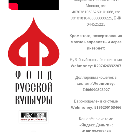
Москва, р/с
40703810538260101068, к/с
30101810400000000225, БИК
044525225
Кроме того, пожертвования
можно направлять и через
интернет:
Рублёвый кошелёк в системе
Webmoney:
R207426332207
Долларовый кошелёк в
системе
Webmoney:
Z406090803927
Евро-кошелёк в системе
Webmoney:
E196200153466
Кошелёк в системе
«
Яндекс.Деньги»:
41001994189694