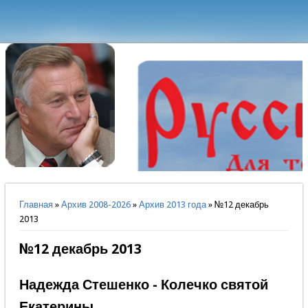
Вы здесь
Главная
»
Архив 2008-2026
»
Архив 2013 года
» №12 декабрь
2013
№12 декабрь 2013
Надежда Стешенко - Колечко святой
Екатерины