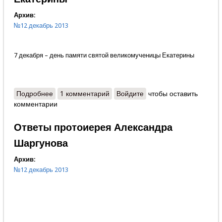
Архив:
№12 декабрь 2013
7 декабря – день памяти святой великомученицы Екатерины
Подробнее
о Надежда Стешенко - Колечко святой Екатерины
1 комментарий
Войдите
чтобы оставить
комментарии
Ответы протоиерея Александра
Шаргунова
Архив:
№12 декабрь 2013