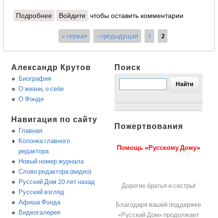
Подробнее
о Ответы протоиерея Александра Шаргунова
Войдите
чтобы оставить комментарии
« первая
‹ предыдущая
1
2
Страницы
Александр Крутов
Поиск
Биография
О жизни, о себе
О Фонде
Навигация по сайту
Пожертвования
Главная
Колонка главного
Помощь «Русскому Дому»
редактора
Новый номер журнала
Слово редактора (видео)
Русский Дом 20 лет назад
Дорогие братья и сестры!
Русский взгляд
Афиша Фонда
Благодаря вашей поддержке
Видеогалерея
«Русский Дом» продолжает