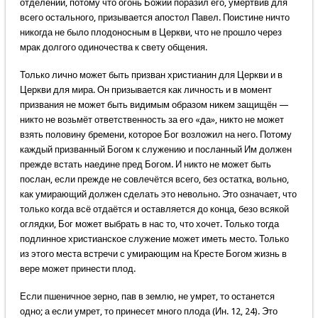
отделении, потому что огонь Божий поразил его, умертвив для
всего остального, призывается апостол Павел. Поистине ничто
никогда не было плодоносным в Церкви, что не прошло через
мрак долгого одиночества к свету общения.
Только лично может быть призван христианин для Церкви и в
Церкви для мира. Он призывается как личность и в момент
призвания не может быть видимым образом никем защищён —
никто не возьмёт ответственность за его «да», никто не может
взять половину бремени, которое Бог возложил на него. Потому
каждый призванный Богом к служению и посланный Им должен
прежде встать наедине пред Богом. И никто не может быть
послан, если прежде не совлечётся всего, без остатка, вольно,
как умирающий должен сделать это невольно. Это означает, что
только когда всё отдаётся и оставляется до конца, безо всякой
оглядки, Бог может выбрать в нас то, что хочет. Только тогда
подлинное христианское служение может иметь место. Только
из этого места встречи с умирающим на Кресте Богом жизнь в
вере может принести плод.
Если пшеничное зерно, пав в землю, не умрет, то останется
одно; а если умрет, то принесет много плода (Ин. 12, 24). Это