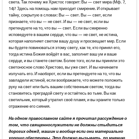
света. Так почему же Христос говорит: Вы — свет мира (Мф. 7,
14)? Здесь на помощь нам приходит смирение. И открывает
тайну, сокрытую в словах: Вы — свет. Вы — свет, если
признаете, что вы — не свет. И вы — не свет, если вы
претендуете на то, что вы — свет. Если вы смиренно
исповедуете в вашем сердце, что вы — не свет, не истина,
которая наполняет светом вашу душу и просвещает мир. Если
вы будете повиноваться этому свету, как те, кто принял его,
тогда истина Божия войдёт в вас, заполнит ваш ум и ваше
сердце, и вы станете светом. Более того, если вы приняли это
светоносное слово Христово, вы уже свет. И вы начинаете
излучать его. И наоборот, если вы претендуете на то, что вы
завладели истиной, если воображаете, что можете положить
руку на свет или быть вашим собственным светом, тогда вы
становитесь преградой свету и остаётесь во тьме. Вы как
светильник, который утратил своё пламя, и вы храните только
отражение его сияния.
На одном православном сайте я прочитал рассуждение о
том, что священнослужители не должны стыдиться
дорогих одежд, машин и вообще если они материально
хорошо обеспечены. Это должно вызывать, по мнению