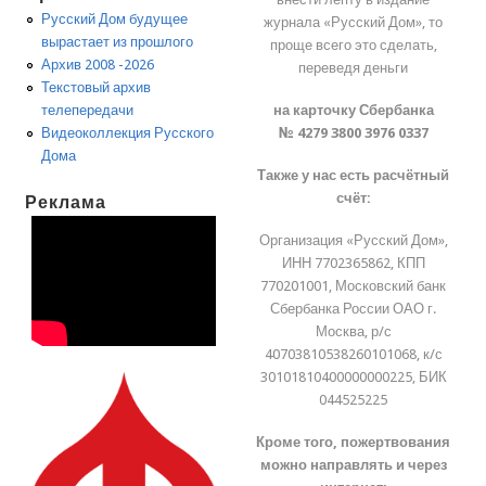
Русский Дом будущее
журнала «Русский Дом», то
вырастает из прошлого
проще всего это сделать,
Архив 2008 -2026
переведя деньги
Текстовый архив
на карточку Сбербанка
телепередачи
№ 4279 3800 3976 0337
Видеоколлекция Русского
Дома
Также у нас есть расчётный
счёт:
Реклама
Организация «Русский Дом»,
ИНН 7702365862, КПП
770201001, Московский банк
Сбербанка России ОАО г.
Москва, р/с
40703810538260101068, к/с
30101810400000000225, БИК
044525225
Кроме того, пожертвования
можно направлять и через