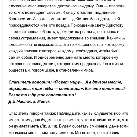
служение миссионерства, доступное каждому. Она — впереди
того, что возвещают словом. И она уготовляет подлинное
благовестие. А когда в молитве — действие благодати, к ней
присоединяются и те, кто позади. Приобщение свету Христову
— единственная область, где молитва реальна, постоянна в
своём устремлении, имеет продолжение во времени. Какими бы
словами она ни выражалась, это то миссионерство, к которому
каждый призван и которое каждому необходимо, чтобы быть
самим собой. И одновременно занимать место, которое ему
сокровенно принадлежит, которое ему предназначено в жизни
общества и, говоря шире, в становлении мира.
Спаситель говорит: «Я свет миру». А в другом месте,
обращаясь к нам: «Вы — свет мира». Как это понимать?
Разве то и другое сопоставимо?
Д.В.Маслак, г. Минск
Спаситель говорит также: Наблюдайте, как вы слушаете: ибо, кто
имеет, тому дано будет, а кто не имеет, у того отнимется и то, что
он думает иметь (Лк. 8, 18). Будем обретать смирение, даже если
мы имеем свет — мы получили его. Мы не свет, не источник