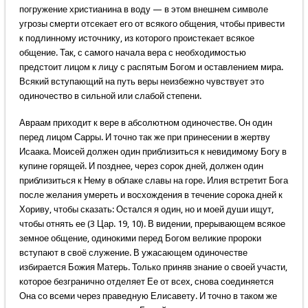
погружение христианина в воду — в этом внешнем символе
угрозы смерти отсекает его от всякого общения, чтобы привести
к подлинному источнику, из которого проистекает всякое
общение. Так, с самого начала вера с необходимостью
предстоит лицом к лицу с распятым Богом и оставлением мира.
Всякий вступающий на путь веры неизбежно чувствует это
одиночество в сильной или слабой степени.
Авраам приходит к вере в абсолютном одиночестве. Он один
перед лицом Сарры. И точно так же при принесении в жертву
Исаака. Моисей должен один приблизиться к невидимому Богу в
купине горящей. И позднее, через сорок дней, должен один
приблизиться к Нему в облаке славы на горе. Илия встретит Бога
после желания умереть и восхождения в течение сорока дней к
Хориву, чтобы сказать: Остался я один, но и моей души ищут,
чтобы отнять ее (3 Цар. 19, 10). В видении, прерывающем всякое
земное общение, одинокими перед Богом великие пророки
вступают в своё служение. В ужасающем одиночестве
избирается Божия Матерь. Только приняв знание о своей участи,
которое безгранично отделяет Ее от всех, снова соединяется
Она со всеми через праведную Елисавету. И точно в таком же