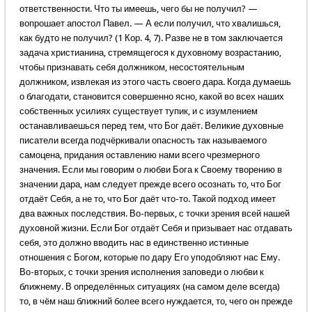
ответственности. Что ты имеешь, чего бы не получил? —
вопрошает апостол Павел. — А если получил, что хвалишься,
как будто не получил? (1 Кор. 4, 7). Разве не в том заключается
задача христианина, стремящегося к духовному возрастанию,
чтобы признавать себя должником, несостоятельным
должником, извлекая из этого часть своего дара. Когда думаешь
о благодати, становится совершенно ясно, какой во всех наших
собственных усилиях существует тупик, и с изумлением
останавливаешься перед тем, что Бог даёт. Великие духовные
писатели всегда подчёркивали опасность так называемого
самоцена, придания оставлению нами всего чрезмерного
значения. Если мы говорим о любви Бога к Своему творению в
значении дара, нам следует прежде всего осознать то, что Бог
отдаёт Себя, а не то, что Бог даёт что-то. Такой подход имеет
два важных последствия. Во-первых, с точки зрения всей нашей
духовной жизни. Если Бог отдаёт Себя и призывает нас отдавать
себя, это должно вводить нас в единственно истинные
отношения с Богом, которые по дару Его уподобляют нас Ему.
Во-вторых, с точки зрения исполнения заповеди о любви к
ближнему. В определённых ситуациях (на самом деле всегда)
то, в чём наш ближний более всего нуждается, то, чего он прежде