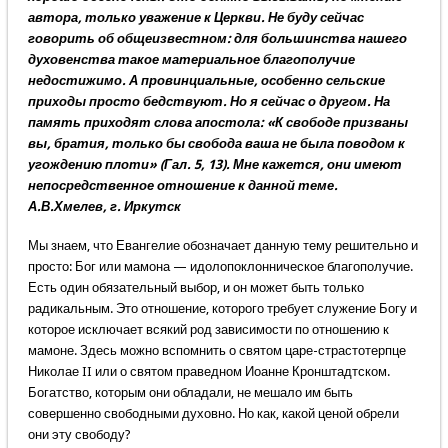
автора, только уважение к Церкви. Не буду сейчас
говорить об общеизвестном: для большинства нашего
духовенства такое материальное благополучие
недостижимо. А провинциальные, особенно сельские
приходы просто бедствуют. Но я сейчас о другом. На
память приходят слова апостола: «К свободе призваны
вы, братия, только бы свобода ваша не была поводом к
угождению плоти» (Гал. 5, 13). Мне кажется, они имеют
непосредственное отношение к данной теме.
А.В.Хмелев, г. Иркутск
Мы знаем, что Евангелие обозначает данную тему решительно и
просто: Бог или мамона — идолопоклонническое благополучие.
Есть один обязательный выбор, и он может быть только
радикальным. Это отношение, которого требует служение Богу и
которое исключает всякий род зависимости по отношению к
мамоне. Здесь можно вспомнить о святом царе-страстотерпце
Николае II или о святом праведном Иоанне Кронштадтском.
Богатство, которым они обладали, не мешало им быть
совершенно свободными духовно. Но как, какой ценой обрели
они эту свободу?