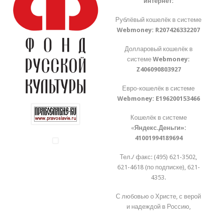
интернет:
Рублёвый кошелёк в системе
Webmoney:
R207426332207
Долларовый кошелёк в
системе
Webmoney:
Z406090803927
Евро-кошелёк в системе
Webmoney:
E196200153466
Кошелёк в системе
«
Яндекс.Деньги»:
41001994189694
Тел./ факс: (495) 621-3502,
621-4618 (по подписке), 621-
4353.
С любовью о Христе, с верой
и надеждой в Россию,