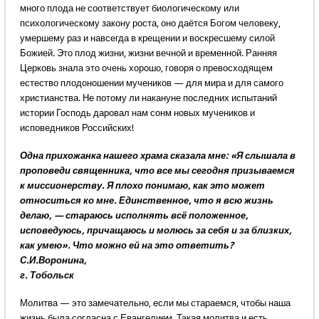
много плода не соответствует биологическому или
психологическому закону роста, оно даётся Богом человеку,
умершему раз и навсегда в крещении и воскресшему силой
Божией. Это плод жизни, жизни вечной и временной. Ранняя
Церковь знала это очень хорошо, говоря о превосходящем
естество плодоношении мучеников — для мира и для самого
христианства. Не потому ли накануне последних испытаний
истории Господь даровал нам сонм новых мучеников и
исповедников Российских!
Одна прихожанка нашего храма сказала мне: «Я слышала в
проповеди священника, что все мы сегодня призываемся
к миссионерству. Я плохо понимаю, как это может
относиться ко мне. Единственное, что я всю жизнь
делаю, — стараюсь исполнять всё положенное,
исповедуюсь, причащаюсь и молюсь за себя и за близких,
как умею». Что можно ей на это ответить?
С.И.Воронина,
г. Тобольск
Молитва — это замечательно, если мы стараемся, чтобы наша
жизнь была согласна с Евангелием. Такая молитва и есть