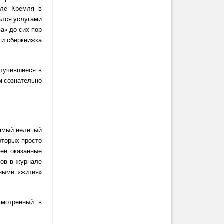
але Кремля в
ался услугами
а» до сих пор
 и сберкнижка
олучившееся в
м сознательно
самый нелепый
оторых просто
нее оказанные
ров в журнале
ными «жития»
смотренный в