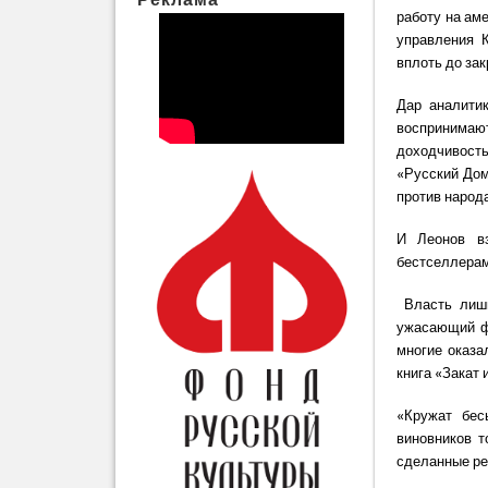
работу на аме
управления К
вплоть до за
Дар аналити
воспринимаю
доходчивость
«Русский Дом
против народа
И Леонов вз
бестселлерам
Власть лиши
ужасающий фа
многие оказа
книга «Закат
«Кружат бес
виновников т
сделанные р