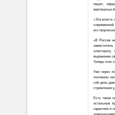
пишет, обра
вертикалью б
«Эта власть 
современной 
его творчески
«В России не
заместитель
электорату,
выражение св
Теперь этих 
Уже через по
положено нач
сей день даж
стремление у
Есть такая н
остальные б
гарантиях и 
домочадцами