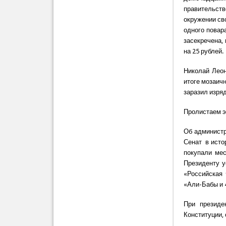
правительст
окружении св
одного повар
засекречена,
на 25 рублей.
Николай Леон
итоге мозаич
заразил изря
Пролистаем э
Об администр
Сенат в исто
покупали мес
Президенту у
«Российская
«Али-Бабы и 
При президе
Конституции,