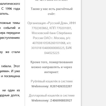
Аналитического
. С 1996 года
Также у нас есть расчётный
атель.
счёт:
сложные темы
Организация «Русский Дом», ИНН
их событий и
7702365862, КПП 770201001,
фира передачи
Московский банк Сбербанка
преступлениях
России ОАО г. Москва, р/с
40703810538260101068, к/с
30101810400000000225, БИК
азу же стали
044525225
Кроме того, пожертвования
гибели. Этот
можно направлять и через
циями». И уже
интернет:
й и посвящена
Рублёвый кошелёк в системе
Webmoney:
R207426332207
л ни один из
ардные долги,
Долларовый кошелёк в системе
Webmoney:
Z406090803927