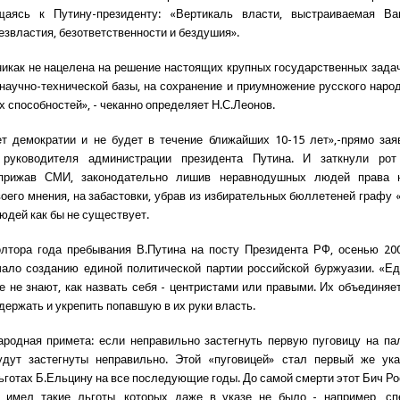
щаясь к Путину-президенту: «Вертикаль власти, выстраиваемая Ва
езвластия, безответственности и бездушия».
никак не нацелена на решение настоящих крупных государственных задач
научно-технической базы, на сохранение и приумножение русского наро
х способностей», - чеканно определяет Н.С.Леонов.
т демократии и не будет в течение ближайших 10-15 лет»,-прямо зая
 руководителя администрации президента Путина. И заткнули рот
 прижав СМИ, законодательно лишив неравнодушных людей права 
оего мнения, на забастовки, убрав из избирательных бюллетеней графу «
людей как бы не существует.
лтора года пребывания В.Путина на посту Президента РФ, осенью 20
ало созданию единой политической партии российской буржуазии. «Е
е не знают, как назвать себя - центристами или правыми. Их объединяет
держать и укрепить попавшую в их руки власть.
ародная примета: если неправильно застегнуть первую пуговицу на пал
удут застегнуты неправильно. Этой «пуговицей» стал первый же ука
льготах Б.Ельцину на все последующие годы. До самой смерти этот Бич Ро
 имел такие льготы, которых даже в указе не было - например, сп