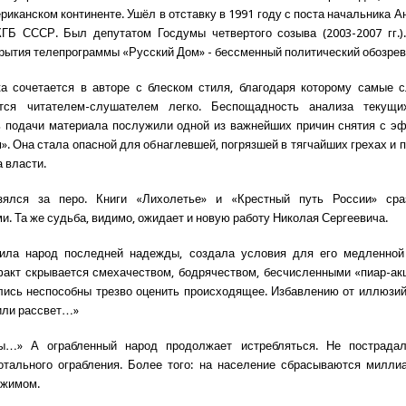
риканском континенте. Ушёл в отставку в 1991 году с поста начальника 
ГБ СССР. Был депутатом Госдумы четвертого созыва (2003-2007 гг.)
крытия телепрограммы «Русский Дом» - бессменный политический обозрев
ка сочетается в авторе с блеском стиля, благодаря которому самые 
тся читателем-слушателем легко. Беспощадность анализа текущ
 подачи материала послужили одной из важнейших причин снятия с э
». Она стала опасной для обнаглевшей, погрязшей в тягчайших грехах и 
 власти.
ялся за перо. Книги «Лихолетье» и «Крестный путь России» ср
и. Та же судьба, видимо, ожидает и новую работу Николая Сергеевича.
ла народ последней надежды, создала условия для его медленной 
кт скрывается смехачеством, бодрячеством, бесчисленными «пиар-ак
лись неспособны трезво оценить происходящее. Избавлению от иллюзи
 или рассвет…»
ы…» А ограбленный народ продолжает истребляться. Не пострада
отального ограбления. Более того: на население сбрасываются милли
ежимом.