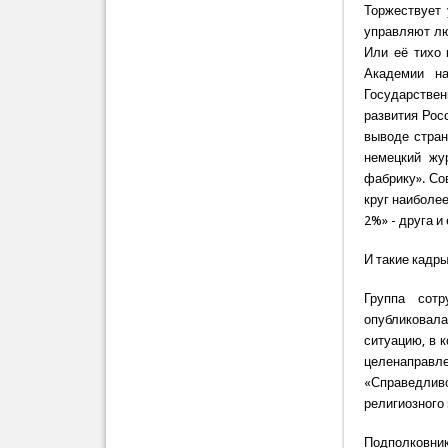
Торжествует 
управляют лю
Или её тихо 
Академии н
Государствен
развития Рос
выводе стран
немецкий жу
фабрику». Со
круг наиболе
2%» - друга 
И такие кадр
Группа сот
опубликовала 
ситуацию, в 
целенаправл
«Справедливо
религиозного
Подполковник