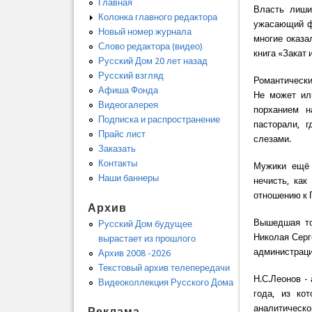
Главная
Власть лиши
Колонка главного редактора
ужасающий фа
Новый номер журнала
многие оказа
Слово редактора (видео)
книга «Закат
Русский Дом 20 лет назад
Русский взгляд
Романтически
Афиша Фонда
Не может ил
Видеогалерея
порханием н
Подписка и распространение
пасторали, г
Прайс лист
слезами.
Заказать
Контакты
Мужики ещё 
Наши баннеры
нечисть, как
отношению к 
Архив
Вышедшая то
Русский Дом будущее
Николая Серг
вырастает из прошлого
администрации
Архив 2008 -2026
Текстовый архив телепередачи
Н.С.Леонов -
Видеоколлекция Русского Дома
года, из ко
аналитическо
Реклама