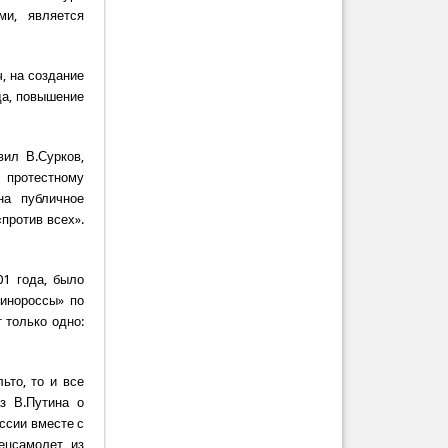
ми, является
, на создание
да, повышение
вил В.Сурков,
 протестному
на публичное
против всех».
01 года, было
динороссы» по
 только одно:
ьто, то и все
з В.Путина о
ссии вместе с
ецсамолет из