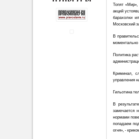
Топят «Мир»,
акций устояв
барахолки ил
Московский з
В правительс
моментально 
Политика раст
администраци
Криминал, с
управления н
Гильотина те
В результат
замечается 
нормами пове
попадаем под
огня», - крик