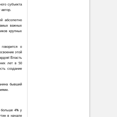
ного субъекта
 автор.
ей абсолютно
самых важных
ников крупных
 говорится о
освоение этой
ардов! Власть
дних лет в 50
сть создание
данина бывший
иями.
е больше 4% у
утин в начале