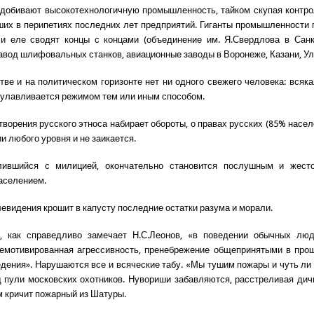
 добивают высокотехнологичную промышленность, тайком скупая контр
ших в перипетиях последних лет предприятий. Гиганты промышленности
и еле сводят концы с концами (объединение им. Я.Свердлова в Санк
авод шлифовальных станков, авиационные заводы в Воронеже, Казани, Ул
тве и на политическом горизонте нет ни одного свежего человека: всяк
улавливается режимом тем или иным способом.
ворения русского этноса набирает обороты, о правах русских (85% насел
и любого уровня и не заикается.
лившийся с милицией, окончательно становится послушным и жест
аселением.
левидения крошит в капусту последние остатки разума и морали.
е, как справедливо замечает Н.С.Леонов, «в поведении обычных лю
немотивированная агрессивность, пренебрежение общепринятыми в про
дения». Нарушаются все и всяческие табу. «Мы тушим пожары и чуть ли
 пули московских охотников. Нувориши забавляются, расстреливая дич
ом кричит пожарный из Шатуры.