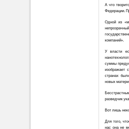
А что творит
Федерации. П
Одной из «м
непрозрачны
государствен
компаний».
У власти ес
нанотехнолог
суммы предус
изображает с
странах был
новых матери
Бесстрастным
разведчик ук
Вот лишь неко
Для того, чт
нас она не м