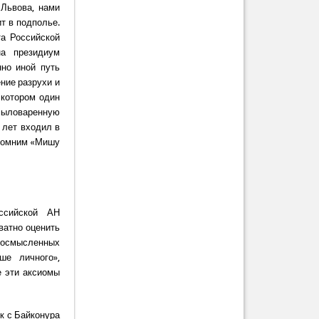
 Львова, нами
т в подполье.
та Российской
а президиум
нно иной путь
ние разрухи и
 котором один
мыловаренную
 лет входил в
спомним «Мишу
ссийской АН
кватно оценить
я осмысленных
ше личного»,
е эти аксиомы
к с Байконура