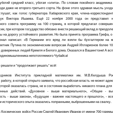
убогий средний класс, убогая «элита». По словам покойного академика
ди даже не второго-третьего сорта. На фоне этого здравая мысль уходи
глушат, как голос губернатора Хабаровского края, члена-корреспонден
аук Виктора Ишаева. Ещё 22 ноября 2000 года он представил н
ного совета программу на 100 страниц, в которой предлагал соверше
сии, при котором государство обязано внести решающий вклад в преодоле
ы на дорогу устойчивого развития. Но была принята программа Грефа, о
рнал написал: «В Германии его вряд ли взяли бы бухгалтером на 
ветник Путина по экономическим вопросам Андрей Илларионов более 10
е доверенных людей Кремля и Белого дома. Оказался в Вашингтоне! А в
и единомышленника непотопляемого Чубайса!
ы решали и "продолжают решать" всё!
рудников Института прикладной математики им. М.В.Келдыша Ро
работу, в которой открыто заявила, что российская власть не может аде
которой оказалась страна, не в состоянии выработать никакого плана дл
енных действий. «Духовное - выше материального», «Общее - вы
сть - выше закона», «Будущее - важнее настоящего и прошлого», - вс
 и исторического опыта оказались попранными, выброшенными на свалку.
 Космических войск России Сергей Иванович Иванов от имени 700 горемы