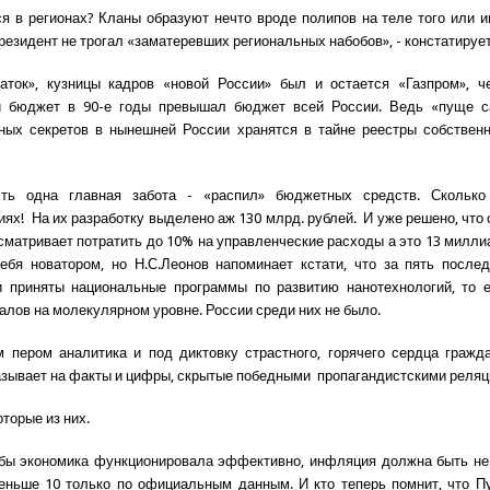
ся в регионах? Кланы образуют нечто вроде полипов на теле того или и
резидент не трогал «заматеревших региональных набобов», - констатирует
аток», кузницы кадров «новой России» был и остается «Газпром», ч
й бюджет в 90-е годы превышал бюджет всей России. Ведь «пуще 
ных секретов в нынешней России хранятся в тайне реестры собствен
ть одна главная забота - «распил» бюджетных средств. Сколько
иях! На их разработку выделено аж 130 млрд. рублей. И уже решено, что 
матривает потратить до 10% на управленческие расходы а это 13 милли
ебя новатором, но Н.С.Леонов напоминает кстати, что за пять после
и приняты национальные программы по развитию нанотехнологий, то е
алов на молекулярном уровне. России среди них не было.
 пером аналитика и под диктовку страстного, горячего сердца граж
азывает на факты и цифры, скрытые победными пропагандистскими реляц
торые из них.
обы экономика функционировала эффективно, инфляция должна быть н
еньше 10 только по официальным данным. И кто теперь помнит, что П