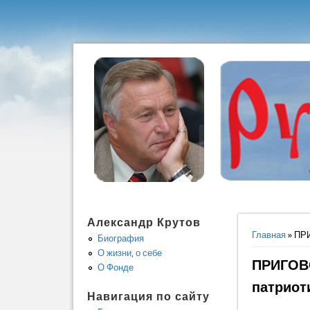
Александр Крутов
Вы здес
Главная
» ПРИ
Биография
О жизни, о себе
ПРИГОВО
О Фонде
патриот
Навигация по сайту