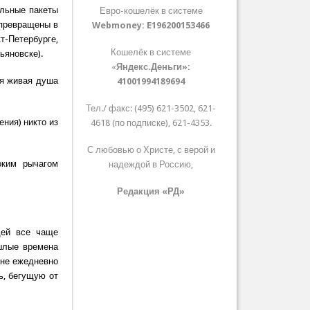
ольные пакеты
Евро-кошелёк в системе
 превращены в
Webmoney:
E196200153466
т-Петербурге,
Кошелёк в системе
ьяновске).
«
Яндекс.Деньги»:
ая живая душа
41001994189694
Тел./ факс: (495) 621-3502, 621-
ения) никто из
4618 (по подписке), 621-4353.
С любовью о Христе, с верой и
оким рычагом
надеждой в Россию,
Редакция «РД»
дей все чаще
шлые времена
 не ежедневно
ь, бегущую от