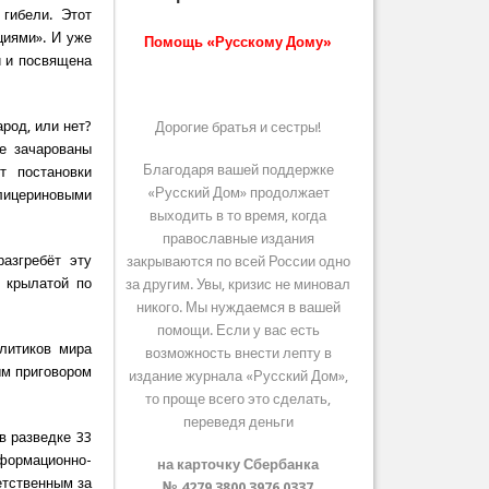
гибели. Этот
циями». И уже
Помощь «Русскому Дому»
й и посвящена
род, или нет?
Дорогие братья и сестры!
е зачарованы
Благодаря вашей поддержке
т постановки
«Русский Дом» продолжает
глицериновыми
выходить в то время, когда
православные издания
азгребёт эту
закрываются по всей России одно
я крылатой по
за другим. Увы, кризис не миновал
никого. Мы нуждаемся в вашей
помощи. Если у вас есть
литиков мира
возможность внести лепту в
ым приговором
издание журнала «Русский Дом»,
то проще всего это сделать,
переведя деньги
в разведке 33
формационно-
на карточку Сбербанка
етственным за
№ 4279 3800 3976 0337