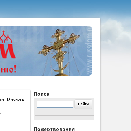
Поиск
иге Н.Леонова
,
Пожертвования