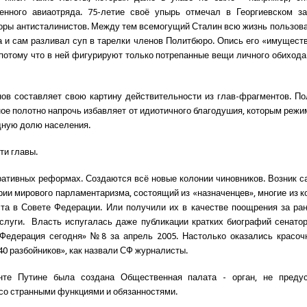
венного авиаотряда. 75-летие своё упырь отмечал в Георгиевском з
оры антисталинистов. Между тем всемогущий Сталин всю жизнь пользов
а и сам разливал суп в тарелки членов Политбюро. Опись его «имуществ
 потому что в ней фигурируют только потрепанные вещи личного обихода
ов составляет свою картину действительности из глав-фрагментов. П
ное полотно напрочь избавляет от идиотичного благодушия, которым режи
дную долю населения.
ти главы.
ативных реформах. Создаются всё новые колонии чиновников. Возник 
рии мирового парламентаризма, состоящий из «назначенцев», многие из к
та в Совете Федерации. Или получили их в качестве поощрения за ра
слуги. Власть испугалась даже публикации кратких биографий сенато
 Федерация сегодня» №8 за апрель 2005. Настолько оказались красоч
40 разбойников», как назвали СФ журналисты.
нте Путине была создана Общественная палата - орган, не преду
 со странными функциями и обязанностями.