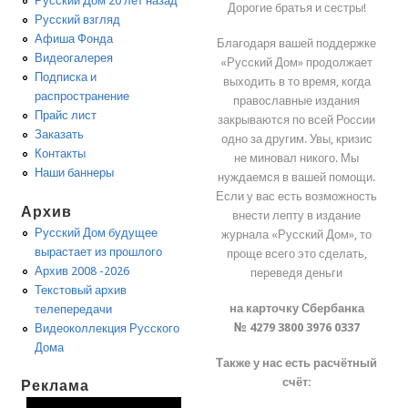
Русский Дом 20 лет назад
Дорогие братья и сестры!
Русский взгляд
Афиша Фонда
Благодаря вашей поддержке
Видеогалерея
«Русский Дом» продолжает
Подписка и
выходить в то время, когда
распространение
православные издания
Прайс лист
закрываются по всей России
Заказать
одно за другим. Увы, кризис
Контакты
не миновал никого. Мы
Наши баннеры
нуждаемся в вашей помощи.
Если у вас есть возможность
Архив
внести лепту в издание
Русский Дом будущее
журнала «Русский Дом», то
вырастает из прошлого
проще всего это сделать,
Архив 2008 -2026
переведя деньги
Текстовый архив
на карточку Сбербанка
телепередачи
№ 4279 3800 3976 0337
Видеоколлекция Русского
Дома
Также у нас есть расчётный
счёт:
Реклама