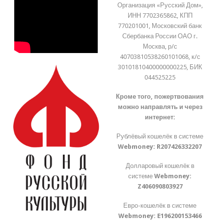
Организация «Русский Дом»,
ИНН 7702365862, КПП
770201001, Московский банк
Сбербанка России ОАО г.
Москва, р/с
40703810538260101068, к/с
30101810400000000225, БИК
044525225
Кроме того, пожертвования
можно направлять и через
интернет:
Рублёвый кошелёк в системе
Webmoney:
R207426332207
Долларовый кошелёк в
системе
Webmoney:
Z406090803927
Евро-кошелёк в системе
Webmoney:
E196200153466