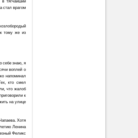
 в тягчайший
а стал врагом
козлобородый
к тому же из
о себе знаю, я
сячи воплей о
ько напоминал
Тех, кто смел
ли, что жалоб
приговорили к
 жить на улице
Чапаева. Хотя
олетию Ленина
лезный Феликс