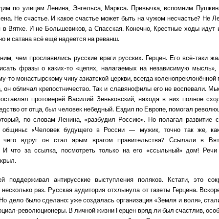
дим по улицам Ленина, Энгельса, Маркса. Привычка, вспомним Пушки
мена. Не счастье. И какое счастье может быть на чужом несчастье? Не Ле
 в Вятке. И не Большевиков, а Спасская. Конечно, Крестные ходы идут и
но и сатана всё ещё надеется на реванш.
ним, чем прославились русские враги русских. Герцен. Его всё-таки жа
исать фразы о каких-то «цепях, налагаемых на независимую мысль»,
му-то монастырскому чину азиатской церкви, всегда коленопреклонённой 
, он обличал крепостничество. Так и славянофилы его не воспевали. Мы
оставлял протоиерей Василий Зеньковский, находя в них полное сход
едство от отца, был человек небедный. Ездил по Европе, помогал революц
оторый, по словам Ленина, «разбудил Россию». Но полагал развитие 
й общины: «Человек будущего в России — мужик, точно так же, ка
С чего вдруг он стал ярым врагом правительства? Ссылали в Вя
. И что за ссылка, посмотреть только на его «ссыльный» дом! Речи 
ткрыл.
ей поддерживал антирусские выступления поляков. Кстати, это сок
 несколько раз. Русская аудитория отхлынула от газеты Герцена. Вскор
 Но дело было сделано: уже создалась организация «Земля и воля», стал
оциал-революционеры. В личной жизни Герцен вряд ли был счастлив, особе