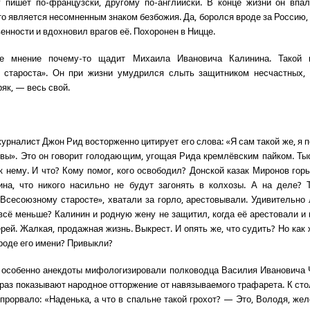
 пишет по-французски, другому по-английски. В конце жизни он впал
то является несомненным знаком безбожия. Да, боролся вроде за Россию, 
енности и вдохновил врагов её. Похоронен в Ницце.
е мнение почему-то щадит Михаила Ивановича Калинина. Такой 
 староста». Он при жизни умудрился слыть защитником несчастных, 
ряк, — весь свой.
рналист Джон Рид восторженно цитирует его слова: «Я сам такой же, я п
к вы». Это он говорит голодающим, угощая Рида кремлёвским пайком. Ты
 нему. И что? Кому помог, кого освободил? Донской казак Миронов гор
на, что никого насильно не будут загонять в колхозы. А на деле? 
Всесоюзному старосте», хватали за горло, арестовывали. Удивительно 
всё меньше? Калинин и родную жену не защитил, когда её арестовали и 
рей. Жалкая, продажная жизнь. Выкрест. И опять же, что судить? Но как
ороде его имени? Привыкли?
особенно анекдоты мифологизировали полководца Василия Ивановича 
 раз показывают народное отторжение от навязываемого трафарета. К ст
 прорвало: «Наденька, а что в спальне такой грохот? — Это, Володя, же