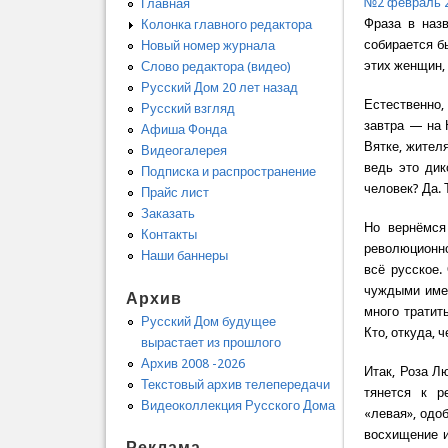
№2 февраль 
Главная
Фраза в назв
Колонка главного редактора
собирается б
Новый номер журнала
этих женщин, 
Слово редактора (видео)
Русский Дом 20 лет назад
Естественно,
Русский взгляд
завтра — на 
Афиша Фонда
Вятке, жител
Видеогалерея
ведь это дик
Подписка и распространение
человек? Да. 
Прайс лист
Заказать
Но вернёмся
Контакты
революционно
Наши баннеры
всё русское.
чуждыми имен
Архив
много тратит
Русский Дом будущее
Кто, откуда, 
вырастает из прошлого
Архив 2008 -2026
Итак, Роза Л
Текстовый архив телепередачи
тянется к р
Видеоколлекция Русского Дома
«левая», одо
восхищение и
Реклама