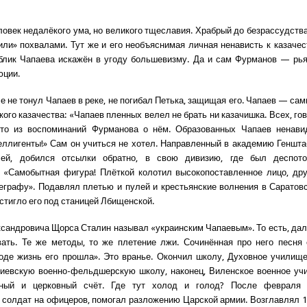
овек недалёкого ума, но великого тщеславия. Храбрый до безрассудств
или» похвалами. Тут же и его необъяснимая личная ненависть к казачес
блик Чапаева искажён в угоду большевизму. Да и сам Фурманов — рья
юции.
е не тонул Чапаев в реке, не погибал Петька, защищая его. Чапаев — са
ого казачества: «Чапаев пленных велел не брать ни казачишка. Всех, гов
Это из воспоминаний Фурманова о нём. Образованных Чапаев ненави
еллигенты!» Сам он учиться не хотел. Направленный в академию Геншта
лей, добился отсылки обратно, в свою дивизию, где был деспот
 «Самобытная фигура! Плёткой колотил высокопоставленное лицо, др
еграфу». Подавлял плетью и пулей и крестьянские волнения в Саратовс
стигло его под станицей Лбищенской.
сандровича Щорса Сталин называл «украинским Чапаевым». То есть, да
ать. Те же методы, то же плетение лжи. Сочинённая про него песня 
оде жизнь его прошла». Это вранье. Окончил школу, Духовное училищ
иевскую военно-фельдшерскую школу, наконец, Виленское военное уч
нный и церковный счёт. Где тут холод и голод? После февраля 
 солдат на офицеров, помогал разложению Царской армии. Возглавлял 1