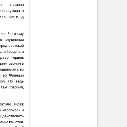
на, — «замена
нина улица, а
 по ним, и ад
лко. Чего ему
 о подчинении
пред светской
сли Герцена и
ство. Герцен,
иям, звонил в
социализма из
к во Франции
тку? Но ведь
там говорил,
ратило тираж
е «Колокол» и
и действовать
нно как отец.