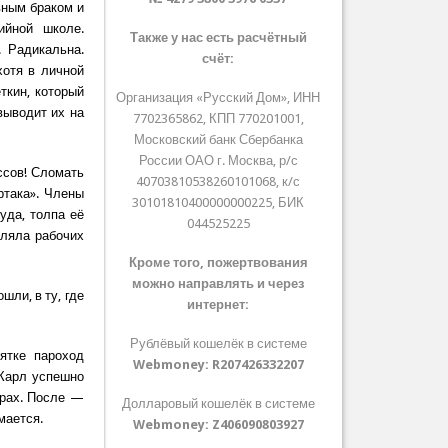
вным браком и
ийной школе.
Также у нас есть расчётный
 Радикальна.
счёт:
хотя в личной
ткин, который
Организация «Русский Дом», ИНН
выводит их на
7702365862, КПП 770201001,
Московский банк Сбербанка
России ОАО г. Москва, р/с
ссов! Сломать
40703810538260101068, к/с
ртака». Члены
30101810400000000225, БИК
уда, толпа её
044525225
вляла рабочих
Кроме того, пожертвования
можно направлять и через
шли, в ту, где
интернет:
Рублёвый кошелёк в системе
ятке пароход
Webmoney:
R207426332207
 Карл успешно
ёрах. После —
Долларовый кошелёк в системе
мается.
Webmoney:
Z406090803927