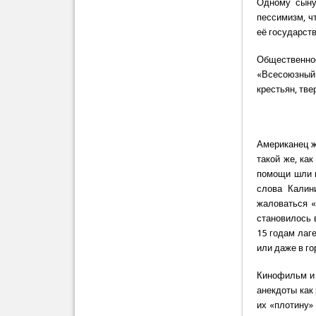
Одному сыну
пессимизм, ч
её государств
Общественно
«Всесоюзный
крестьян, тве
Американец жу
такой же, ка
помощи шли к
слова Калини
жаловаться «
становилось 
15 годам лаге
или даже в г
Кинофильм и 
анекдоты как
их «плотину»