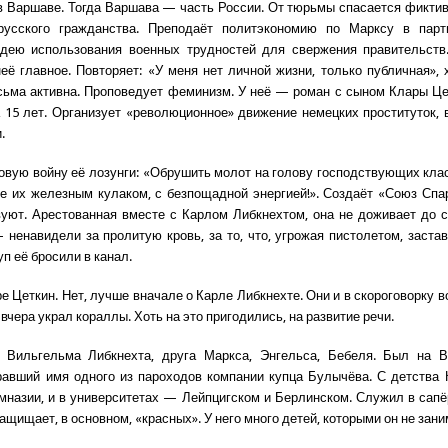
в Варшаве. Тогда Варшава — часть России. От тюрьмы спасается фикти
русского гражданства. Преподаёт политэкономию по Марксу в парт
идею использования военных трудностей для свержения правительств.
её главное. Повторяет: «У меня нет личной жизни, только публичная», 
сьма активна. Проповедует феминизм. У неё — роман с сыном Клары Це
 15 лет. Организует «революционное» движение немецких проституток, 
.
овую войну её лозунги: «Обрушить молот на голову господствующих кла
е их железным кулаком, с безпощадной энергией!». Создаёт «Союз Спа
вуют. Арестованная вместе с Карлом Либкнехтом, она не доживает до с
 ненавидели за пролитую кровь, за то, что, угрожая пистолетом, заста
уп её бросили в канал.
е Цеткин. Нет, лучше вначале о Карле Либкнехте. Они и в скороговорку во
вчера украл кораллы. Хоть на это пригодились, на развитие речи.
Вильгельма Либкнехта, друга Маркса, Энгельса, Бебеля. Был на В
равший имя одного из пароходов компании купца Булычёва. С детства
имназии, и в университетах — Лейпцигском и Берлинском. Служил в сап
ащищает, в основном, «красных». У него много детей, которыми он не зани