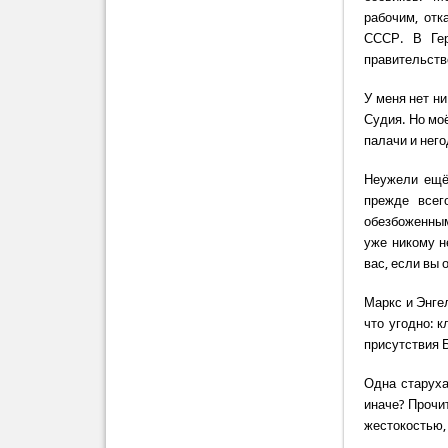
рабочим, отк
СССР. В Гер
правительств
У меня нет н
Судия. Но моё
палачи и него
Неужели ещё 
прежде всег
обезбоженным
уже никому н
вас, если вы 
Маркс и Энге
что угодно: 
присутствия 
Одна старуха 
иначе? Прочит
жестокостью, 