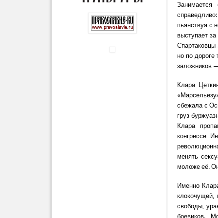
Занимается 
справедливо
пьянствуя с 
выступает за
Спартаковцы 
но по дороге
заложников —
Клара Цетки
«Марсельезу»
сбежала с Ос
груз буржуазн
Клара пропа
конгрессе И
революционн
менять секс
моложе её. О
Именно Клара
клокочущей, 
свободы, ура
боевиков. М