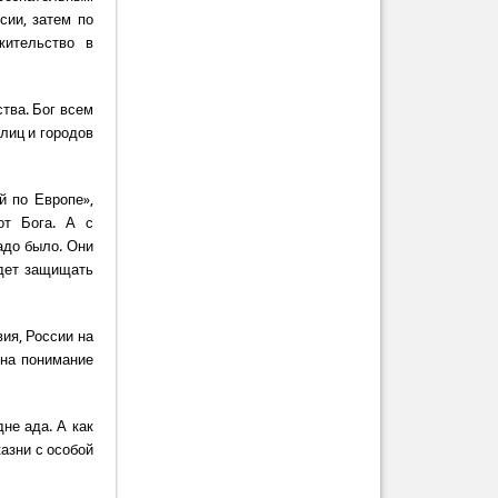
сии, затем по
жительство в
тва. Бог всем
улиц и городов
й по Европе»,
от Бога. А с
адо было. Они
удет защищать
ия, России на
 на понимание
дне ада. А как
казни с особой