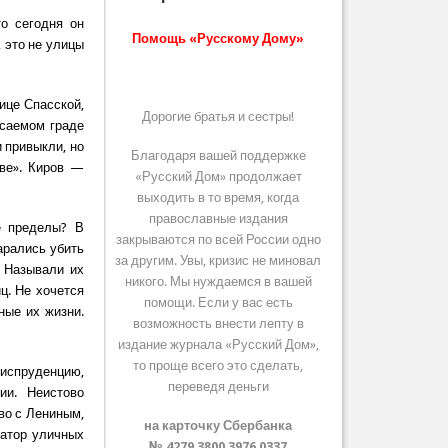
то сегодня он
Помощь «Русскому Дому»
 это не улицы
ице Спасской,
Дорогие братья и сестры!
асаемом граде
 привыкли, но
Благодаря вашей поддержке
ове». Киров —
«Русский Дом» продолжает
выходить в то время, когда
православные издания
е пределы? В
закрываются по всей России одно
арались убить
за другим. Увы, кризис не миновал
. Называли их
никого. Мы нуждаемся в вашей
ц. Не хочется
помощи. Если у вас есть
ные их жизни.
возможность внести лепту в
издание журнала «Русский Дом»,
то проще всего это сделать,
риспруденцию,
переведя деньги
ии. Неистово
во с Лениным,
на карточку Сбербанка
затор уличных
№ 4279 3800 3976 0337