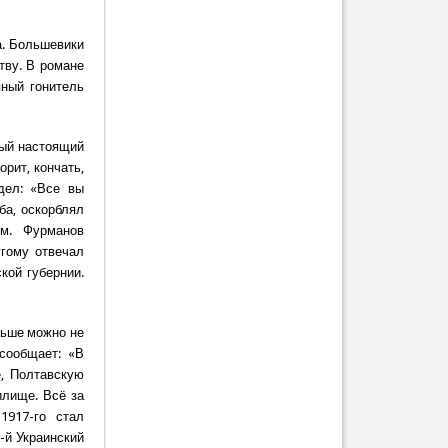
а. Большевики
тву. В романе
ный гонитель
мый настоящий
орит, кончать,
дел: «Все вы
ба, оскорблял
ом. Фурманов
угому отвечал
кой губернии.
льше можно не
сообщает: «В
е, Полтавскую
илище. Всё за
1917-го стал
-й Украинский