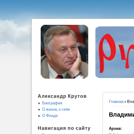
Александр Крутов
Вы здес
Главная
» Вла
Биография
О жизни, о себе
Владими
О Фонде
Навигация по сайту
Архив: