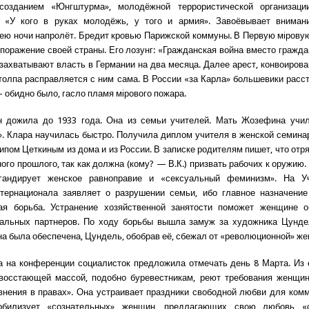
созданием «Юнгштурма», молодёжной террористической организации
: «У кого в руках молодёжь, у того и армия». Завоёвывает вниман
нею ночи напролёт. Бредит кровью Парижской коммуны. В Первую мiровую,
 поражение своей страны. Его лозунг: «Гражданская война вместо граждан
захватывают власть в Германии на два месяца. Далее арест, конвоирова
 толпа расправляется с ним сама. В России «за Карла» большевики расс
 обидно было, гасло пламя мiрового пожара.
н дожила до 1933 года. Она из семьи учителей. Мать Жозефина учил
. Клара научилась быстро. Получила диплом учителя в женской семинар
ипом Цеткиным из дома и из России. В записке родителям пишет, что отря
ого прошлого, так как должна (кому? — В.К.) призвать рабочих к оружию
гандирует женское равноправие и «сексуальный феминизм». На У
нтернационала заявляет о разрушении семьи, ибо главное назначен
ая борьба. Устранение хозяйственной занятости поможет женщине о
уальных партнеров. По ходу борьбы вышла замуж за художника Цундел
на была обеспечена, Цундель, обобрав её, сбежал от «революционной» же
 на конференции социалисток предложила отмечать день 8 Марта. Из 
восстающей массой, подобно буревестникам, реют требования женщин:
внения в правах». Она устраивает праздники свободной любви для ком
обилизует «сознательных» женщин, предлагающих свою любовь «