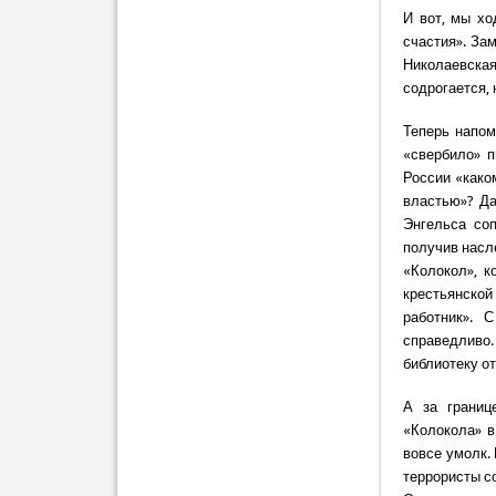
И вот, мы хо
счастия». За
Николаевская
содрогается, 
Теперь напом
«свербило» п
России «како
властью»? Да
Энгельса соп
получив насл
«Колокол», к
крестьянско
работник». 
справедливо
библиотеку о
А за границ
«Колокола» в
вовсе умолк.
террористы с