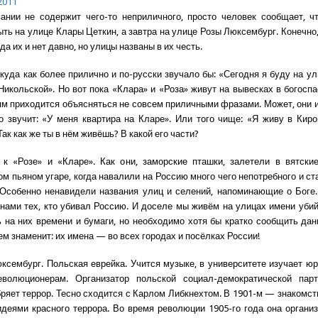
2011
ании не содержит чего-то неприличного, просто человек сообщает, ч
ыть на улице Клары Цеткин, а завтра на улице Розы Люксембург. Конечно,
да их и нет давно, но улицы названы в их честь.
 куда как более прилично и по-русски звучало бы: «Сегодня я буду на ул
Никольской». Но вот пока «Клара» и «Роза» живут на вывесках в богосп
ям приходится объясняться не совсем приличными фразами. Может, они и
о звучит: «У меня квартира на Кларе». Или того чище: «Я живу в Кир
Так как же ты в нём живёшь? В какой его части?
 к «Розе» и «Кларе». Как они, заморские пташки, залетели в вятски
м пьяном угаре, когда навалили на Россию много чего непотребного и ст
 Особенно ненавидели названия улиц и селений, напоминающие о Боге
ами тех, кто убивал Россию. И доселе мы живём на улицах имени убий
ь на них времени и бумаги, но необходимо хотя бы кратко сообщить дан
чем знаменит: их имена — во всех городах и посёлках России!
юксембург. Польская еврейка. Учится музыке, в университете изучает ю
еволюционерам. Организатор польской социал-демократической парт
бряет террор. Тесно сходится с Карлом Либкнехтом. В 1901-м — знакомст
деями красного террора. Во время революции 1905-го года она органи