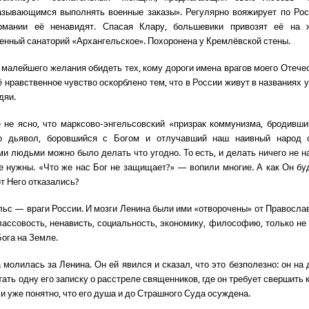
азывающимся выполнять военные заказы». Регулярно вояжирует по Рос
мании её ненавидят. Спасая Клару, большевики привозят её на 
енный санаторий «Архангельское». Похоронена у Кремлёвской стены.
и малейшего желания обидеть тех, кому дороги имена врагов моего Отечес
 нравственное чувство оскорблено тем, что в России живут в названиях 
дяи.
не ясно, что марксово-энгельсовский «призрак коммунизма, бродивши
о дьявол, боровшийся с Богом и отлучавший наш наивный народ 
и людьми можно было делать что угодно. То есть, и делать ничего не н
е нужны. «Что же нас Бог не защищает?» — вопили многие. А как Он б
от Него отказались?
льс — враги России. И мозги Ленина были ими «отворочены» от Православ
классовость, ненависть, социальность, экономику, философию, только не
Бога на Земле.
молилась за Ленина. Он ей явился и сказал, что это безполезно: он на 
ать одну его записку о расстреле священников, где он требует свершить 
и уже понятно, что его душа и до Страшного Суда осуждена.