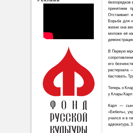
безпорядков 
принятием п
Отстаивает 
Борьба для н
жизни она ве
моложе её на
демонстрации
В Первую мiр
сопротивлени
его безчинст
растерзала —
бастовать. Тр
Теперь о Клар
у Клары Карл 
Карл — сын 
«Бебель», ук
учился и в г
адвокатура. З