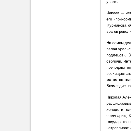
упал».
Чапаев — чел
его «прикорм
Фурманова о
врагов револ
На самом дел
палач уральск
подлецов». 
сволочи. Инт
преподавате
восхищается:
матом по тел
Возмездие на
Николая Алек
расшифровыв
холоде и гол
семинарию, К
государстве
натравливать