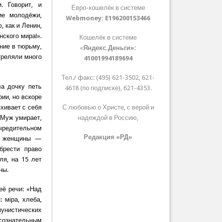
. Говорит, и
Евро-кошелёк в системе
ие молодёжи,
Webmoney:
E196200153466
 как и Ленин,
ского мира!».
Кошелёк в системе
ние в тюрьму,
«
Яндекс.Деньги»:
треляли много
41001994189694
Тел./ факс: (495) 621-3502, 621-
а дочку петь
4618 (по подписке), 621-4353.
ии, но вскоре
хивает с себя
С любовью о Христе, с верой и
. Муж умирает,
надеждой в Россию,
чредительном
Редакция «РД»
ие женщины —
брести право
я, на 15 лет
ны.
её речи: «Над
 мiра, хлеба,
мунистических
сознательным