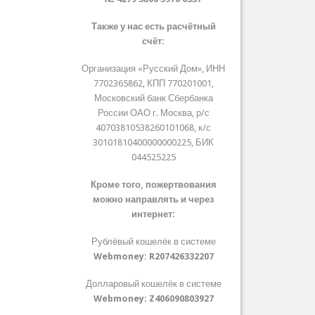
Также у нас есть расчётный
счёт:
Организация «Русский Дом», ИНН
7702365862, КПП 770201001,
Московский банк Сбербанка
России ОАО г. Москва, р/с
40703810538260101068, к/с
30101810400000000225, БИК
044525225
Кроме того, пожертвования
можно направлять и через
интернет:
Рублёвый кошелёк в системе
Webmoney:
R207426332207
Долларовый кошелёк в системе
Webmoney:
Z406090803927