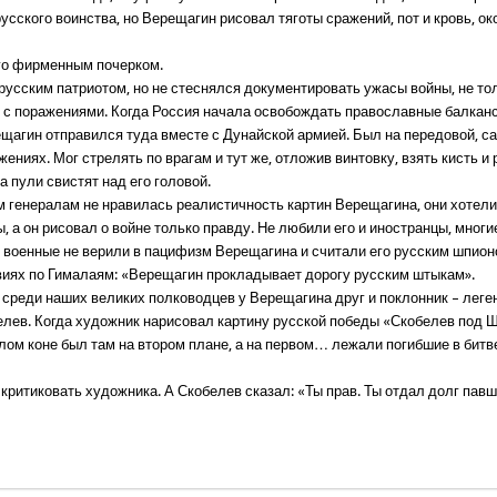
усского воинства, но Верещагин рисовал тяготы сражений, пот и кровь, о
.
его фирменным почерком.
русским патриотом, но не стеснялся документировать ужасы войны, не то
ы с поражениями. Когда Россия начала освобождать православные балкан
рещагин отправился туда вместе с Дунайской армией. Был на передовой, 
жениях. Мог стрелять по врагам и тут же, отложив винтовку, взять кисть и
а пули свистят над его головой.
 генералам не нравилась реалистичность картин Верещагина, они хотели
, а он рисовал о войне только правду. Не любили его и иностранцы, мног
 военные не верили в пацифизм Верещагина и считали его русским шпион
виях по Гималаям: «Верещагин прокладывает дорогу русским штыкам».
 среди наших великих полководцев у Верещагина друг и поклонник – лег
елев. Когда художник нарисовал картину русской победы «Скобелев под Ш
елом коне был там на втором плане, а на первом… лежали погибшие в битв
критиковать художника. А Скобелев сказал: «Ты прав. Ты отдал долг павш