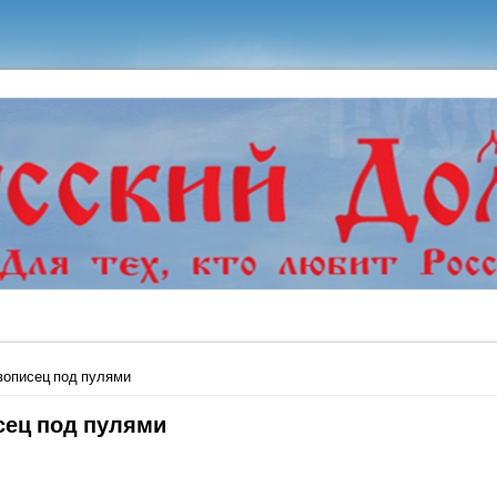
ь
вописец под пулями
ец под пулями