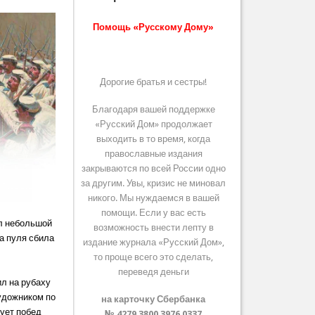
Помощь «Русскому Дому»
Дорогие братья и сестры!
Благодаря вашей поддержке
«Русский Дом» продолжает
выходить в то время, когда
православные издания
закрываются по всей России одно
за другим. Увы, кризис не миновал
никого. Мы нуждаемся в вашей
помощи. Если у вас есть
ял небольшой
возможность внести лепту в
на пуля сбила
издание журнала «Русский Дом»,
то проще всего это сделать,
переведя деньги
ил на рубаху
художником по
на карточку Сбербанка
сует побед
№ 4279 3800 3976 0337