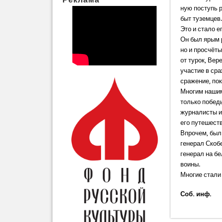
ную поступь р
быт туземцев
Это и стало 
Он был ярым 
но и просчёт
от турок, Ве
участие в сра
сражение, пок
Многим нашим
только победы
журналисты и
его путешест
Впрочем, был
генерал Скоб
генерал на б
воины.
Многие стали 
Соб. инф.