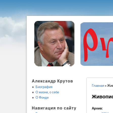
Александр Крутов
Вы здес
Главная
» Жи
Биография
О жизни, о себе
Живопис
О Фонде
Навигация по сайту
Архив: