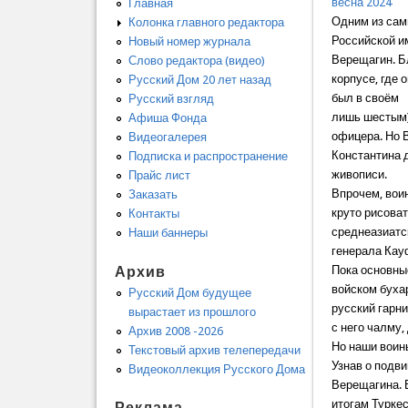
весна 2024
Главная
Одним из сам
Колонка главного редактора
Российской и
Новый номер журнала
Верещагин. Б
Слово редактора (видео)
корпусе, где 
Русский Дом 20 лет назад
был в своём
Русский взгляд
лишь шестым)
Афиша Фонда
офицера. Но 
Видеогалерея
Константина 
Подписка и распространение
живописи.
Прайс лист
Впрочем, вои
Заказать
круто рисова
Контакты
среднеазиатс
Наши баннеры
генерала Кау
Архив
Пока основны
войском буха
Русский Дом будущее
русский гарни
вырастает из прошлого
с него чалму,
Архив 2008 -2026
Но наши воин
Текстовый архив телепередачи
Узнав о подви
Видеоколлекция Русского Дома
Верещагина. 
итогам Туркес
Реклама