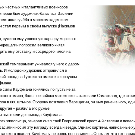
ых честных и талантливых военкоров
мперии был художник-баталист Василий
лестящая учёба в морском кадетском
он стал первым в своём выпуске (Нахимов
, сулила ему успешную карьеру морского
Верещагин попросил великого князя
дать ему отставку и сосредоточился на
нский темперамент уживался у него с даром
ть. И молодой художник отправился в
кий поход на Туркестан вместе с корпусом
фмана.
е силы Кауфмана гонялись по пустыне за
рского эмира, большое войско мятежников атаковали Самарканд, где сто
зон в 660 штыков. Оборону возглавил Верещагин, он был ранен в ногу, од
 другая – разбила его ружьё.
ы выстояли до прихода Кауфмана.
гах живописца, генерал снял свой Георгиевский крест 4-й степени и повес
Василий носил эту награду всегда и везде. Однако картины, написанные 
танского похода, Кауфману не очень понравились. Он ждал, что тот нари