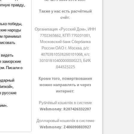
копную правду,
Также у нас есть расчётный
счёт:
лько победы,
Организация «Русский Дом», ИНН
ские народы
7702365862, КПП 770201001,
сам принимал
Московский банк Сбербанка
 рисовать
России ОАО г. Москва, р/с
40703810538260101068, к/с
 видеть
30101810400000000225, БИК
ие заморские
044525225
ом. Писали о
Кроме того, пожертвования
ендарный
можно направлять и через
ипкой»,
интернет:
е русские
Рублёвый кошелёк в системе
им».
Webmoney:
R207426332207
Долларовый кошелёк в системе
Webmoney:
Z406090803927