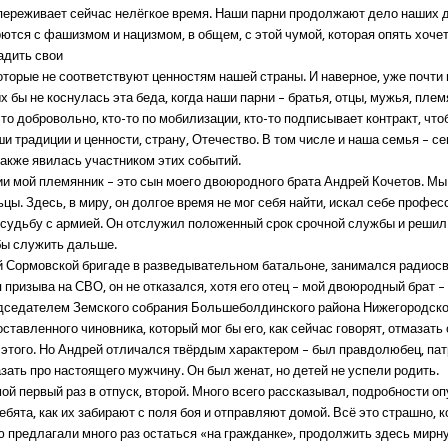
переживает сейчас нелёгкое время. Наши парни продолжают дело наших 
ются с фашизмом и нацизмом, в общем, с этой чумой, которая опять хоче
адить свои
оторые не соответствуют ценностям нашей страны. И наверное, уже почти
х бы не коснулась эта беда, когда наши парни – братья, отцы, мужья, плем
-то добровольно, кто-то по мобилизации, кто-то подписывает контракт, что
 традиции и ценности, страну, Отечество. В том числе и наша семья – с
также явилась участником этих событий.
и мой племянник – это сын моего двоюродного брата Андрей Кочетов. Мы с
ы. Здесь, в миру, он долгое время не мог себя найти, искал себе профе
 судьбу с армией. Он отслужил положенный срок срочной службы и решил
обы служить дальше.
й Сормовской бригаде в разведывательном батальоне, занимался радиосв
призыва на СВО, он не отказался, хотя его отец – мой двоюродный брат –
дседателем Земского собрания Большеболдинского района Нижегородской
ставленного чиновника, который мог бы его, как сейчас говорят, отмазать
 этого. Но Андрей отличался твёрдым характером – был правдолюбец, патр
зать про настоящего мужчину. Он был женат, но детей не успели родить.
й первый раз в отпуск, второй. Много всего рассказывал, подробности оп
ебята, как их забирают с поля боя и отправляют домой. Всё это страшно, к
ю предлагали много раз остаться «на гражданке», продолжить здесь мирн