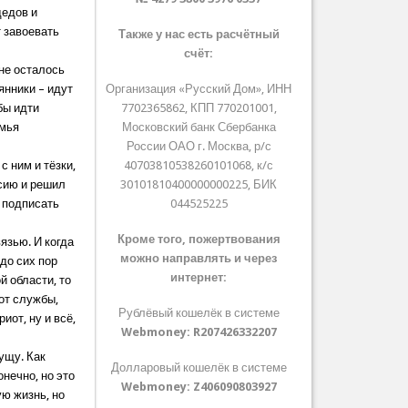
дедов и
т завоевать
Также у нас есть расчётный
счёт:
 не осталось
янники – идут
Организация «Русский Дом», ИНН
бы идти
7702365862, КПП 770201001,
емья
Московский банк Сбербанка
России ОАО г. Москва, р/с
 ним и тёзки,
40703810538260101068, к/с
ссию и решил
30101810400000000225, БИК
 подписать
044525225
Кроме того, пожертвования
язью. И когда
можно направлять и через
 до сих пор
интернет:
 области, то
 от службы,
Рублёвый кошелёк в системе
иот, ну и всё,
Webmoney:
R207426332207
ущу. Как
Долларовый кошелёк в системе
онечно, но это
Webmoney:
Z406090803927
ую жизнь, но