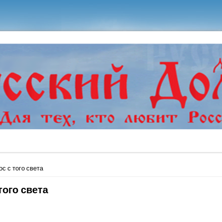
ь
ос с того света
того света