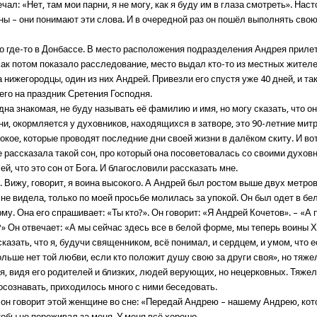
ечал: «Нет, там мои парни, я не могу, как я буду им в глаза смотреть». Нас
ны – они понимают эти слова. И в очередной раз он пошёл выполнять сво
о где-то в Донбассе. В место расположения подразделения Андрея приле
Как потом показало расследование, место выдал кто-то из местных жителе
а нижегородцы, один из них Андрей. Привезли его спустя уже 40 дней, и та
его на праздник Сретения Господня.
дна знакомая, не буду называть её фамилию и имя, но могу сказать, что о
ни, окормляется у духовников, находящихся в затворе, это 90-летние мит
окое, которые проводят последние дни своей жизни в далёком скиту. И во
е рассказала такой сон, про который она посоветовалась со своими духов
 ей, что это сон от Бога. И благословили рассказать мне.
. Вижу, говорит, я воина высокого. А Андрей был ростом выше двух метров
 не видела, только по моей просьбе молилась за упокой. Он был одет в 
у. Она его спрашивает: «Ты кто?». Он говорит: «Я Андрей Кочетов». – «А 
» Он отвечает: «А мы сейчас здесь все в белой форме, мы теперь воины 
казать, что я, будучи священником, всё понимал, и сердцем, и умом, что 
ольше нет той любви, если кто положит душу свою за други своя», но тяж
я, видя его родителей и близких, людей верующих, но нецерковных. Тяже
осознавать, приходилось много с ними беседовать.
 он говорит этой женщине во сне: «Передай Андрею – нашему Андрею, ко
обы не переживал за меня. У меня всё хорошо.