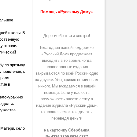
Помощь «Русскому Дому»
Большое
дней школы. В
Дорогие братья и сестры!
арственную
ду окончил
Благодаря вашей поддержке
гический
«Русский Дом» продолжает
выходить в то время, когда
бу по призыву
православные издания
управления, с
закрываются по всей России одно
враля
за другим. Увы, кризис не миновал
стие в
никого. Мы нуждаемся в вашей
помощи. Если у вас есть
 Белокуракино
возможность внести лепту в
о долга.
издание журнала «Русский Дом»,
Мужества
то проще всего это сделать,
переведя деньги
 Матери, село
на карточку Сбербанка
№ 4279 3800 3976 0337