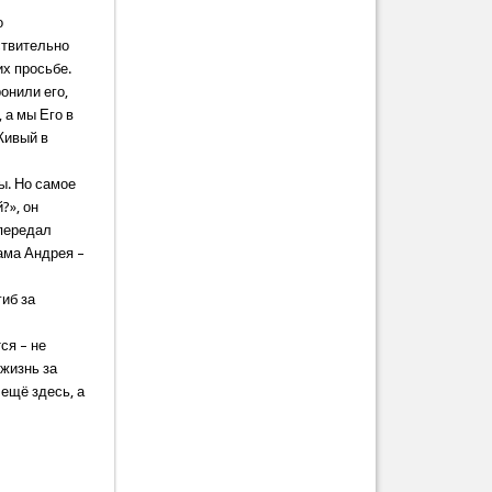
о
йствительно
их просьбе.
ронили его,
 а мы Его в
Живый в
ы. Но самое
?», он
 передал
ама Андрея –
гиб за
ся – не
 жизнь за
 ещё здесь, а