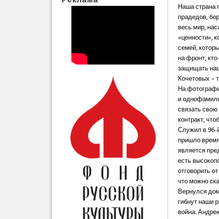
Наша страна 
прадедов, бор
весь мир, нас
«ценности», к
семей, которы
на фронт, кто
защищать наши
Кочетовых – 
На фотографи
и однофамильц
связать свою
контракт, чт
Служил в 96-
пришло время 
является пре
есть высокопо
отговорить от
что можно ска
Вернулся домо
гибнут наши р
война. Андре