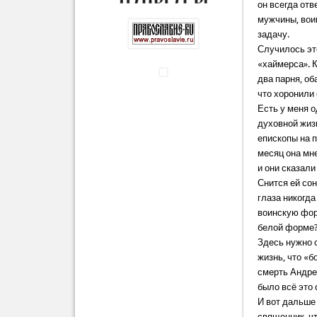
он всегда отв
мужчины, вои
задачу.
Случилось эт
«хаймерса». 
два парня, об
что хоронили 
Есть у меня о
духовной жиз
епископы на п
месяц она мн
и они сказали
Снится ей сон
глаза никогда
воинскую форм
белой форме?
Здесь нужно с
жизнь, что «б
смерть Андре
было всё это 
И вот дальше
священник, чт