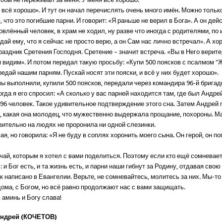
с всё хорошо». И тут он начал перечислять очень много имён. Можно тольк
 что это погибшие парни. И говорит: «Я раньше не верил в Бога». А он де
влённый человек, в храм не ходил, ну разве что иногда с родителями, по 
едай ему, что я сейчас не просто верю, а он Сам нас лично встречал». А хо
раздник Сретения Господня. Сретение – значит встреча. «Вы в Него верите,
и видим». И потом передал такую просьбу: «Купи 500 поясков с псалмом "
едай нашим парням. Пускай носят эти пояски, и всё у них будет хорошо».
мы выполнили, купили 500 поясков, передали через командира 96-й бригад
огда я его спросил: «А сколько у вас парней находится там, где был Андрей
496 человек. Такое удивительное подтверждение этого сна. Затем Андрей
, какая она молодец, что мужественно выдержала прощание, похороны. М
вительно на людях не проронила ни одной слезинки.
я, но говорила: «Я не буду в соплях хоронить моего сына. Он герой, он по
чай, которым я хотел с вами поделиться. Поэтому если кто ещё сомневает
 и Бог есть, и та жизнь есть, и парни наши гибнут за Родину, отдавая свою
ак написано в Евангелии. Верьте, не сомневайтесь, молитесь за них. Мы-то
дома, с Богом, но всё равно продолжают нас с вами защищать.
 аминь и Богу слава!
Андрей (КОЧЕТОВ)