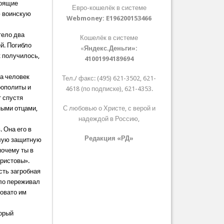
тоящие
Евро-кошелёк в системе
ю воинскую
Webmoney:
E196200153466
тело два
Кошелёк в системе
й. Погибло
«
Яндекс.Деньги»:
к получилось,
41001994189694
на человек
Тел./ факс: (495) 621-3502, 621-
рополиты и
4618 (по подписке), 621-4353.
т спустя
ными отцами,
С любовью о Христе, с верой и
надеждой в Россию,
. Она его в
Редакция «РД»
белую защитную
почему ты в
Христовы».
есть загробная
ело переживал
ловато им
торый