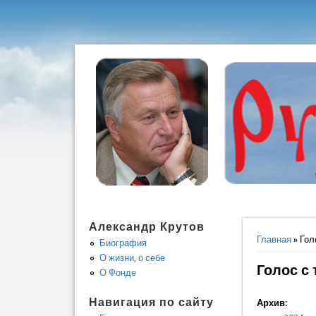
Александр Крутов
Вы здес
Главная
» Гол
Биография
О жизни, о себе
Голос с 
О Фонде
Навигация по сайту
Архив: