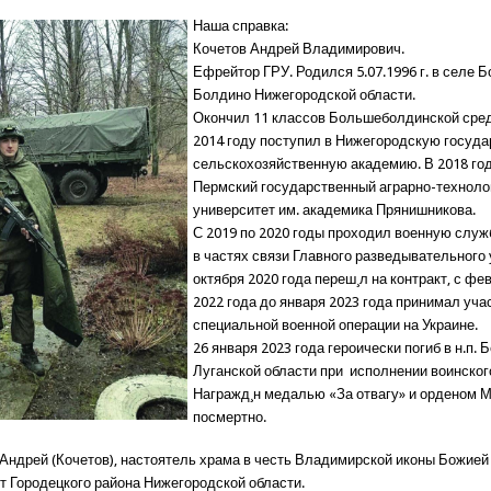
Наша справка:
Кочетов Андрей Владимирович.
Ефрейтор ГРУ. Родился 5.07.1996 г. в селе 
Болдино Нижегородской области.
Окончил 11 классов Большеболдинской сре
2014 году поступил в Нижегородскую госуд
сельскохозяйственную академию. В 2018 го
Пермский государственный аграрно-техноло
университет им. академика Прянишникова.
С 2019 по 2020 годы проходил военную служ
в частях связи Главного разведывательного 
октября 2020 года переш¸л на контракт, с фе
2022 года до января 2023 года принимал уча
специальной военной операции на Украине.
26 января 2023 года героически погиб в н.п.
Луганской области при исполнении воинског
Награжд¸н медалью «За отвагу» и орденом 
посмертно.
Андрей (Кочетов), настоятель храма в честь Владимирской иконы Божией
т Городецкого района Нижегородской области.