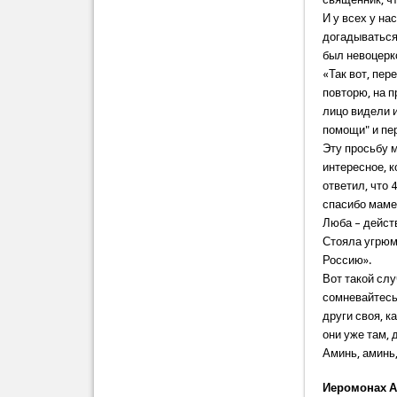
И у всех у на
догадываться,
был невоцерко
«Так вот, пер
повторю, на п
лицо видели 
помощи" и пер
Эту просьбу 
интересное, к
ответил, что 
спасибо маме
Люба – дейст
Стояла угрюма
Россию».
Вот такой слу
сомневайтесь:
други своя, к
они уже там, 
Аминь, аминь,
Иеромонах 