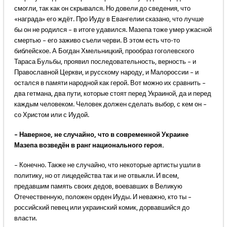
смогли, так как он скрывался. Но довели до сведения, что
«награда» его ждёт. Про Иуду в Евангелии сказано, что лучше
бы он не родился – в итоге удавился. Мазепа тоже умер ужасной
смертью – его заживо съели черви. В этом есть что-то
библейское. А Богдан Хмельницкий, прообраз гоголевского
Тараса Бульбы, проявил последовательность, верность – и
Православной Церкви, и русскому народу, и Малороссии – и
остался в памяти народной как герой. Вот можно их сравнить –
два гетмана, два пути, которые стоят перед Украиной, да и перед
каждым человеком. Человек должен сделать выбор, с кем он –
со Христом или с Иудой.
– Наверное, не случайно, что в современной Украине
Мазепа возведён в ранг национального героя.
– Конечно. Также не случайно, что некоторые артисты ушли в
политику, но от лицедейства так и не отвыкли. И всем,
предавшим память своих дедов, воевавших в Великую
Отечественную, положен орден Иуды. И неважно, кто ты –
российский певец или украинский комик, дорвавшийся до
власти.