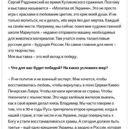
Сергий Радонежский во время Куликовского сражения. Поэтому
и выставка называется – «Молитва об Украине». Это не просто
игра с красками и любование цветом, это крик моей души. И не
только молиться, но и делать, ибо вера без дел мертва. Каждый
на своём месте. Например, мы сейчас помогаем художественной
школе Мариуполя – недавно отправили машину необходимых
для живописи материалов. Там учатся очень талантливые
русские дети – будущее России. Но самое главное для меня –
это творчество.
Моя выставка – это мой вклад в победу.
– Что для вас будет победой? На каких условиях мир?
– Я не политик и не военный эксперт. Мне хочется, чтобы
восстановилась любовь, чтобы вернулась в лоно Церкви Киево-
Печерская Лавра. Чтобы изгнали еретиков из страны. Чтобы
покончили с язычеством. Это надо калёным железом выжечь,
как в своё время делал князь Владимир. Мы часто говорим о
том, что в 90-е годы Русь претерпела второе крещение, когда в
нашей стране, в том числе и на Украине, люди повернулись к
Богу и стали восстанавливаться храмы. А сегодня должно быть
третье – ещё одно крещение Украины, а заодно и России, которая