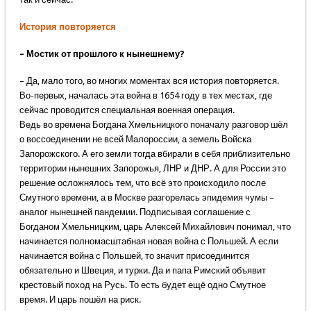
История повторяется
– Мостик от прошлого к нынешнему?
– Да, мало того, во многих моментах вся история повторяется.
Во-первых, началась эта война в 1654 году в тех местах, где
сейчас проводится специальная военная операция.
Ведь во времена Богдана Хмельницкого поначалу разговор шёл
о воссоединении не всей Малороссии, а земель Войска
Запорожского. А его земли тогда вбирали в себя приблизительно
территории нынешних Запорожья, ЛНР и ДНР. А для России это
решение осложнялось тем, что всё это происходило после
Смутного времени, а в Москве разгорелась эпидемия чумы –
аналог нынешней пандемии. Подписывая соглашение с
Богданом Хмельницким, царь Алексей Михайлович понимал, что
начинается полномасштабная новая война с Польшей. А если
начинается война с Польшей, то значит присоединится
обязательно и Швеция, и турки. Да и папа Римский объявит
крестовый поход на Русь. То есть будет ещё одно Смутное
время. И царь пошёл на риск.