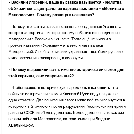
– Василий Игоревич, ваша выставка называется «Молитва
об Украине», а центральная картина выставки – «Молитва о
Малороссии». Почему разница в названиях?
– Потому что вся выставка посвящена сегодняшней Украине, а
конкретная картина – историческому событию воссоединения
Малороссии с Россией в XVII веке. Тогда ещё не было и в
проекте названия «Украина» – эта земля называлась
Малороссией. И не было никаких украинцев – все были русские –
и малороссы, и великороссы, и белорусы.
– Почему вы решили взять именно исторический сюжет для
этой картины, а не современный?
– Чтобы провести историческую параллель и напомнить, что
войны за исторические земли Киевской Руси ведутся уже не
одно столетие. Для понимания этого нужно всё-таки вернуться в
историю – в ближнюю – после разрушения Российской империи и
развала СССР, и в более дальнюю. Более дальняя – это как раз
первая война за Малороссию, которая была при Богдане
Хмельницком.