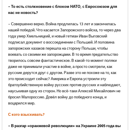
– То есть столкновение с блоком НАТО, с Евросоюзом для
нас не новость?
– Совершенно верно. Война продлилась 13 лет и закончилась
нашей победой. Что касается Запорожского войска, то через два
года умер Хмельницкий, и новый гетман Иван Выговский
подписал документ о воссоединении с Польшей. И половина
запорожских казаков перешла на сторону Польши, чтобы
воевать со своими же запорожцами. В то время предательство
творилось совсем фантастическое. В какой-то момент поляки
даже не принимали участие в войне, а просто смотрели, как
русские дерутся друг с другом. Разве это не похоже на то, как
это происходит сейчас? Америка и Европа устроили эту
братоубийственную войну русских против русских и наблюдают,
науськивая одну из сторон. Но всё-таки Алексей Михайлович не
бросил Малороссию. Довёл войну до победного конца, и
воцарился мир.
С кого взыскивать?
– В разгар «оранжевой революции» на Украине 2005 года вы