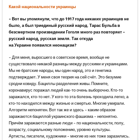
Какой национальности украинцы
– Вот вы упомянули, что до 1917 года никаких украинцев не
было, а был триединый русский народ. Тарас Бульба в
безсмертном произведении Гоголя много раз повторяет –
русский народ, русская земля. Так откуда
на Украине появился неонацизм?
– Для меня, выросшего в советское время, вообще не
существовало никакой разницы между русскими и украинцами.
Мы не братские народы, мы один народ, это и генетика
подтверждает. У меня своя теория на сей счёт. Это безумие
сродни ковиду. Бациллы разделения живы. Помните,
коронавирус поражал людей как-то очень выборочно. Кто-то
заражался, кто-то нет. У кого-то эта болезнь проходила легко, а
кто-то находился между жизнью и смертью. Многие умирали.
Алгоритм непонятен. Вот так же и здесь – каким образом
заражаются бациллой украинского фашизма – непонятно.
Причём заражаются разные люди – по национальности, полу,
возрасту, социальному положению, уровню культуры.
Артисты, писатели, художники – многие из них тоже заразились.