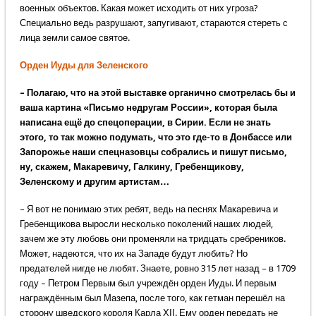
военных объектов. Какая может исходить от них угроза?
Специально ведь разрушают, запугивают, стараются стереть с
лица земли самое святое.
Орден Иуды для Зеленского
– Полагаю, что на этой выставке органично смотрелась бы и
ваша картина «Письмо недругам России», которая была
написана ещё до спецоперации, в Сирии. Если не знать
этого, то так можно подумать, что это где-то в Донбассе или
Запорожье наши спецназовцы собрались и пишут письмо,
ну, скажем, Макаревичу, Галкину, Гребенщикову,
Зеленскому и другим артистам…
– Я вот не понимаю этих ребят, ведь на песнях Макаревича и
Гребенщикова выросли несколько поколений наших людей,
зачем же эту любовь они променяли на тридцать сребреников.
Может, надеются, что их на Западе будут любить? Но
предателей нигде не любят. Знаете, ровно 315 лет назад – в 1709
году – Петром Первым был учреждён орден Иуды. И первым
награждённым был Мазепа, после того, как гетман перешёл на
сторону шведского короля Карла ХІІ. Ему орден передать не