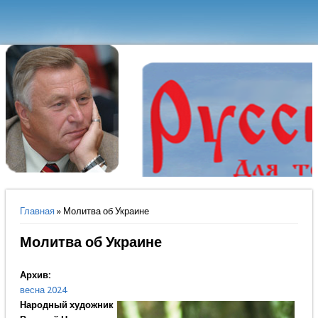
Вы здесь
Главная
» Молитва об Украине
Молитва об Украине
Архив:
весна 2024
Народный художник