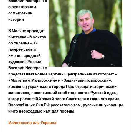
Василий Нестеренко
о религиозном
осмыслении
истории
В Москве проходит
выставка «Молитва
об Украине». В
галерее своего
имени народный
художник России
Василий Нестеренко
представляет новые картины, центральные из которых –
«Молитва о Малороссии» и «Защитники Новороссии».
Уроженец украинского города Павлограда, исторический
живописец, посвятивший своё творчество Русской идее,
автор росписей Храма Христа Спасителя и главного храма
Вооружённых Сил РФ рассказал о том, русские ли украинцы
и что необходимо нам для победы.
Малороссия или Украина