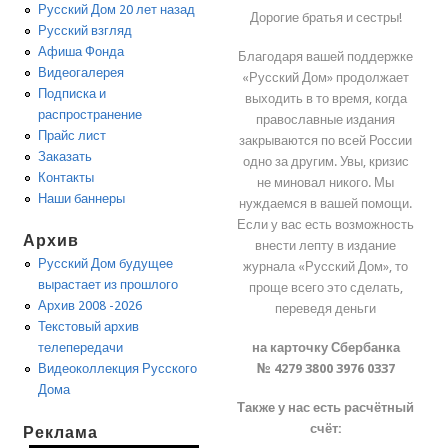
Русский Дом 20 лет назад
Дорогие братья и сестры!
Русский взгляд
Афиша Фонда
Благодаря вашей поддержке
Видеогалерея
«Русский Дом» продолжает
Подписка и
выходить в то время, когда
распространение
православные издания
Прайс лист
закрываются по всей России
Заказать
одно за другим. Увы, кризис
Контакты
не миновал никого. Мы
Наши баннеры
нуждаемся в вашей помощи.
Если у вас есть возможность
Архив
внести лепту в издание
Русский Дом будущее
журнала «Русский Дом», то
вырастает из прошлого
проще всего это сделать,
Архив 2008 -2026
переведя деньги
Текстовый архив
на карточку Сбербанка
телепередачи
№ 4279 3800 3976 0337
Видеоколлекция Русского
Дома
Также у нас есть расчётный
счёт:
Реклама