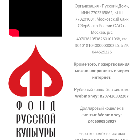
Организация «Русский Дом»,
ИНН 7702365862, КПП
770201001, Московский банк
Сбербанка России ОАО г.
Москва, р/с
40703810538260101068, к/с
30101810400000000225, БИК
044525225
Кроме того, пожертвования
можно направлять и через
интернет:
Рублёвый кошелёк в системе
Webmoney:
R207426332207
Долларовый кошелёк в
системе
Webmoney:
Z406090803927
Евро-кошелёк в системе