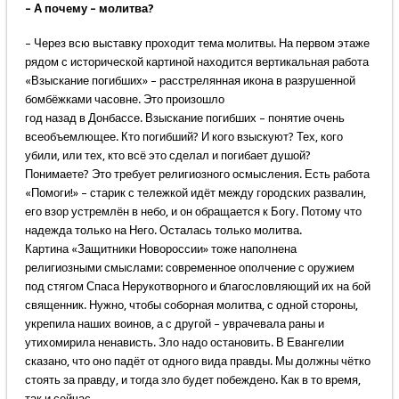
– А почему – молитва?
– Через всю выставку проходит тема молитвы. На первом этаже
рядом с исторической картиной находится вертикальная работа
«Взыскание погибших» – расстрелянная икона в разрушенной
бомбёжками часовне. Это произошло
год назад в Донбассе. Взыскание погибших – понятие очень
всеобъемлющее. Кто погибший? И кого взыскуют? Тех, кого
убили, или тех, кто всё это сделал и погибает душой?
Понимаете? Это требует религиозного осмысления. Есть работа
«Помоги!» – старик с тележкой идёт между городских развалин,
его взор устремлён в небо, и он обращается к Богу. Потому что
надежда только на Него. Осталась только молитва.
Картина «Защитники Новороссии» тоже наполнена
религиозными смыслами: современное ополчение с оружием
под стягом Спаса Нерукотворного и благословляющий их на бой
священник. Нужно, чтобы соборная молитва, с одной стороны,
укрепила наших воинов, а с другой – уврачевала раны и
утихомирила ненависть. Зло надо остановить. В Евангелии
сказано, что оно падёт от одного вида правды. Мы должны чётко
стоять за правду, и тогда зло будет побеждено. Как в то время,
так и сейчас.