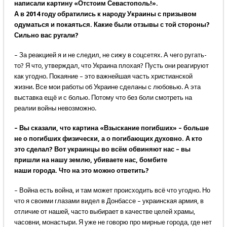
написали картину «Отстоим Севастополь!».
А в 2014 году обратились к народу Украины с призывом
одуматься и покаяться. Какие были отзывы с той стороны?
Сильно вас ругали?
– За реакцией я и не следил, не сижу в соцсетях. А чего ругать-
то? Я что, утверждал, что Украина плохая? Пусть они реагируют
как угодно. Покаяние – это важнейшая часть христианской
жизни. Все мои работы об Украине сделаны с любовью. А эта
выставка ещё и с болью. Потому что без боли смотреть на
реалии войны невозможно.
– Вы сказали, что картина «Взыскание погибших» – больше
не о погибших физически, а о погибающих духовно. А кто
это сделал? Вот украинцы во всём обвиняют нас – вы
пришли на нашу землю, убиваете нас, бомбите
наши города. Что на это можно ответить?
– Война есть война, и там может происходить всё что угодно. Но
что я своими глазами видел в Донбассе – украинская армия, в
отличие от нашей, часто выбирает в качестве целей храмы,
часовни, монастыри. Я уже не говорю про мирные города, где нет