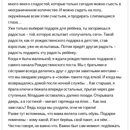
много-много сладостей, которые только сегодня можно съесть в
неограниченном количестве. И можно сидеть на полу,
окружённым всем этим счастьем, и продирать слипающиеся
глаза…
Уже только выбирая подарок для ребёнка, ты загораешься
радостью – той, которую испытает «получатель сего». Такой
радости, как от рождественского подарка в детстве, став
взрослым, уже не испытаешь. Потом придёт другая радость –
радость подарить эту радость ребёнку.
Когда я была маленькой, я ждала рождественских подарков с
самого начала Рождественского поста. Мы с братьями и
сёстрами всегда делились друг с другом заветными мечтами –
что мы ожидаем увидеть в «своём» пакете под ёлкой. И когда мы
возвращались домой после ночной службы… Как старшая, я
брала ключи и бежала впереди остальных, прыгая через две
ступеньки. Младшие оставались далеко позади. Открывала
дверь, а в гостиной – мигает гирлянда на ёлке… Как она
зажглась? Ведь когда мы уходили, огни не горели!
Разве тут вспомнишь, что мама велела снять обувь. Подарки
помечены – кому какой. И вот берёшь свой пакет, а в нём…
Честно говоря, не важно что. Важен был сам момент: подбежать