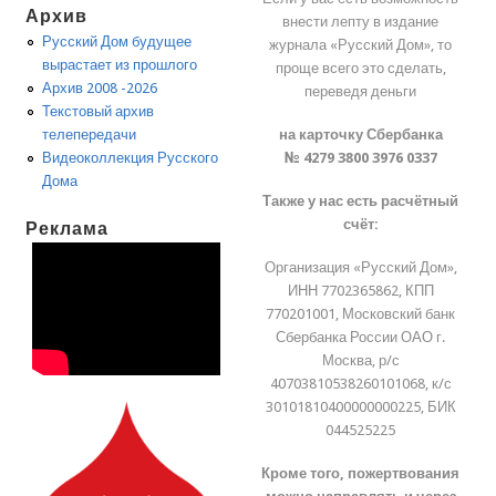
Архив
внести лепту в издание
Русский Дом будущее
журнала «Русский Дом», то
вырастает из прошлого
проще всего это сделать,
Архив 2008 -2026
переведя деньги
Текстовый архив
на карточку Сбербанка
телепередачи
№ 4279 3800 3976 0337
Видеоколлекция Русского
Дома
Также у нас есть расчётный
счёт:
Реклама
Организация «Русский Дом»,
ИНН 7702365862, КПП
770201001, Московский банк
Сбербанка России ОАО г.
Москва, р/с
40703810538260101068, к/с
30101810400000000225, БИК
044525225
Кроме того, пожертвования