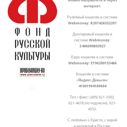
можно направлять и через
интернет:
Рублёвый кошелёк в системе
Webmoney:
R207426332207
Долларовый кошелёк в
системе
Webmoney:
Z406090803927
Евро-кошелёк в системе
Webmoney:
E196200153466
Кошелёк в системе
«
Яндекс.Деньги»:
41001994189694
Тел./ факс: (495) 621-3502,
621-4618 (по подписке), 621-
4353.
С любовью о Христе, с верой
и надеждой в Россию,