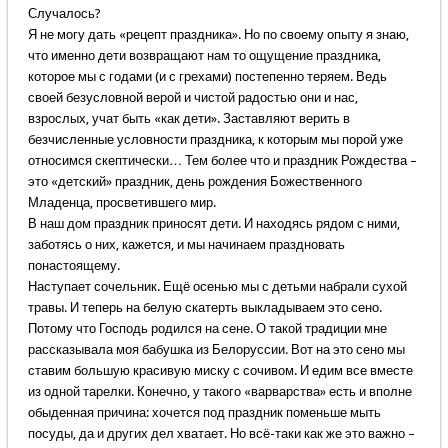
Случалось?
Я не могу дать «рецепт праздника». Но по своему опыту я знаю,
что именно дети возвращают нам то ощущение праздника,
которое мы с годами (и с грехами) постепенно теряем. Ведь
своей безусловной верой и чистой радостью они и нас,
взрослых, учат быть «как дети». Заставляют верить в
безчисленные условности праздника, к которым мы порой уже
относимся скептически… Тем более что и праздник Рождества –
это «детский» праздник, день рождения Божественного
Младенца, просветившего мир.
В наш дом праздник приносят дети. И находясь рядом с ними,
заботясь о них, кажется, и мы начинаем праздновать
понастоящему.
Наступает сочельник. Ещё осенью мы с детьми набрали сухой
травы. И теперь на белую скатерть выкладываем это сено.
Потому что Господь родился на сене. О такой традиции мне
рассказывала моя бабушка из Белоруссии. Вот на это сено мы
ставим большую красивую миску с сочивом. И едим все вместе
из одной тарелки. Конечно, у такого «варварства» есть и вполне
обыденная причина: хочется под праздник поменьше мыть
посуды, да и других дел хватает. Но всё-таки как же это важно –