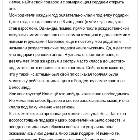
к ёлке, найти свой подарок и с замирающим сердцем открыть
его.
Мои родители каждый год обязательно клали под ёлку подарки.
Даже тогда, когда совсем не было денег (о чём я узнала, уже
став взрослой). Однажды, помню, прямо после рождественской
литургии к маме подошла незнакомая женщина и дала пакетик с
новыми игрушками. Наверное, ещё и поэтому мои родители
называли рождественские подарки «ангельскими». Да, в детстве
мне подарки приносил ангел. Я узнала о «подлоге» рано, в
девять лет. Мои же братья и сёстры часто класса до шестого-
седьмого свято верили в этого «ангела». Сейчас мне кажется,
что у такой «системы» был свой плюс: какая горячая была
молитва у ребёнка, ожидающего к Рождеству самое заветное.
Велосипед!
Или конструктор! Или ещё что-нибудь «жизненно необходимое».
Я о желаниях своих братьев и сестёр рассказывала маме, и она
клала под ёлку именно «заветное».
Вы скажете: какая профанация молитвы и чуда! Но… Часто на
дорогостоящие подарки у моих родителей не было средств, и
всегда неожиданным образом всё как-то устраивалось:
оказывались либо деньги, либо сами подарки. И именно те,
которых ждали. Господь или ангел нашей семьи посылал