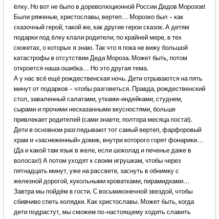
ёлку. Но вот не было в дореволюционной России Дедов Морозов!
Были ряженые, христославы, вертеп… Морозко был – как
сказочный герой, такой же, как другие герои сказок. А детям
подарки под ёлку клали родители, по крайней мере, в тех
сюжетах, о которых я знаю. Так что я пока не вижу большой
катастрофы в отсутствии Деда Мороза. Может быть, потом
откроется наша ошибка… Но это другая тема.
А у нас всё ещё рождественская ночь. Дети отрываются на пять
минут от подарков – чтобы разговеться. Правда, рождественский
стол, заваленный салатами, утками-индейками, студнем,
сырами и прочими несказанными вкусностями, больше
привлекает родителей (сами знаете, полтора месяца поста!).
Дети в основном разглядывают тот самый вертеп, фарфоровый
храм и «заснеженный» домик, внутри которого горят фонарики…
(Да и какой там язык в желе, если шоколад и печенье даже в
волосах!) А потом уходят к своим игрушкам, чтобы через
пятнадцать минут, уже на рассвете, заснуть в обнимку с
железной дорогой, кукольными кроватками, пирамидками…
Завтра мы пойдём в гости. С восьмиконечной звездой, чтобы
сбивчиво спеть колядки. Как христославы. Может быть, когда
дети подрастут, мы сможем по-настоящему ходить славить