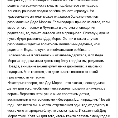
родителям возможность класть под ёлку все эти чудеса.
Конечно, рано или поздно ребёнок узнает «правду». Но
«развенчание ангела» может оказаться болезненнее, чем
разоблачение Деда Мороза. Если подарки принёс не ангел, если
вместо него – рынок в Лужниках и система оповещения
родителей, то, может, ангелов нет в принципе?.. Пожалуй, лучше
пусть будет развенчан Дед Мороз. Хотя и в таком случае
разоблачён будет не только сам волшебный дедушка, но и
родители. Ведь, по сути, они обманывали ребёнка…
В своей семье я отказалась и от ангела-дарителя, и от Деда
Мороза: подарки моим детям под ёлку кладём мы, родители.
Правда, внимание акцентируем не на дарителях, а на самих
подарках. Мне кажется, что дети ничего важного от такой
прозаичности не теряют.
Некоторые говорят, что Дед Мороз – это сказка, необходимая
детям для того, чтобы они чувствовали праздник и научились
верить. Вероятно, это нужно было советским детям,
воспитанным в материализме и безверии. Если праздник (Новый
год) – это всего лишь черта, отделяющая один год от другого, в
честь чего и нарядили ёлку, то сказка нужна. И сказочный Дед
Мороз тоже. Хотя бы для того, чтобы как-то связать смену года и