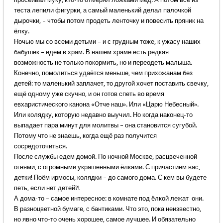
теста лепили фигурки, а самый маленький делал палочкой
дырочки, – чтобы потом продеть ленточку и повесить пряник на
ёлку.
Ночью мы со всеми детьми – и с грудным тоже, к ужасу наших
бабушек – едем в храм. В нашем храме есть редкая
возможность не только покормить, но и переодеть малыша.
Конечно, помолиться удаётся меньше, чем прихожанам без
детей: то маленький заплачет, то другой хочет поставить свечку,
ещё одному уже скучно, и он готов спеть во время
евхаристического канона «Отче наш». Или «Царю Небесный».
Или колядку, которую недавно выучил. Но когда наконец-то
выпадает пара минут для молитвы – она становится сугубой.
Потому что не знаешь, когда ещё раз получится
сосредоточиться.
После службы едем домой. По ночной Москве, расцвеченной
огнями, с огромными украшенными ёлками. С причастием вас,
детки! Поём ирмосы, колядки – до самого дома. С кем вы будете
петь, если нет детей?!
А дома-то – самое интересное: в комнате под ёлкой лежат они.
В разноцветной бумаге, с бантиками. Что это, пока неизвестно,
но явно что-то очень хорошее, самое лучшее. И обязательно