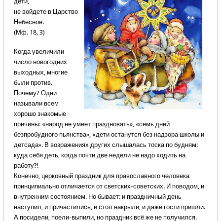
дети,
не войдете в Царство
Небесное.
(Мф. 18, 3)
Когда увеличили
число новогодних
выходных, многие
были против.
Почему? Одни
называли всем
хорошо знакомые
причины: «народ не умеет праздновать», «семь дней
безпробудного пьянства», «дети останутся без надзора школы и
детсада». В возражениях других слышалась тоска по будням:
куда себя деть, когда почти две недели не надо ходить на
работу?!
Конечно, церковный праздник для православного человека
принципиально отличается от светских-советских. И поводом, и
внутренним состоянием. Но бывает: и праздничный день
наступил, и причастились, и стол накрыли, и даже гости пришли.
А посидели, поели-выпили, но праздник всё же не получился.