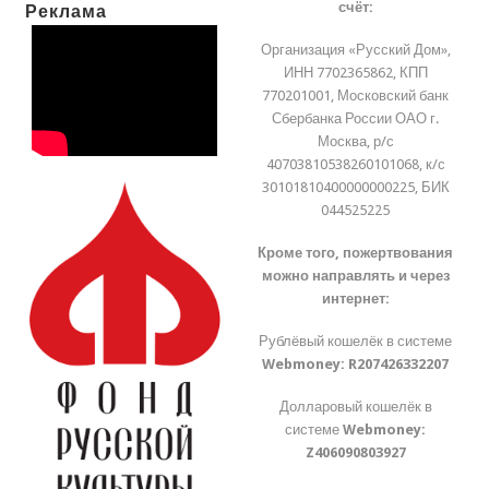
счёт:
Реклама
Организация «Русский Дом»,
ИНН 7702365862, КПП
770201001, Московский банк
Сбербанка России ОАО г.
Москва, р/с
40703810538260101068, к/с
30101810400000000225, БИК
044525225
Кроме того, пожертвования
можно направлять и через
интернет:
Рублёвый кошелёк в системе
Webmoney:
R207426332207
Долларовый кошелёк в
системе
Webmoney:
Z406090803927