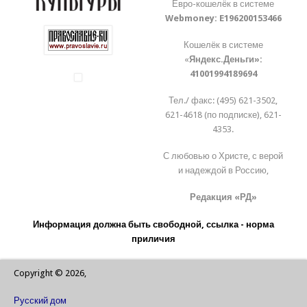
Евро-кошелёк в системе
Webmoney:
E196200153466
Кошелёк в системе
«
Яндекс.Деньги»:
41001994189694
Тел./ факс: (495) 621-3502,
621-4618 (по подписке), 621-
4353.
С любовью о Христе, с верой
и надеждой в Россию,
Редакция «РД»
Информация должна быть свободной, ссылка - норма
приличия
Copyright © 2026,
Русский дом