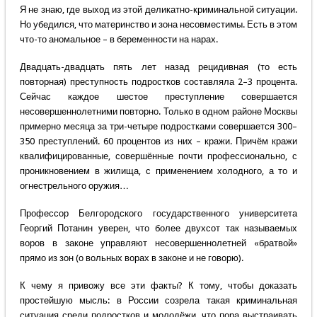
Я не знаю, где выход из этой деликатно-криминальной ситуации.
Но убедился, что материнство и зона несовместимы. Есть в этом
что-то аномальное – в беременности на нарах.
Двадцать-двадцать пять лет назад рецидивная (то есть
повторная) преступность подростков составляла 2–3 процента.
Сейчас каждое шестое преступление совершается
несовершеннолетними повторно. Только в одном районе Москвы
примерно месяца за три-четыре подростками совершается 300–
350 преступлений. 60 процентов из них – кражи. Причём кражи
квалифицированные, совершённые почти профессионально, с
проникновением в жилища, с применением холодного, а то и
огнестрельного оружия…
Профессор Белгородского государственного университета
Георгий Потанин уверен, что более двухсот так называемых
воров в законе управляют несовершеннолетней «братвой»
прямо из зон (о вольных ворах в законе и не говорю).
К чему я привожу все эти факты? К тому, чтобы доказать
простейшую мысль: в России созрела такая криминальная
ситуация среди подростков и молодёжи, что пора выстраивать