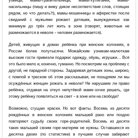
убийцы, мамы-грабительницы, мамы-хулиганки, мамы-
насильницы (пишу и вижу дикое несоответствие слов, стоящих
рядом, но что делать?!), мамы-мошенницы и аферистки после
свиданий с мужьями рожают детишек, вынужденных как
минимум до трёх лет жить в зоне (говорят, животные не
размножаются в неволе – человек размножается).
Детей, живущих в домах ребёнка при женских колониях, в
России более полутысячи. Можайским узникам-малюткам
высокие гости привезли подарки: одежду, обувь, игрушки… Всё
это было мило и, конечно, гуманно. Но посмотрим на проблему с
другой, не парадной стороны. Задаривая детишек зоны, широко,
с помпой и треском об этом рассказывая, не поощряем ли мы
осуждённых женщин рожать в неволе? Не нарушаем ли право
ребёнка, отдавая на откуп непутёвой маме-зэчке решать, где
этому ребёнку появляться на свет – в зоне или на свободе?
Возможно, сгущаю краски. Но вот факты. Восемь из десяти
рождённых в женских колониях малышей рано или поздно
повторяют судьбу своих горе-родителей. Восемь из десяти
таких малышей своим горе-матерям не нужны. Оставшихся из
десятка двоих (по статистике) в лучшем случае забирают