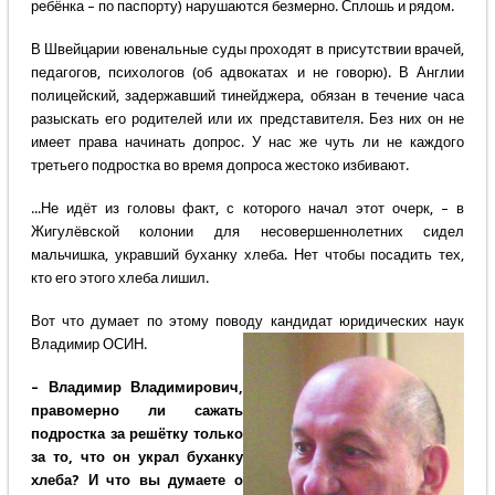
ребёнка – по паспорту) нарушаются безмерно. Сплошь и рядом.
В Швейцарии ювенальные суды проходят в присутствии врачей,
педагогов, психологов (об адвокатах и не говорю). В Англии
полицейский, задержавший тинейджера, обязан в течение часа
разыскать его родителей или их представителя. Без них он не
имеет права начинать допрос. У нас же чуть ли не каждого
третьего подростка во время допроса жестоко избивают.
...Не идёт из головы факт, с которого начал этот очерк, – в
Жигулёвской колонии для несовершеннолетних сидел
мальчишка, укравший буханку хлеба. Нет чтобы посадить тех,
кто его этого хлеба лишил.
Вот что думает по этому поводу кандидат юридических наук
Владимир ОСИН.
– Владимир Владимирович,
правомерно ли сажать
подростка за решётку только
за то, что он украл буханку
хлеба? И что вы думаете о