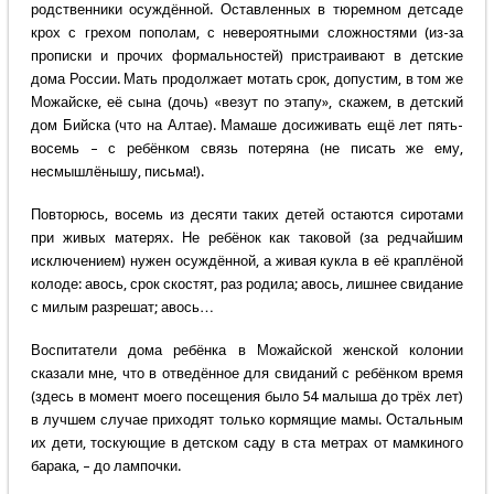
родственники осуждённой. Оставленных в тюремном детсаде
крох с грехом пополам, с невероятными сложностями (из-за
прописки и прочих формальностей) пристраивают в детские
дома России. Мать продолжает мотать срок, допустим, в том же
Можайске, её сына (дочь) «везут по этапу», скажем, в детский
дом Бийска (что на Алтае). Мамаше досиживать ещё лет пять-
восемь – с ребёнком связь потеряна (не писать же ему,
несмышлёнышу, письма!).
Повторюсь, восемь из десяти таких детей остаются сиротами
при живых матерях. Не ребёнок как таковой (за редчайшим
исключением) нужен осуждённой, а живая кукла в её краплёной
колоде: авось, срок скостят, раз родила; авось, лишнее свидание
с милым разрешат; авось…
Воспитатели дома ребёнка в Можайской женской колонии
сказали мне, что в отведённое для свиданий с ребёнком время
(здесь в момент моего посещения было 54 малыша до трёх лет)
в лучшем случае приходят только кормящие мамы. Остальным
их дети, тоскующие в детском саду в ста метрах от мамкиного
барака, – до лампочки.