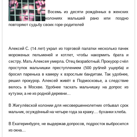
Восемь из десяти рождённых в женских
колониях малышей рано или поздно
повторяют судьбу своих горе-родителей
Алексей С. (14 лет) украл из торговой палатки несколько пачек
мороженых пельменей и котлет, чтобы накормить брата и
сестру. Мать Алексея умерла. Отец безработный. Прокурор счёл
проступок мальчишки преступлением (500 рублей ущерба) и
бросил паренька в камеру к взрослым бандитам. Так удобнее,
решил прокурор. Алексей живёт в Подмосковье, а следствие
велось в Москве. Удобнее таскать мальчишку на допрос из
кутузки, а не из родной деревни…
В Жигулёвской колонии для несовершеннолетних отбывал срок
мальчик, осуждённый на четыре года за кражу… буханки хлеба.
В Екатеринбурге, не выдержав допросов, подросток выбросился
из окна…