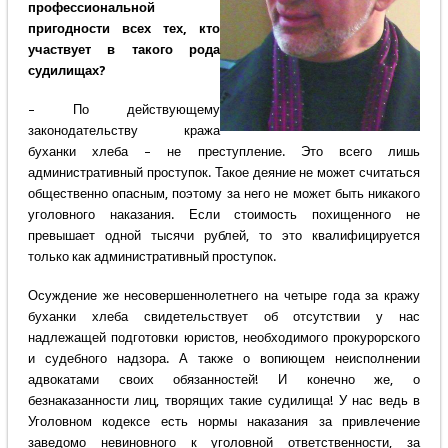
профессиональной
пригодности всех тех, кто
участвует в такого рода
судилищах?
– По действующему
законодательству кража
буханки хлеба – не преступление. Это всего лишь
административный проступок. Такое деяние не может считаться
общественно опасным, поэтому за него не может быть никакого
уголовного наказания. Если стоимость похищенного не
превышает одной тысячи рублей, то это квалифицируется
только как административный проступок.
Осуждение же несовершеннолетнего на четыре года за кражу
буханки хлеба свидетельствует об отсутствии у нас
надлежащей подготовки юристов, необходимого прокурорского
и судебного надзора. А также о вопиющем неисполнении
адвокатами своих обязанностей! И конечно же, о
безнаказанности лиц, творящих такие судилища! У нас ведь в
Уголовном кодексе есть нормы наказания за привлечение
заведомо невиновного к уголовной ответственности, за