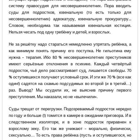
систему правосудия для несовершеннолетних. Пора вводить
суды для подростков, ювенальную (то есть только для
несовершеннолетних) адвокатуру, ювенальную прокуратуру...
Словом, необходима так называемая ювенальная юстиция.
Нельзя чесать под одну гребёнку и детей, и взрослых.
Не за решётку надо стараться немедленно упрятать ребёнка, а
как минимум понять причину его поступка. Не гильотина ему
нужна – терапия. Ибо 80 % несовершеннолетних преступников
имеют серьёзные отклонения в психике. Каждый четвёртый
подросток, чьё дело рассматривает суд, лишается свободы. 70
% оступившихся получают условный срок. И эти же 70 % (все как
один!) садятся на скамью подсудимых во второй (и в третий…)
раз. Вывод? Мы осудили их, не выяснив причину первого
преступления. Мы наказали, но не «вылечили».
Суды трещат от перегрузки. Подозреваемый подросток нередко
по году и больше (!) томится в камере в ожидании приговора. И в
следственном изоляторе, и в зоне подросток приравнен к
взрослому зеку. Его так же унижают – морально, физически,
сексуально… То есть права ребёнка (пусть и оступившегося, но