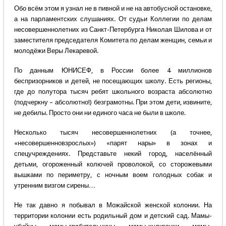
Обо всём этом я узнал не в пивной и не на автобусной остановке,
а на парламентских слушаниях. От судьи Коллегии по делам
несовершеннолетних из Санкт-Петербурга Николая Шилова и от
заместителя председателя Комитета по делам женщин, семьи и
молодёжи Веры Лекаревой.
По данным ЮНИСЕФ, в России более 4 миллионов
беспризорников и детей, не посещающих школу. Есть регионы,
где до полутора тысяч ребят школьного возраста абсолютно
(подчеркну – абсолютно!) безграмотны. При этом дети, извините,
не дебилы. Просто они ни единого часа не были в школе.
Несколько тысяч несовершеннолетних (а точнее,
«несовершенновзрослых») «парят нары» в зонах и
спецучреждениях. Представьте некий город, населённый
детьми, огороженный колючей проволокой, со сторожевыми
вышками по периметру, с ночным воем голод­ных собак и
утренним визгом сирены…
Не так давно я побывал в Можайской женской колонии. На
территории колонии есть родильный дом и детский сад. Мамы-