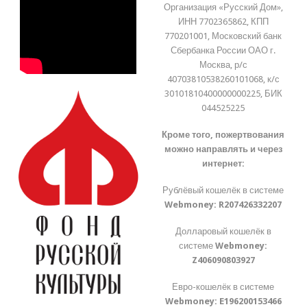
Организация «Русский Дом»,
ИНН 7702365862, КПП
770201001, Московский банк
Сбербанка России ОАО г.
Москва, р/с
40703810538260101068, к/с
30101810400000000225, БИК
044525225
Кроме того, пожертвования
можно направлять и через
интернет:
Рублёвый кошелёк в системе
Webmoney:
R207426332207
Долларовый кошелёк в
системе
Webmoney:
Z406090803927
Евро-кошелёк в системе
Webmoney:
E196200153466