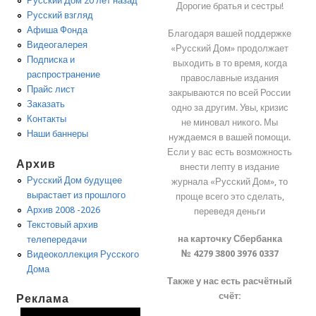
Русский Дом 20 лет назад
Дорогие братья и сестры!
Русский взгляд
Афиша Фонда
Благодаря вашей поддержке
Видеогалерея
«Русский Дом» продолжает
Подписка и
выходить в то время, когда
распространение
православные издания
Прайс лист
закрываются по всей России
Заказать
одно за другим. Увы, кризис
Контакты
не миновал никого. Мы
Наши баннеры
нуждаемся в вашей помощи.
Если у вас есть возможность
Архив
внести лепту в издание
Русский Дом будущее
журнала «Русский Дом», то
вырастает из прошлого
проще всего это сделать,
Архив 2008 -2026
переведя деньги
Текстовый архив
на карточку Сбербанка
телепередачи
№ 4279 3800 3976 0337
Видеоколлекция Русского
Дома
Также у нас есть расчётный
счёт:
Реклама