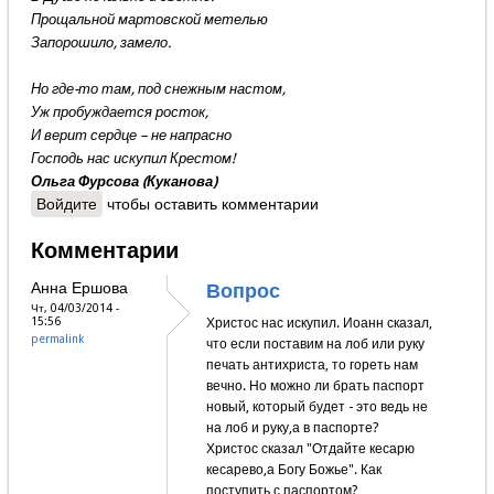
Прощальной мартовской метелью
Запорошило, замело.
Но где-то там, под снежным настом,
Уж пробуждается росток,
И верит сердце – не напрасно
Господь нас искупил Крестом!
Ольга Фурсова (Куканова)
Войдите
чтобы оставить комментарии
Комментарии
Анна Ершова
Вопрос
Чт, 04/03/2014 -
15:56
Христос нас искупил. Иоанн сказал,
permalink
что если поставим на лоб или руку
печать антихриста, то гореть нам
вечно. Но можно ли брать паспорт
новый, который будет - это ведь не
на лоб и руку,а в паспорте?
Христос сказал "Отдайте кесарю
кесарево,а Богу Божье". Как
поступить с паспортом?