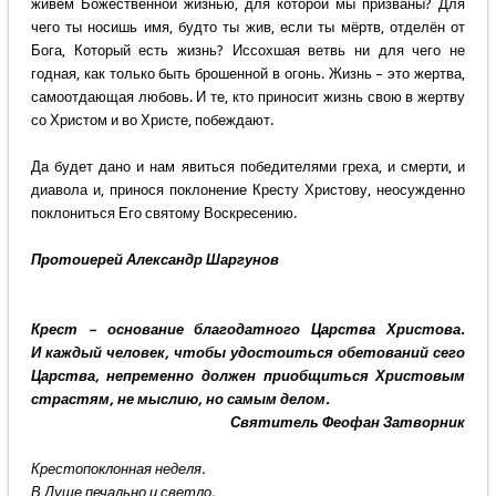
живём Божественной жизнью, для которой мы призваны? Для
чего ты носишь имя, будто ты жив, если ты мёртв, отделён от
Бога, Который есть жизнь? Иссохшая ветвь ни для чего не
годная, как только быть брошенной в огонь. Жизнь – это жертва,
самоотдающая любовь. И те, кто приносит жизнь свою в жертву
со Христом и во Христе, побеждают.
Да будет дано и нам явиться победителями греха, и смерти, и
диавола и, принося поклонение Кресту Христову, неосужденно
поклониться Его святому Воскресению.
Протоиерей Александр Шаргунов
Крест – основание благодатного Царства Христова.
И каждый человек, чтобы удостоиться обетований сего
Царства, непременно должен приобщиться Христовым
страстям, не мыслию, но самым делом.
Святитель Феофан Затворник
Крестопоклонная неделя.
В Душе печально и светло.