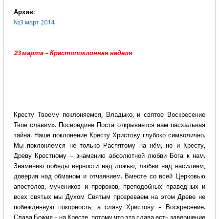
Архив:
№3 март 2014
23 марта – Крестопоклонная неделя
Кресту Твоему поклоняемся, Владыко, и святое Воскресение
Твое славим». Посередине Поста открывается нам пасхальная
тайна. Наше поклонение Кресту Христову глубоко символично.
Мы поклоняемся не только Распятому на нём, но и Кресту,
Древу Крестному – знамению абсолютной любви Бога к нам.
Знамению победы верности над ложью, любви над насилием,
доверия над обманом и отчаянием. Вместе со всей Церковью
апостолов, мучеников и пророков, преподобных праведных и
всех святых мы Духом Святым прозреваем на этом Древе не
побеждённую покорность, а славу Христову – Воскресение.
Слава Божия – на Кресте, потому что эта слава есть завершение