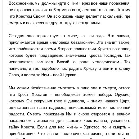
Воскресение, мы должны идти с Ним через все наши поражения,
не страшась никаких побед мира сего, лежащего во зле. Потому
что Крестом Своим Он всю жизнь нашу делает пасхальной, где
смерть и воскресение друг от друга неотделимы.
Сегодня зло торжествует в мире, как никогда. Это значит,
приближается время «человека беззакония». Это значит также,
что приближается время Второго пришествия Христа во славе,
которое будет предваряемо знамением Креста Господня. Так
исполняется замысел Божий о роде человеческом. Так
написано, и так подобало пострадать Христу и войти в славу
Свою, и вслед за Ним – всей Церкви.
Мы можем безбоязненно смотреть в лицо зла и смерти, оттого
что Крест Христов – непобедимая Божия победа. Оружие,
которым Он сокрушил грех и диавола, – знамя нашего Царя,
единственная наша надежда, неиссякаемый источник вечной
радости. Смерть побеждена Им и скоро откроется в вечном
пасхальном ликовании для всякого христианина, узнавшего
тайну Креста. Если для нас жизнь – Христос, то и смерть –
приобретение. Что значит человеческая жизнь, если мы не