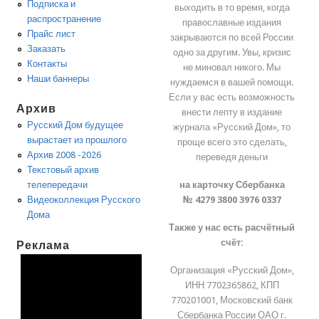
Подписка и
выходить в то время, когда
распространение
православные издания
Прайс лист
закрываются по всей России
Заказать
одно за другим. Увы, кризис
Контакты
не миновал никого. Мы
Наши баннеры
нуждаемся в вашей помощи.
Если у вас есть возможность
Архив
внести лепту в издание
Русский Дом будущее
журнала «Русский Дом», то
вырастает из прошлого
проще всего это сделать,
Архив 2008 -2026
переведя деньги
Текстовый архив
на карточку Сбербанка
телепередачи
№ 4279 3800 3976 0337
Видеоколлекция Русского
Дома
Также у нас есть расчётный
счёт:
Реклама
Организация «Русский Дом»,
ИНН 7702365862, КПП
770201001, Московский банк
Сбербанка России ОАО г.