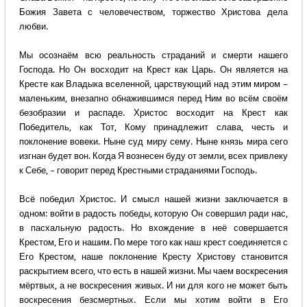
Божия Завета с человечеством, торжество Христова дела
любви.
Мы осознаём всю реальность страданий и смерти нашего
Господа. Но Он восходит на Крест как Царь. Он является на
Кресте как Владыка вселенной, царствующий над этим миром –
маленьким, внезапно обнажившимся перед Ним во всём своём
безобразии и распаде. Христос восходит на Крест как
Победитель, как Тот, Кому принадлежит слава, честь и
поклонение вовеки. Ныне суд миру сему. Ныне князь мира сего
изгнан будет вон. Когда Я вознесен буду от земли, всех привлеку
к Себе, – говорит перед Крестными страданиями Господь.
Всё победил Христос. И смысл нашей жизни заключается в
одном: войти в радость победы, которую Он совершил ради нас,
в пасхальную радость. Но вхождение в неё совершается
Крестом, Его и нашим. По мере того как наш крест соединяется с
Его Крестом, наше поклонение Кресту Христову становится
раскрытием всего, что есть в нашей жизни. Мы чаем воскресения
мёртвых, а не воскресения живых. И ни для кого не может быть
воскресения безсмертных. Если мы хотим войти в Его