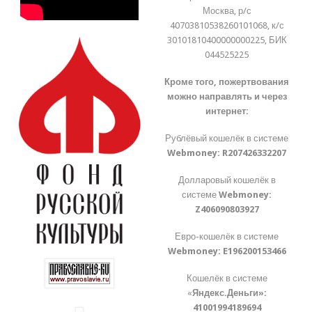
Москва, р/с
40703810538260101068, к/с
30101810400000000225, БИК
044525225
Кроме того, пожертвования
можно направлять и через
интернет:
Рублёвый кошелёк в системе
Webmoney:
R207426332207
Долларовый кошелёк в
системе
Webmoney:
Z406090803927
Евро-кошелёк в системе
Webmoney:
E196200153466
Кошелёк в системе
«
Яндекс.Деньги»:
41001994189694