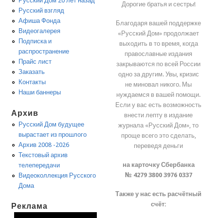
Русский Дом 20 лет назад
Дорогие братья и сестры!
Русский взгляд
Афиша Фонда
Благодаря вашей поддержке
Видеогалерея
«Русский Дом» продолжает
Подписка и
выходить в то время, когда
распространение
православные издания
Прайс лист
закрываются по всей России
Заказать
одно за другим. Увы, кризис
Контакты
не миновал никого. Мы
Наши баннеры
нуждаемся в вашей помощи.
Если у вас есть возможность
Архив
внести лепту в издание
Русский Дом будущее
журнала «Русский Дом», то
вырастает из прошлого
проще всего это сделать,
Архив 2008 -2026
переведя деньги
Текстовый архив
на карточку Сбербанка
телепередачи
№ 4279 3800 3976 0337
Видеоколлекция Русского
Дома
Также у нас есть расчётный
счёт:
Реклама