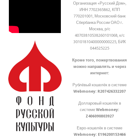
Организация «Русский Дом»,
ИНН 7702365862, КПП
770201001, Московский банк
Сбербанка России ОАО г.
Москва, р/с
40703810538260101068, к/с
30101810400000000225, БИК
044525225
Кроме того, пожертвования
можно направлять и через
интернет:
Рублёвый кошелёк в системе
Webmoney:
R207426332207
Долларовый кошелёк в
системе
Webmoney:
Z406090803927
Евро-кошелёк в системе
Webmoney:
E196200153466