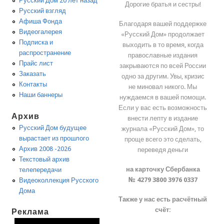
Русский Дом 20 лет назад
Дорогие братья и сестры!
Русский взгляд
Афиша Фонда
Благодаря вашей поддержке
Видеогалерея
«Русский Дом» продолжает
Подписка и
выходить в то время, когда
распространение
православные издания
Прайс лист
закрываются по всей России
Заказать
одно за другим. Увы, кризис
Контакты
не миновал никого. Мы
Наши баннеры
нуждаемся в вашей помощи.
Если у вас есть возможность
Архив
внести лепту в издание
Русский Дом будущее
журнала «Русский Дом», то
вырастает из прошлого
проще всего это сделать,
Архив 2008 -2026
переведя деньги
Текстовый архив
на карточку Сбербанка
телепередачи
№ 4279 3800 3976 0337
Видеоколлекция Русского
Дома
Также у нас есть расчётный
счёт:
Реклама