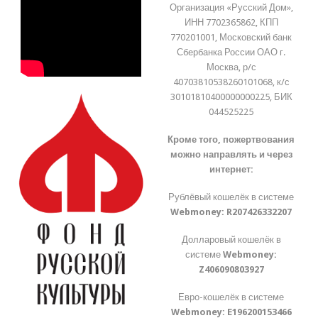
Организация «Русский Дом»,
ИНН 7702365862, КПП
770201001, Московский банк
Сбербанка России ОАО г.
Москва, р/с
40703810538260101068, к/с
30101810400000000225, БИК
044525225
Кроме того, пожертвования
можно направлять и через
интернет:
Рублёвый кошелёк в системе
Webmoney:
R207426332207
Долларовый кошелёк в
системе
Webmoney:
Z406090803927
Евро-кошелёк в системе
Webmoney:
E196200153466