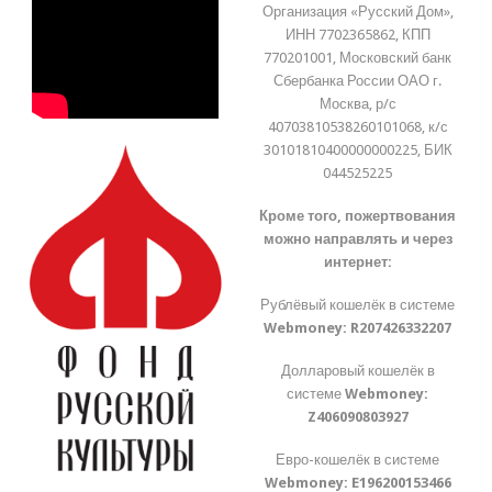
Организация «Русский Дом»,
ИНН 7702365862, КПП
770201001, Московский банк
Сбербанка России ОАО г.
Москва, р/с
40703810538260101068, к/с
30101810400000000225, БИК
044525225
Кроме того, пожертвования
можно направлять и через
интернет:
Рублёвый кошелёк в системе
Webmoney:
R207426332207
Долларовый кошелёк в
системе
Webmoney:
Z406090803927
Евро-кошелёк в системе
Webmoney:
E196200153466