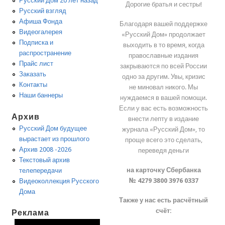
Русский Дом 20 лет назад
Дорогие братья и сестры!
Русский взгляд
Афиша Фонда
Благодаря вашей поддержке
Видеогалерея
«Русский Дом» продолжает
Подписка и
выходить в то время, когда
распространение
православные издания
Прайс лист
закрываются по всей России
Заказать
одно за другим. Увы, кризис
Контакты
не миновал никого. Мы
Наши баннеры
нуждаемся в вашей помощи.
Если у вас есть возможность
Архив
внести лепту в издание
Русский Дом будущее
журнала «Русский Дом», то
вырастает из прошлого
проще всего это сделать,
Архив 2008 -2026
переведя деньги
Текстовый архив
на карточку Сбербанка
телепередачи
№ 4279 3800 3976 0337
Видеоколлекция Русского
Дома
Также у нас есть расчётный
счёт:
Реклама