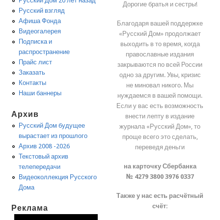
Русский Дом 20 лет назад
Дорогие братья и сестры!
Русский взгляд
Афиша Фонда
Благодаря вашей поддержке
Видеогалерея
«Русский Дом» продолжает
Подписка и
выходить в то время, когда
распространение
православные издания
Прайс лист
закрываются по всей России
Заказать
одно за другим. Увы, кризис
Контакты
не миновал никого. Мы
Наши баннеры
нуждаемся в вашей помощи.
Если у вас есть возможность
Архив
внести лепту в издание
Русский Дом будущее
журнала «Русский Дом», то
вырастает из прошлого
проще всего это сделать,
Архив 2008 -2026
переведя деньги
Текстовый архив
на карточку Сбербанка
телепередачи
№ 4279 3800 3976 0337
Видеоколлекция Русского
Дома
Также у нас есть расчётный
счёт:
Реклама