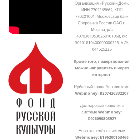
Организация «Русский Дом»,
ИНН 7702365862, КПП
770201001, Московский банк
Сбербанка России ОАО г.
Москва, р/с
40703810538260101068, к/с
30101810400000000225, БИК
044525225
Кроме того, пожертвования
можно направлять и через
интернет:
Рублёвый кошелёк в системе
Webmoney:
R207426332207
Долларовый кошелёк в
системе
Webmoney:
Z406090803927
Евро-кошелёк в системе
Webmoney:
E196200153466