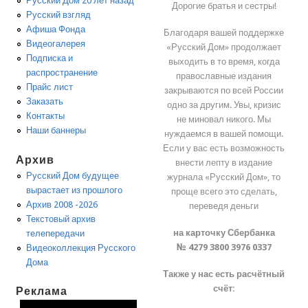
Русский Дом 20 лет назад
Дорогие братья и сестры!
Русский взгляд
Афиша Фонда
Благодаря вашей поддержке
Видеогалерея
«Русский Дом» продолжает
Подписка и
выходить в то время, когда
распространение
православные издания
Прайс лист
закрываются по всей России
Заказать
одно за другим. Увы, кризис
Контакты
не миновал никого. Мы
Наши баннеры
нуждаемся в вашей помощи.
Если у вас есть возможность
Архив
внести лепту в издание
Русский Дом будущее
журнала «Русский Дом», то
вырастает из прошлого
проще всего это сделать,
Архив 2008 -2026
переведя деньги
Текстовый архив
на карточку Сбербанка
телепередачи
№ 4279 3800 3976 0337
Видеоколлекция Русского
Дома
Также у нас есть расчётный
счёт:
Реклама