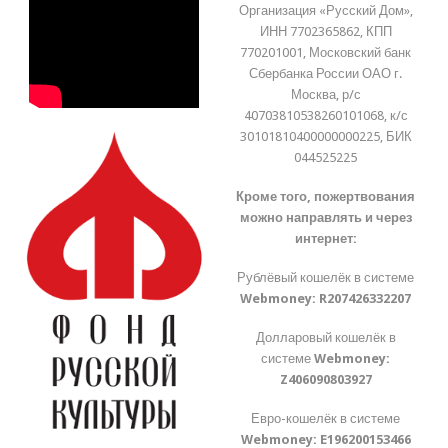
Организация «Русский Дом»,
ИНН 7702365862, КПП
770201001, Московский банк
Сбербанка России ОАО г.
Москва, р/с
40703810538260101068, к/с
30101810400000000225, БИК
044525225
Кроме того, пожертвования
можно направлять и через
интернет:
Рублёвый кошелёк в системе
Webmoney:
R207426332207
Долларовый кошелёк в
системе
Webmoney:
Z406090803927
Евро-кошелёк в системе
Webmoney:
E196200153466