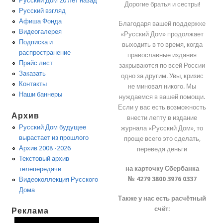
Русский Дом 20 лет назад
Дорогие братья и сестры!
Русский взгляд
Афиша Фонда
Благодаря вашей поддержке
Видеогалерея
«Русский Дом» продолжает
Подписка и
выходить в то время, когда
распространение
православные издания
Прайс лист
закрываются по всей России
Заказать
одно за другим. Увы, кризис
Контакты
не миновал никого. Мы
Наши баннеры
нуждаемся в вашей помощи.
Если у вас есть возможность
Архив
внести лепту в издание
Русский Дом будущее
журнала «Русский Дом», то
вырастает из прошлого
проще всего это сделать,
Архив 2008 -2026
переведя деньги
Текстовый архив
на карточку Сбербанка
телепередачи
№ 4279 3800 3976 0337
Видеоколлекция Русского
Дома
Также у нас есть расчётный
счёт:
Реклама