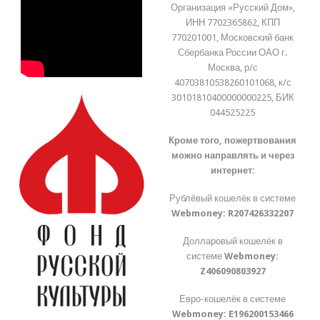
Организация «Русский Дом»,
ИНН 7702365862, КПП
770201001, Московский банк
Сбербанка России ОАО г.
Москва, р/с
40703810538260101068, к/с
30101810400000000225, БИК
044525225
Кроме того, пожертвования
можно направлять и через
интернет:
Рублёвый кошелёк в системе
Webmoney:
R207426332207
Долларовый кошелёк в
системе
Webmoney:
Z406090803927
Евро-кошелёк в системе
Webmoney:
E196200153466