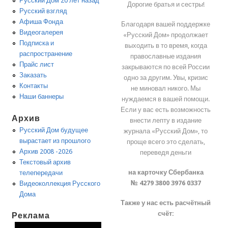
Русский Дом 20 лет назад
Дорогие братья и сестры!
Русский взгляд
Афиша Фонда
Благодаря вашей поддержке
Видеогалерея
«Русский Дом» продолжает
Подписка и
выходить в то время, когда
распространение
православные издания
Прайс лист
закрываются по всей России
Заказать
одно за другим. Увы, кризис
Контакты
не миновал никого. Мы
Наши баннеры
нуждаемся в вашей помощи.
Если у вас есть возможность
Архив
внести лепту в издание
Русский Дом будущее
журнала «Русский Дом», то
вырастает из прошлого
проще всего это сделать,
Архив 2008 -2026
переведя деньги
Текстовый архив
на карточку Сбербанка
телепередачи
№ 4279 3800 3976 0337
Видеоколлекция Русского
Дома
Также у нас есть расчётный
счёт:
Реклама