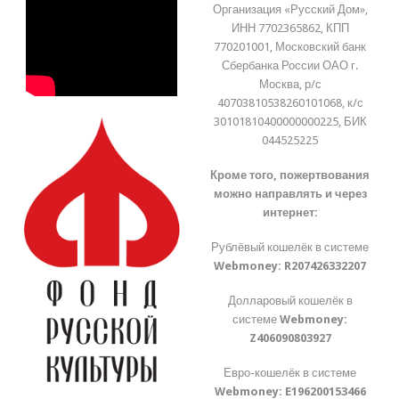
Организация «Русский Дом»,
ИНН 7702365862, КПП
770201001, Московский банк
Сбербанка России ОАО г.
Москва, р/с
40703810538260101068, к/с
30101810400000000225, БИК
044525225
Кроме того, пожертвования
можно направлять и через
интернет:
Рублёвый кошелёк в системе
Webmoney:
R207426332207
Долларовый кошелёк в
системе
Webmoney:
Z406090803927
Евро-кошелёк в системе
Webmoney:
E196200153466