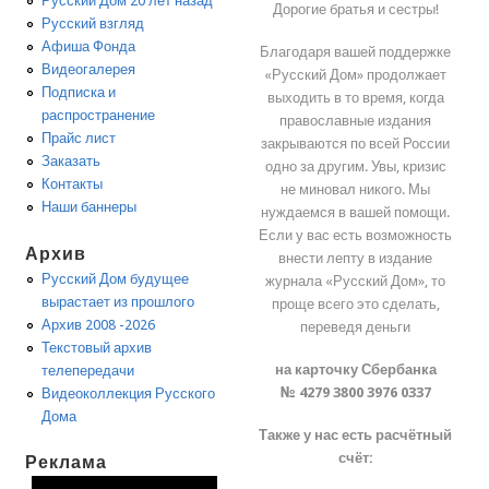
Русский Дом 20 лет назад
Дорогие братья и сестры!
Русский взгляд
Афиша Фонда
Благодаря вашей поддержке
Видеогалерея
«Русский Дом» продолжает
Подписка и
выходить в то время, когда
распространение
православные издания
Прайс лист
закрываются по всей России
Заказать
одно за другим. Увы, кризис
Контакты
не миновал никого. Мы
Наши баннеры
нуждаемся в вашей помощи.
Если у вас есть возможность
Архив
внести лепту в издание
Русский Дом будущее
журнала «Русский Дом», то
вырастает из прошлого
проще всего это сделать,
Архив 2008 -2026
переведя деньги
Текстовый архив
на карточку Сбербанка
телепередачи
№ 4279 3800 3976 0337
Видеоколлекция Русского
Дома
Также у нас есть расчётный
счёт:
Реклама