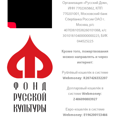
Организация «Русский Дом»,
ИНН 7702365862, КПП
770201001, Московский банк
Сбербанка России ОАО г.
Москва, р/с
40703810538260101068, к/с
30101810400000000225, БИК
044525225
Кроме того, пожертвования
можно направлять и через
интернет:
Рублёвый кошелёк в системе
Webmoney:
R207426332207
Долларовый кошелёк в
системе
Webmoney:
Z406090803927
Евро-кошелёк в системе
Webmoney:
E196200153466