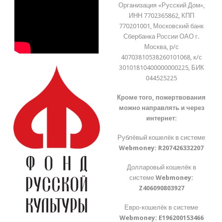
Организация «Русский Дом»,
ИНН 7702365862, КПП
770201001, Московский банк
Сбербанка России ОАО г.
Москва, р/с
40703810538260101068, к/с
30101810400000000225, БИК
044525225
Кроме того, пожертвования
можно направлять и через
интернет:
Рублёвый кошелёк в системе
Webmoney:
R207426332207
Долларовый кошелёк в
системе
Webmoney:
Z406090803927
Евро-кошелёк в системе
Webmoney:
E196200153466