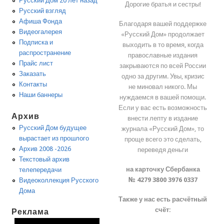
Русский Дом 20 лет назад
Дорогие братья и сестры!
Русский взгляд
Афиша Фонда
Благодаря вашей поддержке
Видеогалерея
«Русский Дом» продолжает
Подписка и
выходить в то время, когда
распространение
православные издания
Прайс лист
закрываются по всей России
Заказать
одно за другим. Увы, кризис
Контакты
не миновал никого. Мы
Наши баннеры
нуждаемся в вашей помощи.
Если у вас есть возможность
Архив
внести лепту в издание
Русский Дом будущее
журнала «Русский Дом», то
вырастает из прошлого
проще всего это сделать,
Архив 2008 -2026
переведя деньги
Текстовый архив
на карточку Сбербанка
телепередачи
№ 4279 3800 3976 0337
Видеоколлекция Русского
Дома
Также у нас есть расчётный
счёт:
Реклама