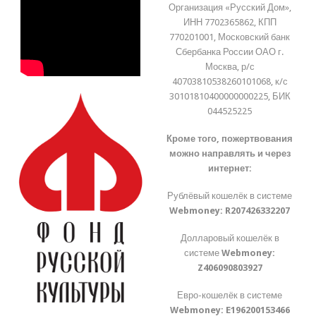
Организация «Русский Дом»,
ИНН 7702365862, КПП
770201001, Московский банк
Сбербанка России ОАО г.
Москва, р/с
40703810538260101068, к/с
30101810400000000225, БИК
044525225
Кроме того, пожертвования
можно направлять и через
интернет:
Рублёвый кошелёк в системе
Webmoney:
R207426332207
Долларовый кошелёк в
системе
Webmoney:
Z406090803927
Евро-кошелёк в системе
Webmoney:
E196200153466