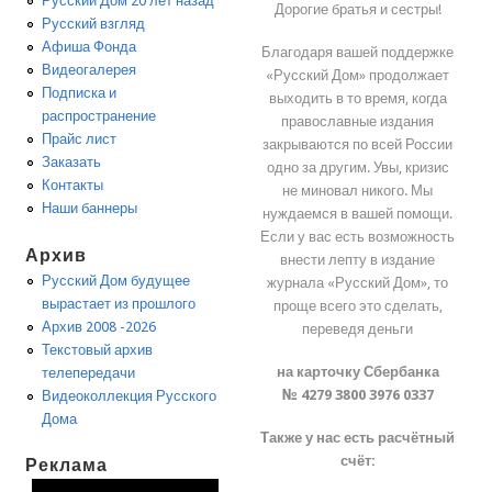
Русский Дом 20 лет назад
Дорогие братья и сестры!
Русский взгляд
Афиша Фонда
Благодаря вашей поддержке
Видеогалерея
«Русский Дом» продолжает
Подписка и
выходить в то время, когда
распространение
православные издания
Прайс лист
закрываются по всей России
Заказать
одно за другим. Увы, кризис
Контакты
не миновал никого. Мы
Наши баннеры
нуждаемся в вашей помощи.
Если у вас есть возможность
Архив
внести лепту в издание
Русский Дом будущее
журнала «Русский Дом», то
вырастает из прошлого
проще всего это сделать,
Архив 2008 -2026
переведя деньги
Текстовый архив
на карточку Сбербанка
телепередачи
№ 4279 3800 3976 0337
Видеоколлекция Русского
Дома
Также у нас есть расчётный
счёт:
Реклама