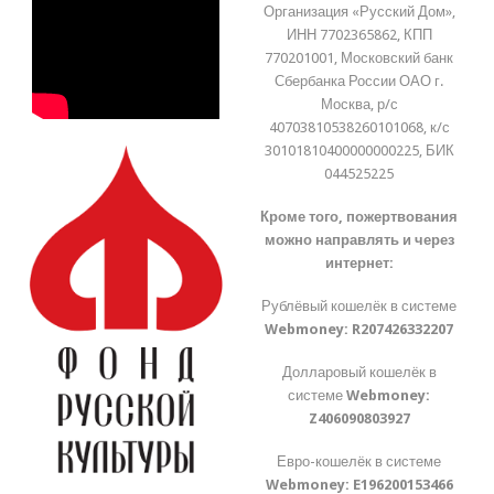
Организация «Русский Дом»,
ИНН 7702365862, КПП
770201001, Московский банк
Сбербанка России ОАО г.
Москва, р/с
40703810538260101068, к/с
30101810400000000225, БИК
044525225
Кроме того, пожертвования
можно направлять и через
интернет:
Рублёвый кошелёк в системе
Webmoney:
R207426332207
Долларовый кошелёк в
системе
Webmoney:
Z406090803927
Евро-кошелёк в системе
Webmoney:
E196200153466