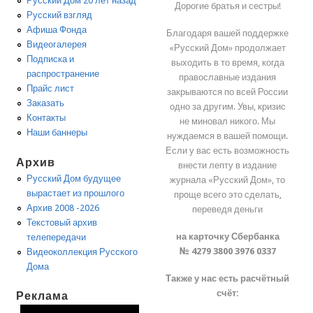
Русский Дом 20 лет назад
Дорогие братья и сестры!
Русский взгляд
Афиша Фонда
Благодаря вашей поддержке
Видеогалерея
«Русский Дом» продолжает
Подписка и
выходить в то время, когда
распространение
православные издания
Прайс лист
закрываются по всей России
Заказать
одно за другим. Увы, кризис
Контакты
не миновал никого. Мы
Наши баннеры
нуждаемся в вашей помощи.
Если у вас есть возможность
Архив
внести лепту в издание
Русский Дом будущее
журнала «Русский Дом», то
вырастает из прошлого
проще всего это сделать,
Архив 2008 -2026
переведя деньги
Текстовый архив
на карточку Сбербанка
телепередачи
№ 4279 3800 3976 0337
Видеоколлекция Русского
Дома
Также у нас есть расчётный
счёт:
Реклама