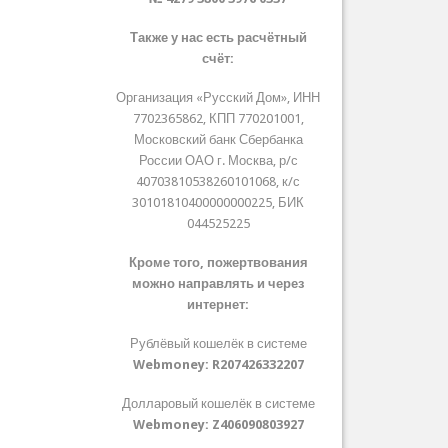
Также у нас есть расчётный
счёт:
Организация «Русский Дом», ИНН
7702365862, КПП 770201001,
Московский банк Сбербанка
России ОАО г. Москва, р/с
40703810538260101068, к/с
30101810400000000225, БИК
044525225
Кроме того, пожертвования
можно направлять и через
интернет:
Рублёвый кошелёк в системе
Webmoney:
R207426332207
Долларовый кошелёк в системе
Webmoney:
Z406090803927