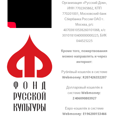
Организация «Русский Дом»,
ИНН 7702365862, КПП
770201001, Московский банк
Сбербанка России ОАО г.
Москва, р/с
40703810538260101068, к/с
30101810400000000225, БИК
044525225
Кроме того, пожертвования
можно направлять и через
интернет:
Рублёвый кошелёк в системе
Webmoney:
R207426332207
Долларовый кошелёк в
системе
Webmoney:
Z406090803927
Евро-кошелёк в системе
Webmoney:
E196200153466