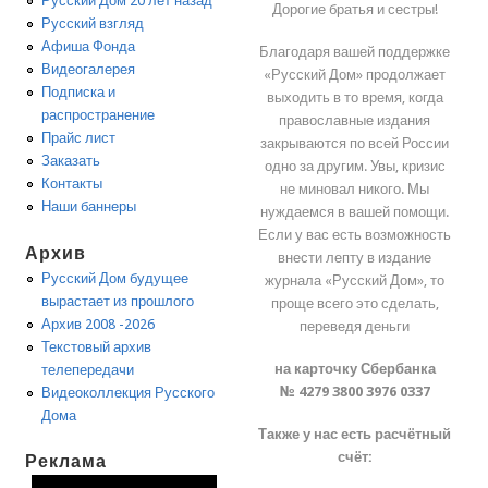
Русский Дом 20 лет назад
Дорогие братья и сестры!
Русский взгляд
Афиша Фонда
Благодаря вашей поддержке
Видеогалерея
«Русский Дом» продолжает
Подписка и
выходить в то время, когда
распространение
православные издания
Прайс лист
закрываются по всей России
Заказать
одно за другим. Увы, кризис
Контакты
не миновал никого. Мы
Наши баннеры
нуждаемся в вашей помощи.
Если у вас есть возможность
Архив
внести лепту в издание
Русский Дом будущее
журнала «Русский Дом», то
вырастает из прошлого
проще всего это сделать,
Архив 2008 -2026
переведя деньги
Текстовый архив
на карточку Сбербанка
телепередачи
№ 4279 3800 3976 0337
Видеоколлекция Русского
Дома
Также у нас есть расчётный
счёт:
Реклама