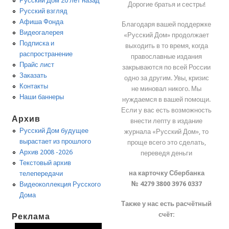
Русский Дом 20 лет назад
Дорогие братья и сестры!
Русский взгляд
Афиша Фонда
Благодаря вашей поддержке
Видеогалерея
«Русский Дом» продолжает
Подписка и
выходить в то время, когда
распространение
православные издания
Прайс лист
закрываются по всей России
Заказать
одно за другим. Увы, кризис
Контакты
не миновал никого. Мы
Наши баннеры
нуждаемся в вашей помощи.
Если у вас есть возможность
Архив
внести лепту в издание
Русский Дом будущее
журнала «Русский Дом», то
вырастает из прошлого
проще всего это сделать,
Архив 2008 -2026
переведя деньги
Текстовый архив
на карточку Сбербанка
телепередачи
№ 4279 3800 3976 0337
Видеоколлекция Русского
Дома
Также у нас есть расчётный
счёт:
Реклама