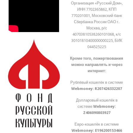
Организация «Русский Дом»,
ИНН 7702365862, КПП
770201001, Московский банк
Сбербанка России ОАО г.
Москва, р/с
40703810538260101068, к/с
30101810400000000225, БИК
044525225
Кроме того, пожертвования
можно направлять и через
интернет:
Рублёвый кошелёк в системе
Webmoney:
R207426332207
Долларовый кошелёк в
системе
Webmoney:
Z406090803927
Евро-кошелёк в системе
Webmoney:
E196200153466