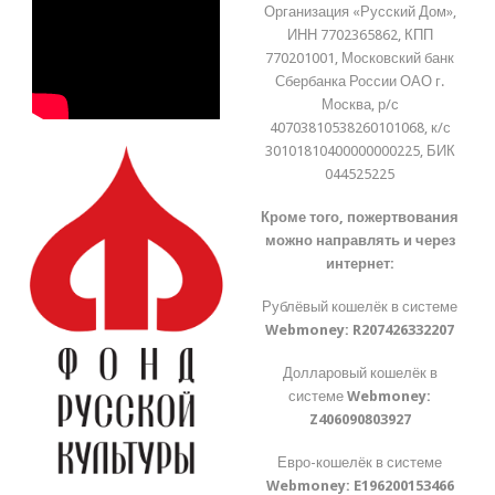
Организация «Русский Дом»,
ИНН 7702365862, КПП
770201001, Московский банк
Сбербанка России ОАО г.
Москва, р/с
40703810538260101068, к/с
30101810400000000225, БИК
044525225
Кроме того, пожертвования
можно направлять и через
интернет:
Рублёвый кошелёк в системе
Webmoney:
R207426332207
Долларовый кошелёк в
системе
Webmoney:
Z406090803927
Евро-кошелёк в системе
Webmoney:
E196200153466