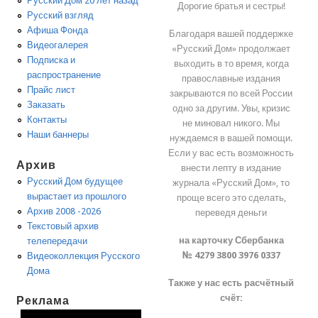
Русский Дом 20 лет назад
Дорогие братья и сестры!
Русский взгляд
Афиша Фонда
Благодаря вашей поддержке
Видеогалерея
«Русский Дом» продолжает
Подписка и
выходить в то время, когда
распространение
православные издания
Прайс лист
закрываются по всей России
Заказать
одно за другим. Увы, кризис
Контакты
не миновал никого. Мы
Наши баннеры
нуждаемся в вашей помощи.
Если у вас есть возможность
Архив
внести лепту в издание
Русский Дом будущее
журнала «Русский Дом», то
вырастает из прошлого
проще всего это сделать,
Архив 2008 -2026
переведя деньги
Текстовый архив
на карточку Сбербанка
телепередачи
№ 4279 3800 3976 0337
Видеоколлекция Русского
Дома
Также у нас есть расчётный
счёт:
Реклама