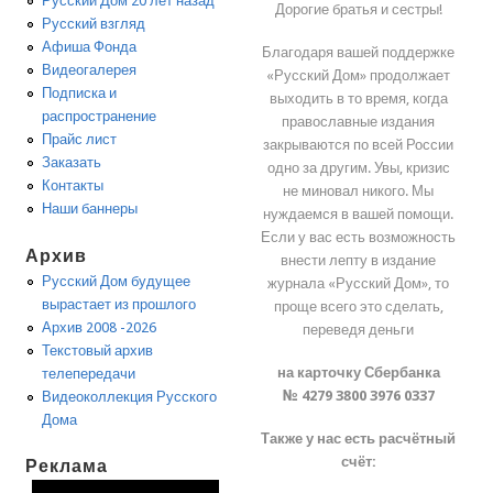
Русский Дом 20 лет назад
Дорогие братья и сестры!
Русский взгляд
Афиша Фонда
Благодаря вашей поддержке
Видеогалерея
«Русский Дом» продолжает
Подписка и
выходить в то время, когда
распространение
православные издания
Прайс лист
закрываются по всей России
Заказать
одно за другим. Увы, кризис
Контакты
не миновал никого. Мы
Наши баннеры
нуждаемся в вашей помощи.
Если у вас есть возможность
Архив
внести лепту в издание
Русский Дом будущее
журнала «Русский Дом», то
вырастает из прошлого
проще всего это сделать,
Архив 2008 -2026
переведя деньги
Текстовый архив
на карточку Сбербанка
телепередачи
№ 4279 3800 3976 0337
Видеоколлекция Русского
Дома
Также у нас есть расчётный
счёт:
Реклама