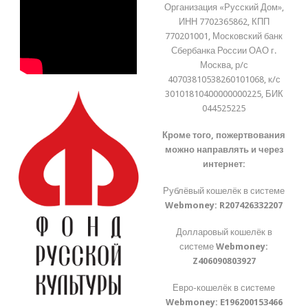
Организация «Русский Дом»,
ИНН 7702365862, КПП
770201001, Московский банк
Сбербанка России ОАО г.
Москва, р/с
40703810538260101068, к/с
30101810400000000225, БИК
044525225
Кроме того, пожертвования
можно направлять и через
интернет:
Рублёвый кошелёк в системе
Webmoney:
R207426332207
Долларовый кошелёк в
системе
Webmoney:
Z406090803927
Евро-кошелёк в системе
Webmoney:
E196200153466