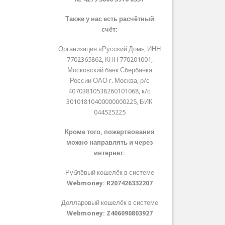
Также у нас есть расчётный
счёт:
Организация «Русский Дом», ИНН
7702365862, КПП 770201001,
Московский банк Сбербанка
России ОАО г. Москва, р/с
40703810538260101068, к/с
30101810400000000225, БИК
044525225
Кроме того, пожертвования
можно направлять и через
интернет:
Рублёвый кошелёк в системе
Webmoney:
R207426332207
Долларовый кошелёк в системе
Webmoney:
Z406090803927