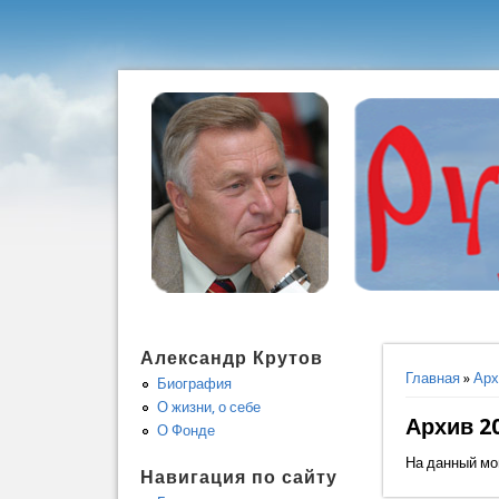
Александр Крутов
Вы здес
Главная
»
Арх
Биография
О жизни, о себе
Архив 2
О Фонде
На данный мо
Навигация по сайту