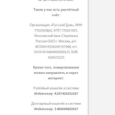
Также у нас есть расчётный
счёт:
Организация «Русский Дом», ИНН
7702365862, КПП 770201001,
Московский банк Сбербанка
России ОАО г. Москва, р/с
40703810538260101068, к/с
30101810400000000225, БИК
044525225
Кроме того, пожертвования
можно направлять и через
интернет:
Рублёвый кошелёк в системе
Webmoney:
R207426332207
Долларовый кошелёк в системе
Webmoney:
Z406090803927