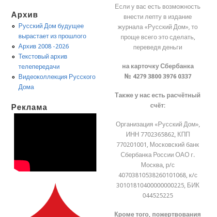
Если у вас есть возможность
Архив
внести лепту в издание
Русский Дом будущее
журнала «Русский Дом», то
вырастает из прошлого
проще всего это сделать,
Архив 2008 -2026
переведя деньги
Текстовый архив
на карточку Сбербанка
телепередачи
№ 4279 3800 3976 0337
Видеоколлекция Русского
Дома
Также у нас есть расчётный
счёт:
Реклама
Организация «Русский Дом»,
ИНН 7702365862, КПП
770201001, Московский банк
Сбербанка России ОАО г.
Москва, р/с
40703810538260101068, к/с
30101810400000000225, БИК
044525225
Кроме того, пожертвования