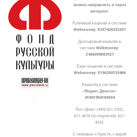
можно направлять и через
интернет:
Рублёвый кошелёк в системе
Webmoney:
R207426332207
Долларовый кошелёк в
системе
Webmoney:
Z406090803927
Евро-кошелёк в системе
Webmoney:
E196200153466
Кошелёк в системе
«
Яндекс.Деньги»:
41001994189694
Тел./ факс: (495) 621-3502,
621-4618 (по подписке), 621-
4353.
С любовью о Христе, с верой