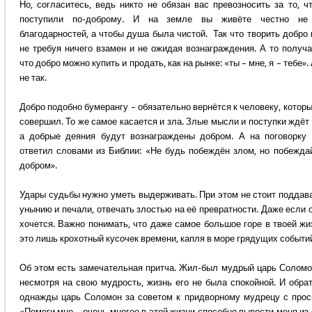
Но, согласитесь, ведь никто не обязан вас превозносить за то, ч
поступили по-доброму. И на земле вы живёте честно не
благодарностей, а чтобы душа была чистой. Так что творить добро 
не требуя ничего взамен и не ожидая вознаграждения. А то получа
что добро можно купить и продать, как на рынке: «ты – мне, я – тебе». 
не так.
Добро подобно бумерангу – обязательно вернётся к человеку, которы
совершил. То же самое касается и зла. Злые мысли и поступки ждёт 
а добрые деяния будут вознаграждены добром. А на поговорку
ответил словами из Библии: «Не будь побеждён злом, но побежда
добром».
Удары судьбы нужно уметь выдерживать. При этом не стоит поддав
унынию и печали, отвечать злостью на её превратности. Даже если 
хочется. Важно понимать, что даже самое большое горе в твоей жи
это лишь крохотный кусочек времени, капля в море грядущих событи
Об этом есть замечательная притча. Жил-был мудрый царь Соломо
несмотря на свою мудрость, жизнь его не была спокойной. И обра
однажды царь Соломон за советом к придворному мудрецу с прос
«Помоги мне – очень многое в этой жизни способно вывести меня из 