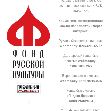
40703810538260101068, к/с
30101810400000000225, БИК
044525225
Кроме того, пожертвования
можно направлять и через
интернет:
Рублёвый кошелёк в системе
Webmoney:
R207426332207
Долларовый кошелёк в
системе
Webmoney:
Z406090803927
Евро-кошелёк в системе
Webmoney:
E196200153466
Кошелёк в системе
«
Яндекс.Деньги»:
41001994189694
Тел./ факс: (495) 621-3502,