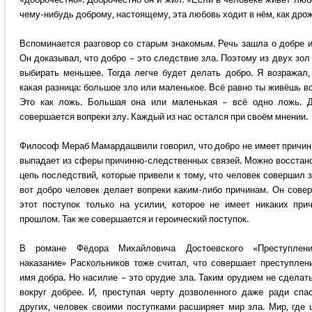
чему-нибудь доброму, настоящему, эта любовь ходит в нём, как дро
Вспоминается разговор со старым знакомым. Речь зашла о добре и
Он доказывал, что добро – это следствие зла. Поэтому из двух зол
выбирать меньшее. Тогда легче будет делать добро. Я возражал,
какая разница: большое зло или маленькое. Всё равно ты живёшь во
Это как ложь. Большая она или маленькая – всё одно ложь. 
совершается вопреки злу. Каждый из нас остался при своём мнении.
Философ Мераб Мамардашвили говорил, что добро не имеет причин
выпадает из сферы причинно-следственных связей. Можно восстан
цепь последствий, которые привели к тому, что человек совершил з
вот добро человек делает вопреки каким-либо причинам. Он сове
этот поступок только на усилии, которое не имеет никаких при
прошлом. Так же совершается и героический поступок.
В романе Фёдора Михайловича Достоевского «Преступлен
наказание» Раскольников тоже считал, что совершает преступлен
имя добра. Но насилие – это орудие зла. Таким орудием не сделат
вокруг добрее. И, преступая черту дозволенного даже ради спа
других, человек своими поступками расширяет мир зла. Мир, где 