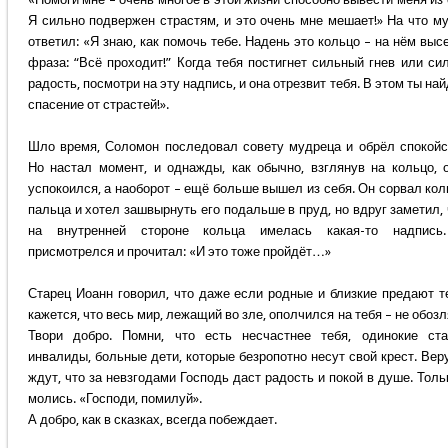
Я сильно подвержен страстям, и это очень мне мешает!» На что м
ответил: «Я знаю, как помочь тебе. Надень это кольцо – на нём выс
фраза: “Всё проходит!” Когда тебя постигнет сильный гнев или си
радость, посмотри на эту надпись, и она отрезвит тебя. В этом ты на
спасение от страстей!».
Шло время, Соломон последовал совету мудреца и обрёл спокойс
Но настал момент, и однажды, как обычно, взглянув на кольцо, 
успокоился, а наоборот – ещё больше вышел из себя. Он сорвал кол
пальца и хотел зашвырнуть его подальше в пруд, но вдруг заметил, 
на внутренней стороне кольца имелась какая-то надпись
присмотрелся и прочитал: «И это тоже пройдёт…»
Старец Иоанн говорил, что даже если родные и близкие предают т
кажется, что весь мир, лежащий во зле, ополчился на тебя – не обозл
Твори добро. Помни, что есть несчастнее тебя, одинокие ста
инвалиды, больные дети, которые безропотно несут свой крест. Вер
ждут, что за невзгодами Господь даст радость и покой в душе. Толь
молись. «Господи, помилуй».
А добро, как в сказках, всегда побеждает.