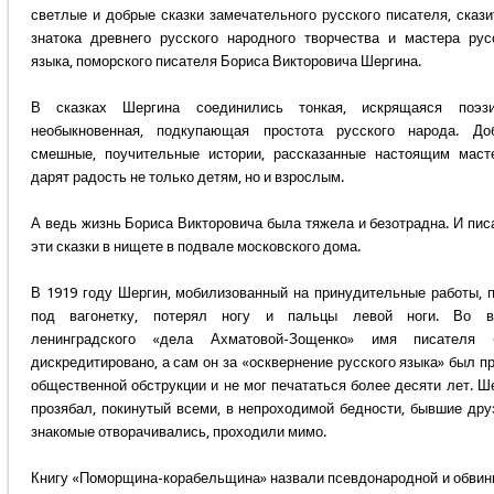
светлые и добрые сказки замечательного русского писателя, скази
знатока древнего русского народного творчества и мастера рус
языка, поморского писателя Бориса Викторовича Шергина.
В сказках Шергина соединились тонкая, искрящаяся поэз
необыкновенная, подкупающая простота русского народа. До
смешные, поучительные истории, рассказанные настоящим маст
дарят радость не только детям, но и взрослым.
А ведь жизнь Бориса Викторовича была тяжела и безотрадна. И пис
эти сказки в нищете в подвале московского дома.
В 1919 году Шергин, мобилизованный на принудительные работы, 
под вагонетку, потерял ногу и пальцы левой ноги. Во в
ленинградского «дела Ахматовой-Зощенко» имя писателя 
дискредитировано, а сам он за «осквернение русского языка» был п
общественной обструкции и не мог печататься более десяти лет. Ш
прозябал, покинутый всеми, в непроходимой бедности, бывшие дру
знакомые отворачивались, проходили мимо.
Книгу «Поморщина-корабельщина» назвали псевдонародной и обвин