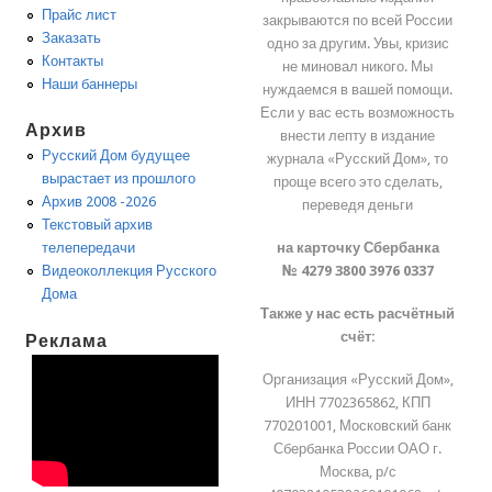
Прайс лист
закрываются по всей России
Заказать
одно за другим. Увы, кризис
Контакты
не миновал никого. Мы
Наши баннеры
нуждаемся в вашей помощи.
Если у вас есть возможность
Архив
внести лепту в издание
Русский Дом будущее
журнала «Русский Дом», то
вырастает из прошлого
проще всего это сделать,
Архив 2008 -2026
переведя деньги
Текстовый архив
на карточку Сбербанка
телепередачи
№ 4279 3800 3976 0337
Видеоколлекция Русского
Дома
Также у нас есть расчётный
счёт:
Реклама
Организация «Русский Дом»,
ИНН 7702365862, КПП
770201001, Московский банк
Сбербанка России ОАО г.
Москва, р/с