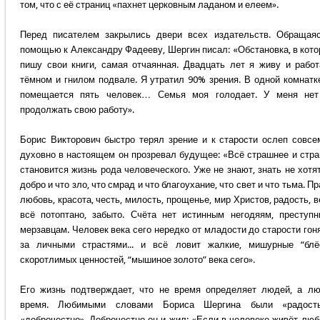
том, что с её страниц «пахнет церковным ладаном и елеем».
Перед писателем закрылись двери всех издательств. Обращая
помощью к Александру Фадееву, Шергин писал: «Обстановка, в кото
пишу свои книги, самая отчаянная. Двадцать лет я живу и рабо
тёмном и гнилом подвале. Я утратил 90% зрения. В одной комнатк
помещается пять человек… Семья моя голодает. У меня нет
продолжать свою работу».
Борис Викторович быстро терял зрение и к старости ослеп совсе
духовно в настоящем он прозревал будущее: «Всё страшнее и стр
становится жизнь рода человеческого. Уже не знают, знать не хотят
добро и что зло, что смрад и что благоухание, что свет и что тьма. Пр
любовь, красота, честь, милость, прощенье, мир Христов, радость, в
всё потоптано, забыто. Счёта нет истинным негодяям, преступн
мерзавцам. Человек века сего нередко от младости до старости гон
за личными страстями... и всё ловит жалкие, мишурные “блё
скоротлимых ценностей, “мышиное золото” века сего».
Его жизнь подтверждает, что не время определяет людей, а л
время. Любимыми словами Бориса Шергина были «радост
«доброчестно». Доброчестно он и жил: «Если в человеке живёт люб