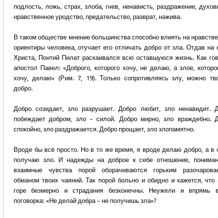
подлость, ложь, страх, злоба, гнев, ненависть, раздражение, духов
нравственное уродство, предательство, разврат, нажива.
В таком обществе мнение большинства способно влиять на нравств
ориентиры человека, отучает его отличать добро от зла. Отдав на 
Христа, Понтий Пилат раскаивался всю оставшуюся жизнь. Как го
апостол Павел: «Доброго, которого хочу, не делаю, а злое, которо
хочу, делаю» (Рим. 7, 19). Только сопротивляясь злу, можно тв
добро.
Добро созидает, зло разрушает. Добро любит, зло ненавидит. 
побеждает добром, зло – силой. Добро мирно, зло враждебно. 
спокойно, зло раздражается. Добро прощает, зло злопамятно.
Вроде бы всё просто. Но в то же время, я вроде делаю добро, а в 
получаю зло. И надежды на доброе к себе отношение, понима
взаимные чувства порой оборачиваются горьким разочарован
обманом твоих чаяний. Так порой больно и обидно и кажется, что
горе безмерно и страдания безконечны. Неужели и впрямь в
поговорка: «Не делай добра – не получишь зла»?