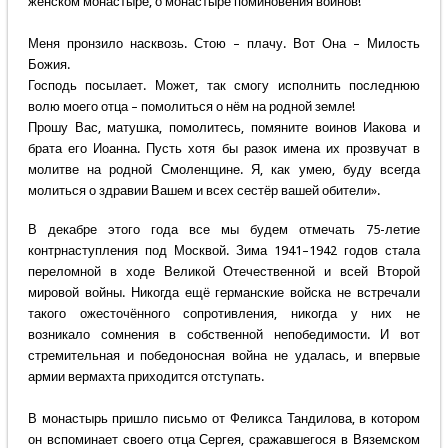
женском монастыре, о монастыре поминовения воинов!
Меня пронзило насквозь. Стою – плачу. Вот Она – Милость
Божия.
Господь посылает. Может, так смогу исполнить последнюю
волю моего отца – помолиться о нём на родной земле!
Прошу Вас, матушка, помолитесь, помяните воинов Иакова и
брата его Иоанна. Пусть хотя бы разок имена их прозвучат в
молитве на родной Смоленщине. Я, как умею, буду всегда
молиться о здравии Вашем и всех сестёр вашей обители».
В декабре этого года все мы будем отмечать 75-летие
контрнаступления под Москвой. Зима 1941–1942 годов стала
переломной в ходе Великой Отечественной и всей Второй
мировой войны. Никогда ещё германские войска не встречали
такого ожесточённого сопротивления, никогда у них не
возникало сомнения в собственной непобедимости. И вот
стремительная и победоносная война не удалась, и впервые
армии вермахта приходится отступать.
В монастырь пришло письмо от Феликса Тандилова, в котором
он вспоминает своего отца Сергея, сражавшегося в Вяземском