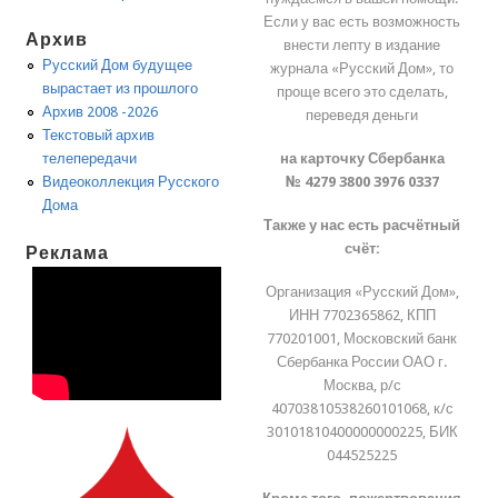
Если у вас есть возможность
Архив
внести лепту в издание
Русский Дом будущее
журнала «Русский Дом», то
вырастает из прошлого
проще всего это сделать,
Архив 2008 -2026
переведя деньги
Текстовый архив
на карточку Сбербанка
телепередачи
№ 4279 3800 3976 0337
Видеоколлекция Русского
Дома
Также у нас есть расчётный
счёт:
Реклама
Организация «Русский Дом»,
ИНН 7702365862, КПП
770201001, Московский банк
Сбербанка России ОАО г.
Москва, р/с
40703810538260101068, к/с
30101810400000000225, БИК
044525225