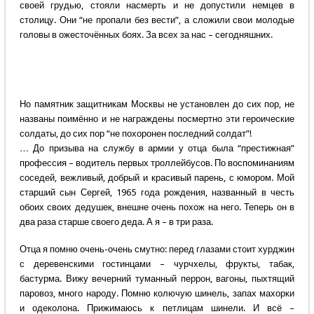
своей грудью, стояли насмерть и не допустили немцев в
столицу. Они “не пропали без вести”, а сложили свои молодые
головы в ожесточённых боях. За всех за нас – сегодняшних.
Но памятник защитникам Москвы не установлен до сих пор, не
названы поимённо и не награждены посмертно эти героические
солдаты, до сих пор “не похоронен последний солдат”!
… До призыва на службу в армии у отца была “престижная”
профессия – водитель первых троллейбусов. По воспоминаниям
соседей, вежливый, добрый и красивый парень, с юмором. Мой
старший сын Сергей, 1965 года рождения, названный в честь
обоих своих дедушек, внешне очень похож на него. Теперь он в
два раза старше своего деда. А я – в три раза.
Отца я помню очень-очень смутно: перед глазами стоит хурджин
с деревенскими гостинцами – чурчхелы, фрукты, табак,
бастурма. Вижу вечерний туманный перрон, вагоны, пыхтящий
паровоз, много народу. Помню колючую шинель, запах махорки
и одеколона. Прижимаюсь к петлицам шинели. И всё –