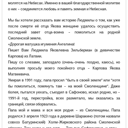
молятся на Небесах. Именно в вашей благодарственной молитве
о них – соединяется любовь и память земная и Небесная.
Мы бы хотели рассказать вам историю Людмилы о том, как уже
после смерти её отца Якова женщине удалось осуществить
последний завет отца-воина – помолиться на родной
Смоленской земле.
«Дорогая матушка игумения Ангелина!
Пишет Вам Людмила Яковлевна Зильберман (в девичестве
Карпова) из Латвии.
Пишу со слезами, запоздало (очень-очень поздно, каюсь), но
выполняя просьбу моего покойного отца – Карпова Якова
Матвеевича.
Умирая в 1991 году, папа просил “быть в своей земле” или “хотя
бы помолиться, помянуть там – на моей Смоленщине”. Даже
болея, пытался уехать, съездил в Сафоново, искал родню, но –
1991-й год, перестройка, всех разметало, мы оказались за
границей, связи оборвались.
Папа мой и мама и вся моя родня – из Смоленщины. Папа
родился 3 апреля 1923 года в деревне Шаракино (потом назвали
совхоз Батуринский) Холм-Жирковского района Смоленской