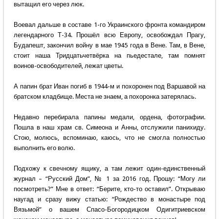
вытащил его через люк.
Воевал дальше в составе 1-го Украинского фронта командиром
легендарного Т-34. Прошёл всю Европу, освобождал Прагу,
Будапешт, закончил войну в мае 1945 года в Вене. Там, в Вене,
стоит наша Тридцатьчетвёрка на пьедестале, там помнят
воинов-освободителей, лежат цветы.
А папин брат Иван погиб в 1944-м и похоронен под Варшавой на
братском кладбище. Места не знаем, а похоронка затерялась.
Недавно перебирала папины медали, ордена, фотографии.
Пошла в наш храм св. Симеона и Анны, отслужили панихиду.
Стою, молюсь, вспоминаю, каюсь, что не смогла полностью
выполнить его волю.
Подхожу к свечному ящику, а там лежит один-единственный
журнал – “Русский Дом”, № 1 за 2016 год. Прошу: “Могу ли
посмотреть?” Мне в ответ: “Берите, кто-то оставил”. Открываю
наугад и сразу вижу статью: “Рождество в монастыре под
Вязьмой” о вашем Спасо-Богородицком Одигитриевском