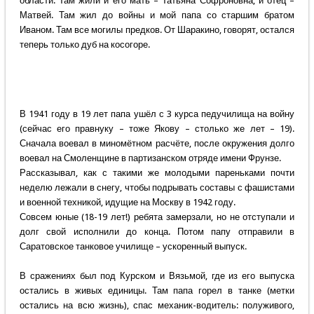
области. Там жили и его мать – Татьяна Софроновна, и отец –
Матвей. Там жил до войны и мой папа со старшим братом
Иваном. Там все могилы предков. От Шаракино, говорят, остался
теперь только дуб на косогоре.
В 1941 году в 19 лет папа ушёл с 3 курса педучилища на войну
(сейчас его правнуку – тоже Якову – столько же лет – 19).
Сначала воевал в миномётном расчёте, после окружения долго
воевал на Смоленщине в партизанском отряде имени Фрунзе.
Рассказывал, как с такими же молодыми пареньками почти
неделю лежали в снегу, чтобы подрывать составы с фашистами
и военной техникой, идущие на Москву в 1942 году.
Совсем юные (18-19 лет!) ребята замерзали, но не отступали и
долг свой исполнили до конца. Потом папу отправили в
Саратовское танковое училище – ускоренный выпуск.
В сражениях был под Курском и Вязьмой, где из его выпуска
остались в живых единицы. Там папа горел в танке (метки
остались на всю жизнь), спас механик-водитель: полуживого,