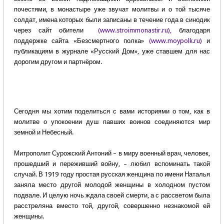
почестями, в монастыре уже звучат молитвы и о той тысяче
солдат, имена которых были записаны в течение года в синодик
через сайт обители
(
www.stroimmonastir.ru
),
благодаря
поддержке сайта «Безсмертного полка»
(
www.moypolk.ru
)
и
публикациям в журнале «Русский Дом», уже ставшем для нас
дорогим другом и партнёром.
Сегодня мы хотим поделиться с вами историями о том, как в
молитве о упокоении душ павших воинов соединяются мир
земной и Небесный.
Митрополит Сурожский Антоний – в миру военный врач, человек,
прошедший и переживший войну, – любил вспоминать такой
случай. В 1919 году простая русская женщина по имени Наталья
заняла место другой молодой женщины в холодном пустом
подвале. И целую ночь ждала своей смерти, а с рассветом была
расстреляна вместо той, другой, совершенно незнакомой ей
женщины.