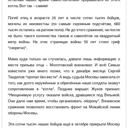
котла. Вот так – самим!
Погиб отец в возрасте 26 лет в числе сотен тысяч бойцов,
могилы их неизвестны (по самым скромным подсчётам, 680
тысяч остались на ратном поле). Ни до этого сражения, ни после
не было такого количества танков и самолётов на квадратный
метр войны. На этих страницах войны 50 лет стоял гриф
“секретно”.
Мама куда только ни стучалась, давали лишь информацию о
месте призыва отца – Молотовский военкомат. И всё! Семью
известили уже много позже, что в декабре месяце Сергей
Тандилов “пропал без вести”. А ведь судьба Москвы зависела от
того, как долго окружённые и обречённые наши солдаты окажут
сопротивление в “котле”. Позднее маршал Жуков признал:
“Неоценимую услугу оказали войска, дравшиеся под Вязьмой.
Они дали нам время, чтобы организовать оборону”. Вяземское
сражение позволило восстановить фронт на Можайской линии
обороны Москвы.
Эти сотни тысяч наших бойцов ещё в октябре прикрыли Москву