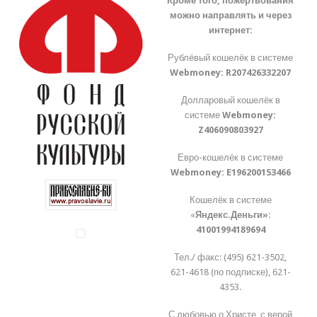
Кроме того, пожертвования
можно направлять и через
интернет:
Рублёвый кошелёк в системе
Webmoney:
R207426332207
Долларовый кошелёк в
системе
Webmoney:
Z406090803927
Евро-кошелёк в системе
Webmoney:
E196200153466
Кошелёк в системе
«
Яндекс.Деньги»:
41001994189694
Тел./ факс: (495) 621-3502,
621-4618 (по подписке), 621-
4353.
С любовью о Христе, с верой