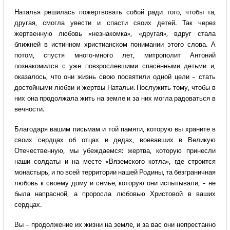
Наталья решилась пожертвовать собой ради того, чтобы та,
другая, смогла увести и спасти своих детей. Так через
жертвенную любовь «незнакомка», «другая», вдруг стала
ближней в истинном христианском понимании этого слова. А
потом, спустя много-много лет, митрополит Антоний
познакомился с уже повзрослевшими спасёнными детьми и,
оказалось, что они жизнь свою посвятили одной цели – стать
достойными любви и жертвы Натальи. Послужить тому, чтобы в
них она продолжала жить на земле и за них могла радоваться в
вечности.
Благодаря вашим письмам и той памяти, которую вы храните в
своих сердцах об отцах и дедах, воевавших в Великую
Отечественную, мы убеждаемся: жертва, которую принесли
наши солдаты и на месте «Вяземского котла», где строится
монастырь, и по всей территории нашей Родины, та безграничная
любовь к своему дому и семье, которую они испытывали, – не
была напрасной, а проросла любовью Христовой в ваших
сердцах.
Вы – продолжение их жизни на земле, и за вас они непрестанно