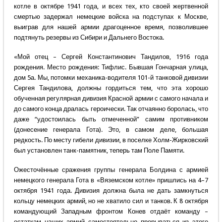
котле в октябре 1941 года, и всех тех, кто своей жертвенной
смертью задержал немецкие войска на подступах к Москве,
выиграв для нашей армии драгоценное время, позволившее
подтянуть резервы из Сибири и Дальнего Востока.
«Мой отец – Сергей Константинович Тандилов, 1916 года
рождения. Место рождения: Тифлис. Бывшая Гончарная улица,
дом 5а. Мы, потомки механика-водителя 101-й танковой дивизии
Сергея Тандилова, должны гордиться тем, что эта хорошо
обученная регулярная дивизия Красной армии с самого начала и
до самого конца дралась героически. Так отчаянно боролась, что
даже “удостоилась быть отмеченной” самим противником
(донесение генерала Гота). Это, в самом деле, большая
редкость. По месту гибели дивизии, в поселке Холм-Жирковский
был установлен танк-памятник, теперь там Поле Памяти.
Ожесточённые сражения группы генерала Болдина с армией
немецкого генерала Гота в «Вяземском котле» пришлись на 4–7
октября 1941 года. Дивизия должна была не дать замкнуться
кольцу немецких армий, но не хватило сил и танков. К 8 октября
командующий Западным фронтом Конев отдаёт команду –
остаткам наших армий самостоятельно прорываться из этого