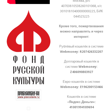
Москва, р/с
40703810538260101068, к/с
30101810400000000225, БИК
044525225
Кроме того, пожертвования
можно направлять и через
интернет:
Рублёвый кошелёк в системе
Webmoney:
R207426332207
Долларовый кошелёк в
системе
Webmoney:
Z406090803927
Евро-кошелёк в системе
Webmoney:
E196200153466
Кошелёк в системе
«
Яндекс.Деньги»:
41001994189694