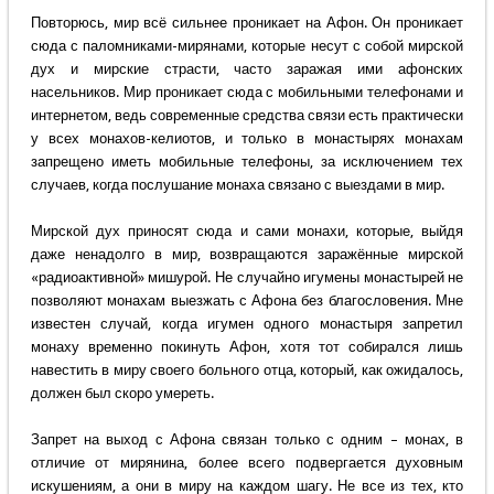
Повторюсь, мир всё сильнее проникает на Афон. Он проникает
сюда с паломниками-мирянами, которые несут с собой мирской
дух и мирские страсти, часто заражая ими афонских
насельников. Мир проникает сюда с мобильными телефонами и
интернетом, ведь современные средства связи есть практически
у всех монахов-келиотов, и только в монастырях монахам
запрещено иметь мобильные телефоны, за исключением тех
случаев, когда послушание монаха связано с выездами в мир.
Мирской дух приносят сюда и сами монахи, которые, выйдя
даже ненадолго в мир, возвращаются заражённые мирской
«радиоактивной» мишурой. Не случайно игумены монастырей не
позволяют монахам выезжать с Афона без благословения. Мне
известен случай, когда игумен одного монастыря запретил
монаху временно покинуть Афон, хотя тот собирался лишь
навестить в миру своего больного отца, который, как ожидалось,
должен был скоро умереть.
Запрет на выход с Афона связан только с одним – монах, в
отличие от мирянина, более всего подвергается духовным
искушениям, а они в миру на каждом шагу. Не все из тех, кто