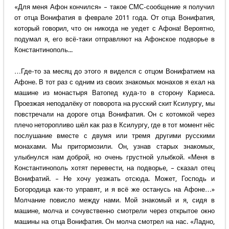
«Для меня Афон кончился» – такое СМС-сообщение я получил
от отца Вонифатия в феврале 2011 года. От отца Вонифатия,
который говорил, что он никогда не уедет с Афона! Вероятно,
подумал я, его всё-таки отправляют на Афонское подворье в
Константинополь...
…Где-то за месяц до этого я виделся с отцом Вонифатием на
Афоне. В тот раз с одним из своих знакомых монахов я ехал на
машине из монастыря Ватопед куда-то в сторону Кариеса.
Проезжая неподалёку от поворота на русский скит Ксилургу, мы
повстречали на дороге отца Вонифатия. Он с котомкой через
плечо неторопливо шёл как раз в Ксилургу, где в тот момент нёс
послушание вместе с двумя или тремя другими русскими
монахами. Мы притормозили. Он, узнав старых знакомых,
улыбнулся нам доброй, но очень грустной улыбкой. «Меня в
Константинополь хотят перевести, на подворье, – сказал отец
Вонифатий. – Не хочу уезжать отсюда. Может, Господь и
Богородица как-то управят, и я всё же останусь на Афоне…»
Молчание повисло между нами. Мой знакомый и я, сидя в
машине, молча и сочувственно смотрели через открытое окно
машины на отца Вонифатия. Он молча смотрел на нас. «Ладно,