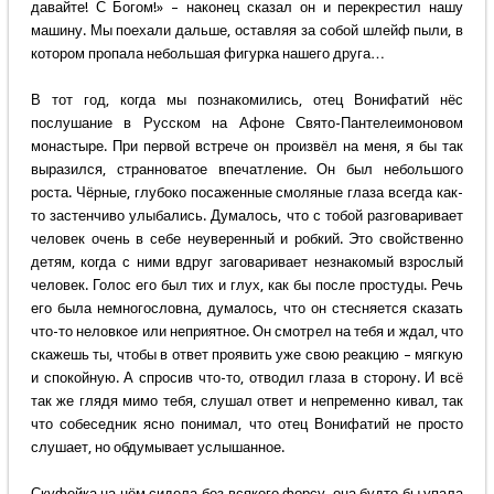
давайте! С Богом!» – наконец сказал он и перекрестил нашу
машину. Мы поехали дальше, оставляя за собой шлейф пыли, в
котором пропала небольшая фигурка нашего друга…
В тот год, когда мы познакомились, отец Вонифатий нёс
послушание в Русском на Афоне Свято-Пантелеимоновом
монастыре. При первой встрече он произвёл на меня, я бы так
выразился, странноватое впечатление. Он был небольшого
роста. Чёрные, глубоко посаженные смоляные глаза всегда как-
то застенчиво улыбались. Думалось, что с тобой разговаривает
человек очень в себе неуверенный и робкий. Это свойственно
детям, когда с ними вдруг заговаривает незнакомый взрослый
человек. Голос его был тих и глух, как бы после простуды. Речь
его была немногословна, думалось, что он стесняется сказать
что-то неловкое или неприятное. Он смотрел на тебя и ждал, что
скажешь ты, чтобы в ответ проявить уже свою реакцию – мягкую
и спокойную. А спросив что-то, отводил глаза в сторону. И всё
так же глядя мимо тебя, слушал ответ и непременно кивал, так
что собеседник ясно понимал, что отец Вонифатий не просто
слушает, но обдумывает услышанное.
Скуфейка на нём сидела без всякого форсу, она будто бы упала