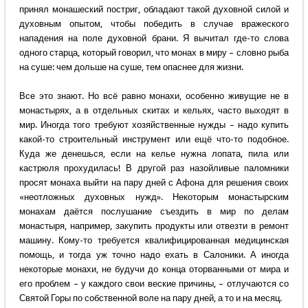
принял монашеский постриг, обладают такой духовной силой и
духовным опытом, чтобы победить в случае вражеского
нападения на поле духовной брани. Я вычитал где-то слова
одного старца, который говорил, что монах в миру – словно рыба
на суше: чем дольше на суше, тем опаснее для жизни.
Все это знают. Но всё равно монахи, особенно живущие не в
монастырях, а в отдельных скитах и кельях, часто выходят в
мир. Иногда того требуют хозяйственные нужды – надо купить
какой-то строительный инструмент или ещё что-то подобное.
Куда же денешься, если на келье нужна лопата, пила или
кастрюля прохудилась! В другой раз назойливые паломники
просят монаха выйти на пару дней с Афона для решения своих
«неотложных духовных нужд». Некоторым монастырским
монахам даётся послушание съездить в мир по делам
монастыря, например, закупить продукты или отвезти в ремонт
машину. Кому-то требуется квалифицированная медицинская
помощь, и тогда уж точно надо ехать в Салоники. А иногда
некоторые монахи, не будучи до конца оторванными от мира и
его проблем – у каждого свои веские причины, – отлучаются со
Святой Горы по собственной воле на пару дней, а то и на месяц.