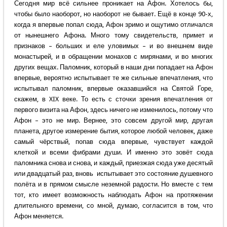
Сегодня мир всё сильнее проникает на Афон. Хотелось бы,
чтобы было наоборот, но наоборот не бывает. Ещё в конце 90-х,
когда я впервые попал сюда, Афон зримо и ощутимо отличался
от нынешнего Афона. Много тому свидетельств, примет и
признаков – больших и еле уловимых – и во внешнем виде
монастырей, и в обращении монахов с мирянами, и во многих
других вещах. Паломник, который в наши дни попадает на Афон
впервые, вероятно испытывает те же сильные впечатления, что
испытывал паломник, впервые оказавшийся на Святой Горе,
скажем, в XIX веке. То есть с сточки зрения впечатления от
первого визита на Афон, здесь ничего не изменилось, потому что
Афон – это не мир. Вернее, это совсем другой мир, другая
планета, другое измерение бытия, которое любой человек, даже
самый чёрствый, попав сюда впервые, чувствует каждой
клеткой и всеми фибрами души. И именно это зовёт сюда
паломника снова и снова, и каждый, приезжая сюда уже десятый
или двадцатый раз, вновь испытывает это состояние душевного
полёта и в прямом смысле неземной радости. Но вместе с тем
тот, кто имеет возможность наблюдать Афон на протяжении
длительного времени, со мной, думаю, согласится в том, что
Афон меняется.