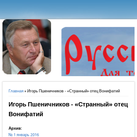
Вы здесь
Главная
» Игорь Пшеничников - «Странный» отец Вонифатий
Игорь Пшеничников - «Странный» отец
Вонифатий
Архив:
№ 1 январь 2016