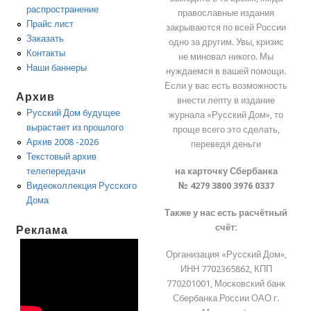
распространение
православные издания
Прайс лист
закрываются по всей России
Заказать
одно за другим. Увы, кризис
Контакты
не миновал никого. Мы
Наши баннеры
нуждаемся в вашей помощи.
Если у вас есть возможность
Архив
внести лепту в издание
Русский Дом будущее
журнала «Русский Дом», то
вырастает из прошлого
проще всего это сделать,
Архив 2008 -2026
переведя деньги
Текстовый архив
на карточку Сбербанка
телепередачи
№ 4279 3800 3976 0337
Видеоколлекция Русского
Дома
Также у нас есть расчётный
счёт:
Реклама
Организация «Русский Дом»,
ИНН 7702365862, КПП
770201001, Московский банк
Сбербанка России ОАО г.