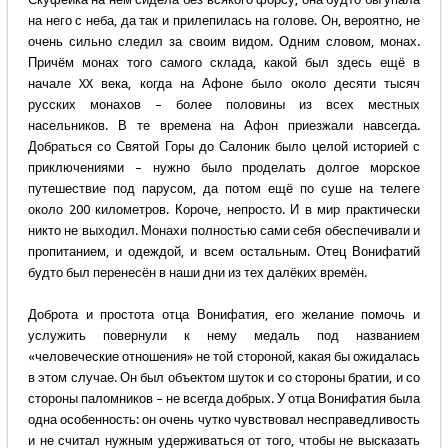
на него с неба, да так и прилепилась на голове. Он, вероятно, не
очень сильно следил за своим видом. Одним словом, монах.
Причём монах того самого склада, какой был здесь ещё в
начале XX века, когда на Афоне было около десяти тысяч
русских монахов – более половины из всех местных
насельников. В те времена на Афон приезжали навсегда.
Добраться со Святой Горы до Салоник было целой историей с
приключениями – нужно было проделать долгое морское
путешествие под парусом, да потом ещё по суше на телеге
около 200 километров. Короче, непросто. И в мир практически
никто не выходил. Монахи полностью сами себя обеспечивали и
пропитанием, и одеждой, и всем остальным. Отец Вонифатий
будто был перенесён в наши дни из тех далёких времён.
Доброта и простота отца Вонифатия, его желание помочь и
услужить повернули к нему медаль под названием
«человеческие отношения» не той стороной, какая бы ожидалась
в этом случае. Он был объектом шуток и со стороны братии, и со
стороны паломников – не всегда добрых. У отца Вонифатия была
одна особенность: он очень чутко чувствовал несправедливость
и не считал нужным удерживаться от того, чтобы не высказать