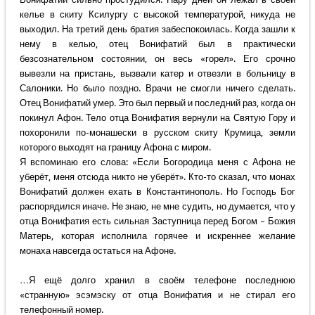
келье в скиту Ксилургу с высокой температурой, никуда не
выходил. На третий день братия забеспокоилась. Когда зашли к
нему в келью, отец Вонифатий был в практически
безсознательном состоянии, он весь «горел». Его срочно
вывезли на пристань, вызвали катер и отвезли в больницу в
Салоники. Но было поздно. Врачи не смогли ничего сделать.
Отец Вонифатий умер. Это был первый и последний раз, когда он
покинул Афон. Тело отца Вонифатия вернули на Святую Гору и
похоронили по-монашески в русском скиту Крумица, земли
которого выходят на границу Афона с миром.
Я вспоминаю его слова: «Если Богородица меня с Афона не
уберёт, меня отсюда никто не уберёт». Кто-то сказал, что монах
Вонифатий должен ехать в Константинополь. Но Господь Бог
распорядился иначе. Не знаю, не мне судить, но думается, что у
отца Вонифатия есть сильная Заступница перед Богом – Божия
Матерь, которая исполнила горячее и искреннее желание
монаха навсегда остаться на Афоне.
…Я ещё долго хранил в своём телефоне последнюю
«странную» эсэмэску от отца Вонифатия и не стирал его
телефонный номер.