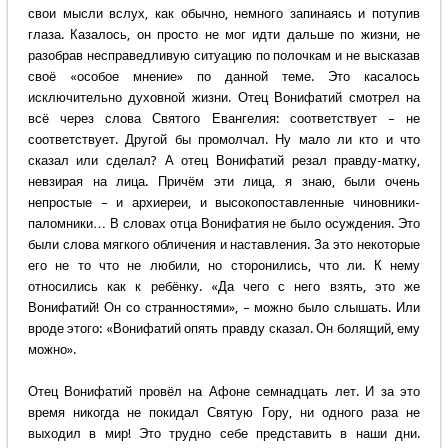
свои мысли вслух, как обычно, немного запинаясь и потупив
глаза. Казалось, он просто не мог идти дальше по жизни, не
разобрав несправедливую ситуацию по полочкам и не высказав
своё «особое мнение» по данной теме. Это касалось
исключительно духовной жизни. Отец Вонифатий смотрел на
всё через слова Святого Евангелия: соответствует – не
соответствует. Другой бы промолчал. Ну мало ли кто и что
сказал или сделал? А отец Вонифатий резал правду-матку,
невзирая на лица. Причём эти лица, я знаю, были очень
непростые – и архиереи, и высокопоставленные чиновники-
паломники… В словах отца Вонифатия не было осуждения. Это
были слова мягкого обличения и наставления. За это некоторые
его не то что не любили, но сторонились, что ли. К нему
относились как к ребёнку. «Да чего с него взять, это же
Вонифатий! Он со странностями», – можно было слышать. Или
вроде этого: «Вонифатий опять правду сказал. Он болящий, ему
можно».
Отец Вонифатий провёл на Афоне семнадцать лет. И за это
время никогда не покидал Святую Гору, ни одного раза не
выходил в мир! Это трудно себе представить в наши дни.