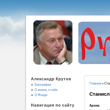
Александр Крутов
Вы здес
Главная
» Ста
Биография
О жизни, о себе
Станисл
О Фонде
Навигация по сайту
Архив: