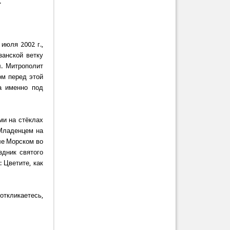
.
июля 2002 г.,
занской ветку
л. Митрополит
ом перед этой
ла именно под
ми на стёклах
Младенцем на
ле Морском во
здник святого
 Цветите, как
ткликаетесь,