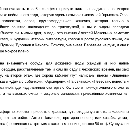
й запечатлеть в себе «эффект присутствия», вы садитесь на мокр
олке небольшого сада, которую здесь называют «скамьёй Горького». О ва
 полосатая, серая, кругломорденькая кошечка, которая только 
ейшее занятие наблюдения за трясогузкой, и вы с видом псевдоэн
 «Знаете ли, милый друг, а ведь это именно Алексей Максимыч заметил:
гаем, и будущий историк литературы, говоря о росте русского языка, ска
Пушкин, Тургенев и Чехов”». Похоже, она знает. Берёте её на руки, и она
ше мокрое плечо.
на знаменитые сосуды для дождевой воды (каждый из них напо
 сердце), расставленные там и сям по саду с чеховских времен, вы зах
у, на второй этаж, где хорош кабинет (тут написаны пьесы «Вишнёвы
казы «Дама с собачкой», «Архиерей», «На святках», «Невеста», повесть «
остиной, где над льняной скатертью большого прямоугольного стола в
, а на высоких окнах – ажурные занавески, привезённые хозяином из
мфортно, хочется присесть с краешка, чуть отодвинув от стола массивн
я, вот-вот зайдет Антон Павлович, протирая пенсне, или хозяйка дома, 
на (прожившая на третьем этаже, в мезонине, свыше 56 лет). Супруга пи