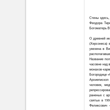
Стены здесь,
Феодора Тиро
Богоматерь В
О древней ик
(Херсонеса) 
увезена в Ви
располагавше
Название пол
часовне над в
монахов-кар
Богородице «
Архиепископ 
человек, ме
репрессирова
раненых с ар
святых в 199
Феликсович –