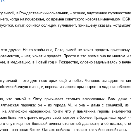
015
у зимой, в Рождественский сочельник, – особое, внутреннее путешествие
тнего, когда на побережье, со времён советского новояза именуемом ЮБК
лубится, кипит, сочится солнцем, гулеванит, по-нашему сказать, «отдыхает
 это другое. Не то чтобы она, Ялта, зимой не хочет продать приезжему 
ртаментов, – нет, хочет и продаёт. Просто в это время она во многом и
нее, в медитацию, в Новый год и Рождество, словно задумываясь о вечно
ту зимой – это для некоторых ещё и побег. Человек выпадает из св
обками обычную жизнь, и, перевалив через горы, ныряет в ладони побереж
но, что зимой я Ялту прибывает столько влюбленных. Вам даже 
ялтинская парочка: он – из города М., и она – дама с собачкой, из
 на ялтинской набережной, почти что у памятника героям знаменито
жно быть, им странно видеть свой портрет в бронзе. Правда, наш герой –
 его спутницы нет большой шляпы столетней давности, и её платье, с о
уара – она носит брюки. Однако собачка – такая ж, как у бронзовой пары.