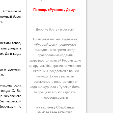
Помощь «Русскому Дому»
. В отличие от
 (южный берег
».
Дорогие братья и сестры!
Благодаря вашей поддержке
всякий товар,
«Русский Дом» продолжает
 сама уходит в
выходить в то время, когда
м. Да и когда
православные издания
закрываются по всей России одно
за другим. Увы, кризис не миновал
оего времени,
никого. Мы нуждаемся в вашей
ья.
помощи. Если у вас есть
возможность внести лепту в
знакома одна
издание журнала «Русский Дом»,
 города Х. Вы
то проще всего это сделать,
го чеховского
переведя деньги
 без чеховской
борочками, не
на карточку Сбербанка
№ 4279 3800 3976 0337