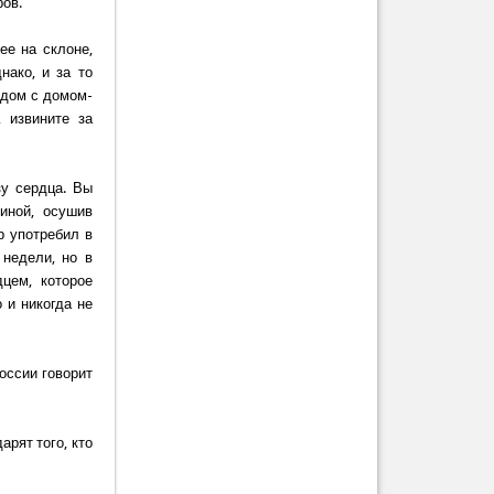
ров.
ее на склоне,
нако, и за то
рядом с домом-
 извините за
зу сердца. Вы
иной, осушив
р употребил в
 недели, но в
цем, которое
 и никогда не
России говорит
рят того, кто