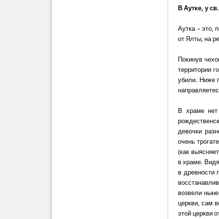
В Аутке, у с
Аутка – это, 
от Ялты, на р
Покинув чехо
территории го
убили. Ниже 
направляетесь
В храме нет
рождественс
девочки разн
очень трогат
(как выясняе
в храме. Видя
в древности п
восстанавлив
возвели ныне
церкви, сам 
этой церкви 