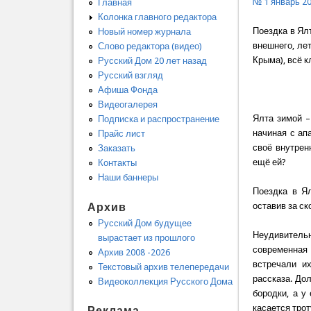
№ 1 январь 2
Главная
Колонка главного редактора
Поездка в Ялт
Новый номер журнала
внешнего, ле
Слово редактора (видео)
Крыма), всё к
Русский Дом 20 лет назад
Русский взгляд
Афиша Фонда
Видеогалерея
Ялта зимой –
Подписка и распространение
начиная с апа
Прайс лист
своё внутрен
Заказать
ещё ей?
Контакты
Наши баннеры
Поездка в Ял
Архив
оставив за ск
Русский Дом будущее
Неудивитель
вырастает из прошлого
современная 
Архив 2008 -2026
встречали их
Текстовый архив телепередачи
рассказа. Дол
Видеоколлекция Русского Дома
бородки, а у
касается трот
Реклама