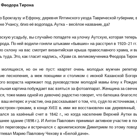
в. Феодора Тирона
по Брокгаузу и Ефрону, деревня Ялтинского уезда Таврической губернии, 
еке Учансу, близ её водопада. Аутка – весёлое название, да?
вскую усадьбу, вы случайно попадете на улочку Аутскую, которая теперь
рода. По ней водили-гоняли штыками «бывших» на расстрел в 1920–21 гг.
по склону на вас смотрит византийская крыша православного храма, и вы
 туда. Это, как гласит надпись, «Храм св. великомученика Феодора Тирон
 молящихся, но он не пуст: квартет очень молодых мужчин репетир
кие песнопения, а меж поющими и столиком с иконой Казанской Богор
ого возраста наряжают под руководством молодой мамы ёлку к Рожде
ельная картина побуждает вас взяться за фотоаппарат. Женщина за свеч
тся, тоже мама одной из девочек) радостно говорит, что батюшка благосл
 ваш интерес и участие, она рассказывает о том, что, судя по источникам,
остроен греками, в конце XVIII в. ими же восстановлен как деревянный,
ался за казённый счет в 1842 г., но когда население Верхней Аутки в
шнее здание (1898 г.). И Антон Павлович принимал активное участие в по
вёл переговоры и встречался с архиепископом Димитрием по этому пово
отпевал Марию Павловну Чехову в «Белой даче».