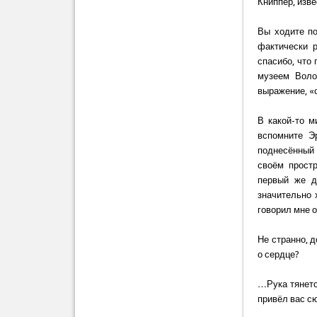
Книппер, изве
Вы ходите по
фактически р
спасибо, что 
музеем Воло
выражение, «
В какой-то м
вспомните Э
поднесённый 
своём простр
первый же д
значительно 
говорил мне о
Не странно, д
о сердце?
…Рука тянетс
привёл вас с