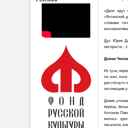
«Двое идут 
«Ялтинский д
словами тог
альтернатива
Дух Юрия Да
неспроста – 
Домик Чехов
Из тучи, пер
ли зонт, кол
расстёгнуто п
петляющим ул
Домик утопае
берёза, белы
Антоном Павл
жилось здес
писателю, кое