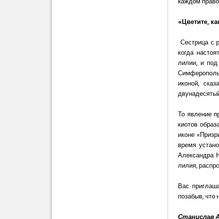
каждом правос
«Цветите, к
Сестрица с р
когда настоя
лилии, и под
Симферопольс
иконой, сказ
двунадесятый
То явление п
киотов обра
иконе «Призр
время устано
Александра Н
лилия, распро
Вас приглаш
позабыв, что
Станислав 