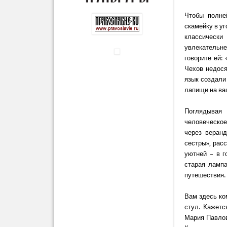
Чтобы полне
скамейку в уг
классически
увлекательн
говорите ей:
Чехов недося
язык создали 
лапищи на ва
Поглядывая 
человеческое
через веранд
сестры», расс
уютней – в г
старая лампа
путешествия.
Вам здесь ко
стул. Кажетс
Мария Павлов