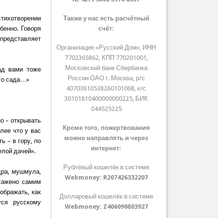
тихотворении
Также у нас есть расчётный
бенно. Говоря
счёт:
представляет
Организация «Русский Дом», ИНН
7702365862, КПП 770201001,
Московский банк Сбербанка
ад вами тоже
России ОАО г. Москва, р/с
ого сада…»
40703810538260101068, к/с
30101810400000000225, БИК
044525225
о – открывать
Кроме того, пожертвования
лее что у вас
можно направлять и через
ь – в гору, по
интернет:
елой дачей».
Рублёвый кошелёк в системе
дра, мушмула,
Webmoney:
R207426332207
осажено самим
ображать, как
Долларовый кошелёк в системе
уся русскому
Webmoney:
Z406090803927