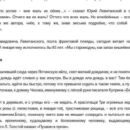
по аллее – мне жаль их обоих…» – сказал Юрий Левитанский в с
омик». Отчего же их жаль? Оттого что всех жаль. Но влюблённых – осо
о же автора, «ибо, к тому же, знаю весьма подробно, что собой 
».
видовича Левитанского, поэта фронтовой плеяды, сегодня витает н
21 января ему исполнилось бы 85 лет. «Мы старомодны, как запах вишнёв
а
евалившей сюда через Ялтинскую яйлу, сеет мелкий дождичек, и не понятн
и дождь идёт словно у вас изнутри. Вы в дожде или дождь в вас? Тем бо
альто, идёте вы быстро, потому что привыкли ходить в таком темпе, а пут
очкам, к домику Чехова, именуемому с лёгкой руки писателя Куприна «Б
т в деревьях, и с улицы его – не видать. А красотища! Три огромных ке
е розы (с лепестками, в январе-то!), тростниковая рощица, – всё это п
овичем.Благо, поначалу никто вам не мешает созерцать и пытаться во
ь ироничному, худощавому и болезненному человеку, выдающем
го Л. Толстой назвал «Пушкин в прозе».