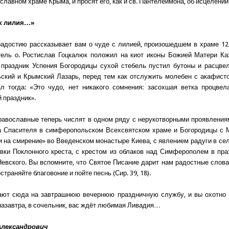
лавном храме Крыма, и просят его, как и св. Пантелеимона, об исцелении
ак лилия…»
адостию рассказывает вам о чуде с лилией, произошедшем в храме 12 
тель о. Ростислав Гоцкалюк положил на киот иконы Божией Матери Ка
 праздник Успения Богородицы сухой стебель пустил бутоны и расцве
кий и Крымский Лазарь, перед тем как отслужить молебен с акафист
ал тогда: «Это чудо, нет никакого сомнения: засохшая ветка процве
 праздник».
равославные теперь числят в одном ряду с нерукотворными проявления
за Спасителя в симферопольском Всехсвятском храме и Богородицы с 
и на смирение» во Введенском монастыре Киева, с явлением радуги в се
вки Поклонного креста, с крестом из облаков над Симферополем в пра
евского. Вы вспомните, что Святое Писание дарит нам радостные слова:
страняйте благовоние и пойте песнь (Сир. 39, 18).
ают сюда на завтрашнюю вечернюю праздничную службу, и вы охотно о
 назавтра, в сочельник, вас ждёт любимая Ливадия…
Александрович