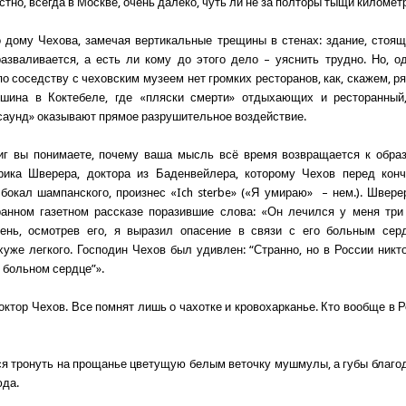
стно, всегда в Москве, очень далеко, чуть ли не за полторы тыщи километ
 дому Чехова, замечая вертикальные трещины в стенах: здание, стоящ
азваливается, а есть ли кому до этого дело – уяснить трудно. Но, од
по соседству с чеховским музеем нет громких ресторанов, как, скажем, 
шина в Коктебеле, где «пляски смерти» отдыхающих и ресторанный,
саунд» оказывают прямое разрушительное воздействие.
иг вы понимаете, почему ваша мысль всё время возвращается к обра
рика Шверера, доктора из Баденвейлера, которому Чехов перед конч
бокал шампанского, произнес «Ich sterbe» («Я умираю» – нем.). Швере
анном газетном рассказе поразившие слова: «Он лечился у меня три
ень, осмотрев его, я выразил опасение в связи с его больным серд
хуже легкого. Господин Чехов был удивлен: “Странно, но в России никто
 больном сердце”».
октор Чехов. Все помнят лишь о чахотке и кровохарканье. Кто вообще в 
я тронуть на прощанье цветущую белым веточку мушмулы, а губы благода
юда.