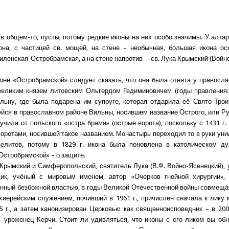
 в общем-то, пусты, потому редкие иконы на них особо значимы. У алтар
на, с частицей св. мощей, на стене – необычная, большая икона ос
иленская-Остробрамская, а на стене напротив – св. Лука Крымский (Войн
оне «Остробрамской» следует сказать, что она была отнята у правосл
великим князем литовским Ольгердом Гедиминовичем (годы правления:
льну, где была подарена им супруге, которая отдарила её Свято-Трои
йся в православном районе Вильны, носившем название Острого, или Рус
учила от польского «остра брама» (острые ворота), поскольку с 1431 г.
оротами, носившей такое названием. Монастырь переходил то в руки униа
мелитов, потому в 1829 г. икона была поновлена в католическом ду
Остробрамской» – о защите.
Крымский и Симферопольский, святитель Лука (В.Ф. Войно-Ясенецкий),
дик, учёный с мировым именем, автор «Очерков гнойной хирургии», 
нный безбожной властью, в годы Великой Отечественной войны совмещ
хиерейским служением, почивший в 1961 г., причислен сначала к лику
5 г., а затем канонизирован Церковью как священноисповедник – в 200
 уроженец Керчи. Стоит ли удивляться, что иконы с его ликом вы об