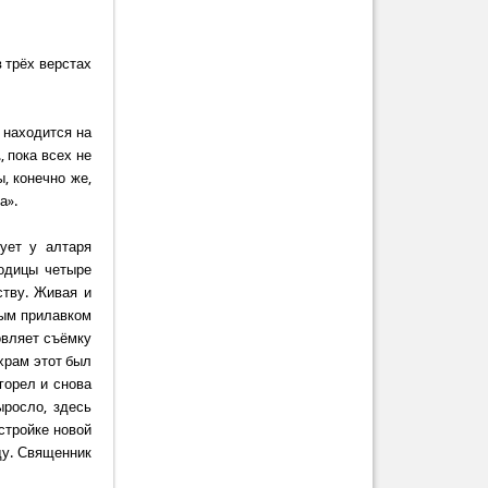
в трёх верстах
 находится на
, пока всех не
, конечно же,
а».
ует у алтаря
одицы четыре
ству. Живая и
ным прилавком
овляет съёмку
 храм этот был
 горел и снова
ыросло, здесь
стройке новой
ду. Священник