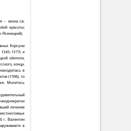
я – икона св.
обой красоты:
о-Ясенецкий).
авных Корсуни
 1345–1377) и
цкой обители,
ского, конца.
 находилась в
тов (1596), то
хе. Молитесь
 удивительный
неоднократно
авший лечение
 местночтимых
0 г. Валентин
наруживаете в