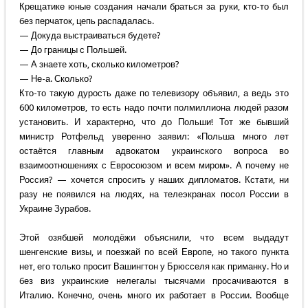
Крещатике юные создания начали браться за руки, кто-то был
без перчаток, цепь распадалась.
— Докуда выстраиваться будете?
— До границы с Польшей.
— А знаете хоть, сколько километров?
— Не-а. Сколько?
Кто-то такую дурость даже по телевизору объявил, а ведь это
600 километров, то есть надо почти полмиллиона людей разом
установить. И характерно, что до Польши! Тот же бывший
министр Ротфельд уверенно заявил: «Польша много лет
остаётся главным адвокатом украинского вопроса во
взаимоотношениях с Евросоюзом и всем миром». А почему не
Россия? — хочется спросить у наших дипломатов. Кстати, ни
разу не появился на людях, на телеэкранах посол России в
Украине Зурабов.
Этой озябшей молодёжи объяснили, что всем выдадут
шенгенские визы, и поезжай по всей Европе, но такого пункта
нет, его только просит Вашингтон у Брюсселя как приманку. Но и
без виз украинские нелегалы тысячами просачиваются в
Италию. Конечно, очень много их работает в России. Вообще