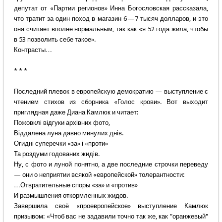
депутат от «Партии регионов» Инна Богословская рассказала,
что тратит за один поход в магазин 6 — 7 тысяч долларов, и это
она считает вполне нормальным, так как «я 52 года жила, чтобы
в 53 позволить себе такое».
Контрасты…
* * *
Последний плевок в европейскую демократию — выступление с
чтением стихов из сборника «Голос крови». Вот выходит
приглядная даже Диана Камлюк и читает:
Пожовклі відгуки архівних фото,
Віддалена луна давно минулих днів.
Огидні суперечки «за» і «проти»
Та роздуми годованих жидів.
Ну, с фото и луной понятно, а две последние строчки переведу
— они о неприятии всякой «европейской» толерантности:
…Отвратительные споры «за» и «против»
И размышления откормленных жидов.
Завершила своё «проевропейское» выступление Камлюк
призывом: «Чтоб вас не задавили точно так же, как "оранжевый"