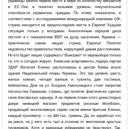
украинцы заняли первое место в мире по количеству мигрантов
в ЕС. Оно и понятно: возьмём уровень покупательной
способности украинских граждан. По этому показателю, в
соответствии с исследованиями международной компании GfK,
страна находится на предпоследнем месте в Европе! Худшая
ситуация только у молдаван. Аналогичным образом дела
обстоят и с показателем ВВП на душу населения. Украина —
практически самая нищая страна Европы! Понятно
недовольство правительством, коррупцией, диким расслоением.
Но кто будет нищих содержать? Выиграют от евровыбора только
те, кто и сегодня жирует. Киевские апартаменты лидера партии
УДАР Виталия Кличко расположены в центре Киева возле
здания Национальной оперы Украины. Это три уровня, шесть
жилых комнат, четыре ванные и туалета, две гостиные,
библиотека. Дом на ул. Богдана Хмельницкого стоит напротив
посольства Германии, страны, где политик фактически сделал
свою боксёрскую карьеру. А на первом этаже этого дома открыл
двери немецкий магазин предметов роскоши Montblanc,
продающий эксклюзивную серию часов имени братьев Кличко,
каждый хронометр — по 400 тыс. гривень. Да, он заработал это
на ринге, но у него есть тыл в отличие от миллионов простых
тружеников. Хотя и народные избранники не бедствуют. Так,