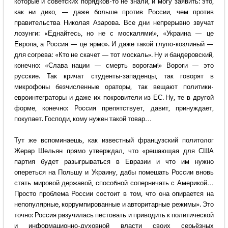
которые и советских порядков-то не знали, и могу заявить: это,
как ни дико, — даже больше против России, чем против
правительства Николая Азарова. Все дни непрерывно звучат
лозунги: «Еднайтесь, но не с москалями!», «Украина — це
Европа, а Россия — це ярмо». И даже такой глупо-козлиный —
для согрева: «Кто не скачет — тот москаль». Ну и бандеровский,
конечно: «Слава нации — смерть ворогам!» Вороги — это
русские. Так кричат студенты-западенцы, так говорят в
микрофоны безчисленные ораторы, так вещают политики-
евроинтеграторы и даже их покровители из ЕС. Ну, те в другой
форме, конечно: Россия препятствует, давит, принуждает,
покупает. Господи, кому нужен такой товар…
Тут же вспоминаешь, как известный французский политолог
Жерар Шельян прямо утверждал, что «решающая для США
партия будет разыгрываться в Евразии и что им нужно
опереться на Польшу и Украину, дабы помешать России вновь
стать мировой державой, способной соперничать с Америкой…
Просто проблема России состоит в том, что она опирается на
непопулярные, коррумпированные и авторитарные режимы». Это
точно: Россия разучилась пестовать и приводить к политической
и информационно-духовной власти своих серьёзных