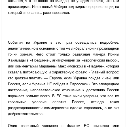
сожалел, что не попал на Майдан, не увидел воочию, что там
происходило. И вот новый Майдан под видом еврореволюции, на
который я попал и… разочаровался.
События на Украине в этот раз освещались подробнее,
аналитичнее, но в основном с той же либеральной и прозападной
точки зрения. Чего стоит только развязная манера Ирины
Хакамады в «Поединке», агитирующей за «европейский выбор»,
или комментарии Марианны Максимовской в «Неделе», которая
сказала потрясающую и характерную фразу: «Главный вопрос:
кто должен платить — Европа, если Украина пойдёт к ней, или
Россия, если Украина НЕ пойдёт в Евросоюз?» Это зловредное
настроение, наплевательское отношение к достоянию России
поражает больше всего. В ЕС тоже были уверены, что все их
кабальные условия оплатит Россия, отсюда такая
раздосадованность: коммерческая сделка сорвалась, а не акт
доброжелательства.
Один развязный украинец с флагом ЕС принялся мне