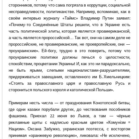
сторонников, потому что сама погрязла в коррупции, социальной
несправедливости, политиканстве. Например, вспоминаю, как в
своём интервью журналу «Таймс» Владимир Путин заявил:
«Почему-то Соединённые Штаты решили, что в Украине есть
часть политической элиты, которая является проамериканской,
а часть является пророссийской… Так вот, они на самом деле не
пророссийские, не проамериканские, не проевропейские, они —
проукраинские». Ей-богу, трудно в это поверить, потому что
проукраинские политики должны печься о целостности,
спокойствии, процветании Украины! И, как это ни парадоксально,
не быть ярыми, слепыми националистами-разрушителями,
придерживаться завещания, оставленного им Б. Хмельницким:
«Стоять за православного царя и православную Русь и
сторониться польского короля и католической Польши».
Примерам несть числа — от празднования Конотопской битвы,
где одни казаки порубали других, до чествования пособников
фашизма. Приехал 22 июня во Львов, а там — чёрные
рекламные щиты с надписью красным цветом «Комунізм =
Нацизм». Оксана Забужко, украинская поэтесса, с восторгом
принимая «оранжевую революцию», ликовала: «Не исключено,