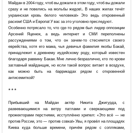
Майдан в 2004 году, чтоб вы дожали в этом году, чтоб вы дожали
сразу и не повелись на мольбы жидов!.. В наших жилах течёт
украинская кровь белого человека!» Это ведь откровенный
расизм! США и Европа! У вас за это уголовно преследуют.
Особенно потрясало то, что где-то рядом был лидер оппозиции
Арсений Яценюк, а ведь интернет и СМИ переполнены
рассуждениями о том, что он зачем-то стесняется своего
еврейства, хотя его мама, чья девичья фамилия якобы Бакай,
принадлежит к древнему иудейскому роду, который известен
благодаря раввину Бакаи. Мне лично безразлично, кто по крови
заглавный майданщик, но если такой вопрос витает в воздухе,
как можно быть на баррикадах рядом с откровенной
антисемиткой?
* * *
Прибывший на Майдан актёр Никита Джигурда, с
развевающимися на ветру патлами и сверкающими под
прожекторами перстнями, исступлённо хрипел: «Это всё — не
против России, это — против совка!» Увы, я провёл на площадях
Киева куда больше времени, причём рядом с сопляками,