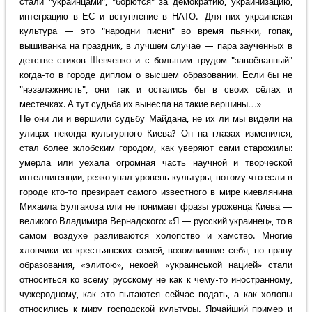
стали "украинцами", "борются" за демократию, украинизацию,
интеграцию в ЕС и вступление в НАТО. Для них украинская
культура — это "народни писни" во время пьянки, гопак,
вышиванка на праздник, в лучшем случае — пара заученных в
детстве стихов Шевченко и с большим трудом "завоёванный"
когда-то в городе диплом о высшем образовании. Если бы не
"нэзалэжнисть", они так и остались бы в своих сёлах и
местечках. А тут судьба их вынесла на такие вершины…»
Не они ли и вершили судьбу Майдана, не их ли мы видели на
улицах некогда культурного Киева? Он на глазах изменился,
стал более жлобским городом, как уверяют сами старожилы:
умерла или уехала огромная часть научной и творческой
интеллигенции, резко упал уровень культуры, потому что если в
городе кто-то презирает самого известного в мире киевлянина
Михаила Булгакова или не понимает фразы уроженца Киева —
великого Владимира Вернадского: «Я — русский украинец», то в
самом воздухе разливаются холопство и хамство. Многие
хлопчики из крестьянских семей, возомнившие себя, по праву
образования, «элитою», некоей «украинськой нацией» стали
относиться ко всему русскому не как к чему-то иностранному,
чужеродному, как это пытаются сейчас подать, а как холопы
относились к миру господской культуры. Ярчайший пример и