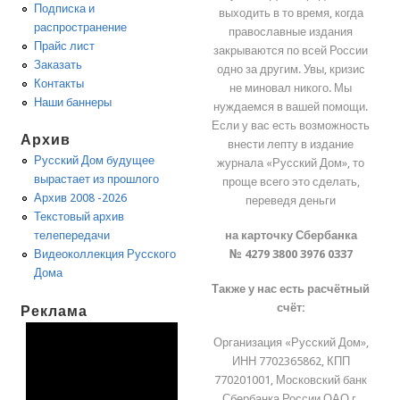
Подписка и
выходить в то время, когда
распространение
православные издания
Прайс лист
закрываются по всей России
Заказать
одно за другим. Увы, кризис
Контакты
не миновал никого. Мы
Наши баннеры
нуждаемся в вашей помощи.
Если у вас есть возможность
Архив
внести лепту в издание
Русский Дом будущее
журнала «Русский Дом», то
вырастает из прошлого
проще всего это сделать,
Архив 2008 -2026
переведя деньги
Текстовый архив
на карточку Сбербанка
телепередачи
№ 4279 3800 3976 0337
Видеоколлекция Русского
Дома
Также у нас есть расчётный
счёт:
Реклама
Организация «Русский Дом»,
ИНН 7702365862, КПП
770201001, Московский банк
Сбербанка России ОАО г.