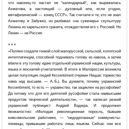
что наконец-то настал не "календарный", как выражалась
Ахматова, а настоящий — духовный или, если угодно,
метафизический — конец СССР». Так считали и те, кто не знал
Ахматову и Забужко, но разбивал «на сувениры» скульптуру
Ленина из карельского гранита, отождествляя его с Россией. Но
Ленин — не Россия.
* * *
«Поляки создали тонкий слой малорусской, сельской, холопской
интеллигенции, способной поднимать голову из навоза, а затем
вбили в эту голову идею отдельной украинской нации, культуры,
языка и москалей-угнетателей. В итоге в Малороссии возникла
целая популяция людей Ressentiment (термин Ницше: торжество
хама над высшим. — А. Б.). Вы думаете, почему украинский
Ressentiment, то есть — украинство, так зациклен на русофобии?
Да потому что для его деятелей русофобия стала наивысшим
продуктом творческой деятельности», — так написал резкий
украинский публицист Андрей Ваджра. И продолжил
безжалостно: «Молодая революционная поросль, бывшие
комсомольские работники, — "недоделанные" коммунисты-
ленинцы, привыкшие работать лишь языком. Сейчас они все