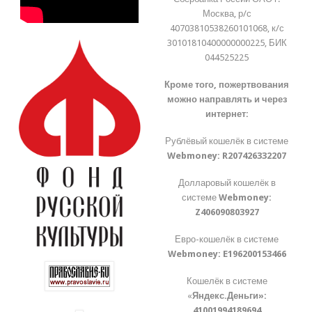
Москва, р/с
40703810538260101068, к/с
30101810400000000225, БИК
044525225
Кроме того, пожертвования
можно направлять и через
интернет:
Рублёвый кошелёк в системе
Webmoney:
R207426332207
Долларовый кошелёк в
системе
Webmoney:
Z406090803927
Евро-кошелёк в системе
Webmoney:
E196200153466
Кошелёк в системе
«
Яндекс.Деньги»:
41001994189694