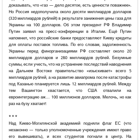
доказывать, что «газ — дело десятое, есть ценности поважнее».
Но Россия недополучила около десяти миллиардов долларов
(320 миллиардов рублей!) в результате занижения цены газа для
Украины на 100 долларов. Об этом президент РФ Владимир
Путин заявил на пресс-конференции в Италии. Ещё Путин
напомнил, что российские банки предоставляют Киеву кредиты
для оплаты поставок топлива. По его словам, задолженность
Украины перед финорганизациями РФ составляет около 20
миллиардов долларов и 280 миллиардов рублей. Безумные
суммы, если учесть, что на устранение последствий наводнения
на Дальнем Востоке правительство «изыскивает» всего 5
миллиардов рублей, а на развитие авиапрома после катастрофы
под Казанью планируется лишь 12 миллиардов рублей. Между
тем Вашингтон хвастается, что США отвалили на
евроинтеграцию аж… 100 миллионов долларов. Мелочь, но как
раз на бузу хватает!
* * *
Над Киево-Могилянской академией подняли флаг ЕС (что
незаконно — только уполномоченные учреждения имеют право
его вывешивать), и всех студентов погнали в центр. На