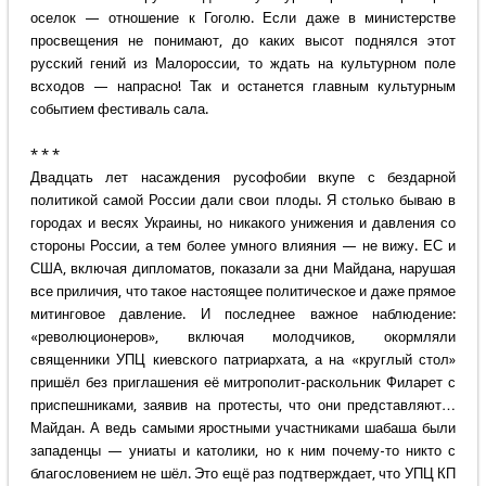
оселок — отношение к Гоголю. Если даже в министерстве
просвещения не понимают, до каких высот поднялся этот
русский гений из Малороссии, то ждать на культурном поле
всходов — напрасно! Так и останется главным культурным
событием фестиваль сала.
* * *
Двадцать лет насаждения русофобии вкупе с бездарной
политикой самой России дали свои плоды. Я столько бываю в
городах и весях Украины, но никакого унижения и давления со
стороны России, а тем более умного влияния — не вижу. ЕС и
США, включая дипломатов, показали за дни Майдана, нарушая
все приличия, что такое настоящее политическое и даже прямое
митинговое давление. И последнее важное наблюдение:
«революционеров», включая молодчиков, окормляли
священники УПЦ киевского патриархата, а на «круглый стол»
пришёл без приглашения её митрополит-раскольник Филарет с
приспешниками, заявив на протесты, что они представляют…
Майдан. А ведь самыми яростными участниками шабаша были
западенцы — униаты и католики, но к ним почему-то никто с
благословением не шёл. Это ещё раз подтверждает, что УПЦ КП