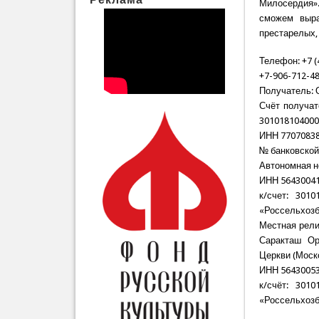
Милосердия».
сможем выра
престарелых,
Телефон: +7 (
+7-906-712-4
Получатель: 
Счёт получат
301018104000
ИНН 77070838
№ банковской
Автономная н
ИНН 56430041
к/счет: 301
«Россельхозб
Местная рели
Саракташ Ор
Церкви (Моск
ИНН 56430053
к/счёт: 301
«Россельхозб