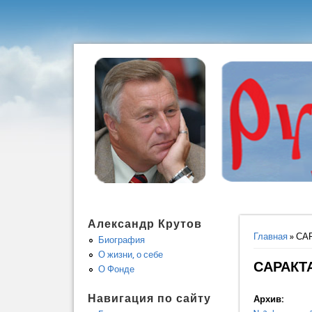
Александр Крутов
Вы здес
Главная
» СА
Биография
О жизни, о себе
САРАКТ
О Фонде
Навигация по сайту
Архив: