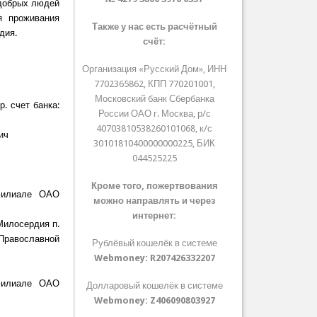
 добрых людей
я проживания
Также у нас есть расчётный
дия.
счёт:
Организация «Русский Дом», ИНН
7702365862, КПП 770201001,
Московский банк Сбербанка
. счет банка:
России ОАО г. Москва, р/с
40703810538260101068, к/с
ич
30101810400000000225, БИК
044525225
Кроме того, пожертвования
 филиале ОАО
можно направлять и через
интернет:
Милосердия п.
Православной
Рублёвый кошелёк в системе
Webmoney:
R207426332207
 филиале ОАО
Долларовый кошелёк в системе
Webmoney:
Z406090803927