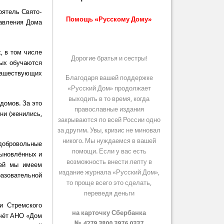
оятель Свято-
Помощь «Русскому Дому»
авления Дома
, в том числе
Дорогие братья и сестры!
рых обучаются
онашествующих
Благодаря вашей поддержке
«Русский Дом» продолжает
выходить в то время, когда
домов. За это
православные издания
ни (женились,
закрываются по всей России одно
за другим. Увы, кризис не миновал
никого. Мы нуждаемся в вашей
обровольные
помощи. Если у вас есть
сыновлённых и
возможность внести лепту в
дей мы имеем
издание журнала «Русский Дом»,
азовательной
то проще всего это сделать,
переведя деньги
и Стремского
на карточку Сбербанка
счёт АНО «Дом
№ 4279 3800 3976 0337