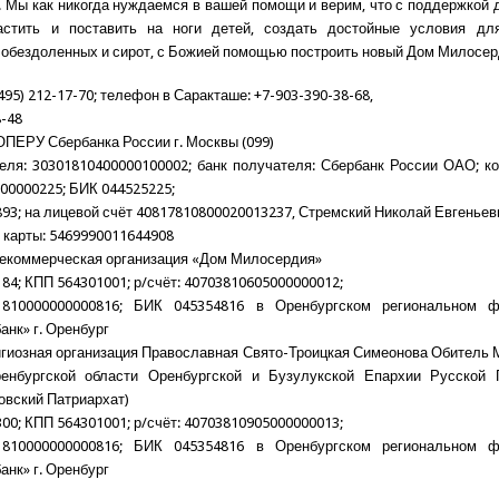
 Мы как никогда нуждаемся в вашей помощи и верим, что с поддержкой
стить и поставить на ноги детей, создать достойные условия дл
 обездоленных и сирот, с Божией помощью построить новый Дом Милосер
495) 212-17-70; телефон в Саракташе: +7-903-390-38-68,
8-48
ОПЕРУ Сбербанка России г. Москвы (099)
еля: 30301810400000100002; банк получателя: Сбербанк России ОАО; кор
00000225; БИК 044525225;
93; на лицевой счёт 40817810800020013237, Стремский Николай Евгеньев
 карты: 5469990011644908
екоммерческая организация «Дом Милосердия»
84; КПП 564301001; р/счёт: 40703810605000000012;
01810000000000816; БИК 045354816 в Оренбургском региональном
анк» г. Оренбург
гиозная организация Православная Свято-Троицкая Симеонова Обитель 
енбургской области Оренбургской и Бузулукской Епархии Русской 
овский Патриархат)
00; КПП 564301001; р/счёт: 40703810905000000013;
01810000000000816; БИК 045354816 в Оренбургском региональном
анк» г. Оренбург