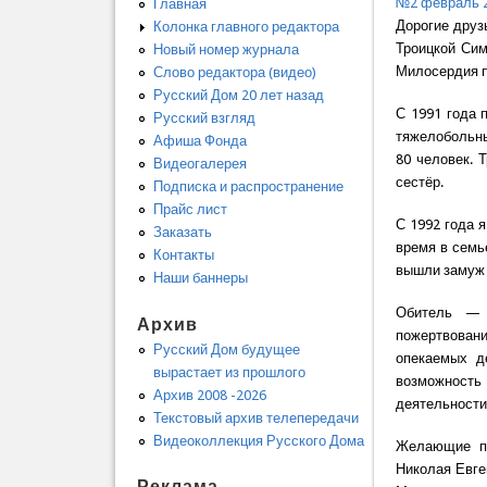
№2 февраль 
Главная
Дорогие друз
Колонка главного редактора
Троицкой Си
Новый номер журнала
Милосердия п
Слово редактора (видео)
Русский Дом 20 лет назад
С 1991 года 
Русский взгляд
тяжелобольны
Афиша Фонда
80 человек. 
Видеогалерея
сестёр.
Подписка и распространение
Прайс лист
С 1992 года 
Заказать
время в семь
Контакты
вышли замуж 
Наши баннеры
Обитель — 
Архив
пожертвовани
Русский Дом будущее
опекаемых д
вырастает из прошлого
возможность
Архив 2008 -2026
деятельности
Текстовый архив телепередачи
Видеоколлекция Русского Дома
Желающие по
Николая Евге
Реклама