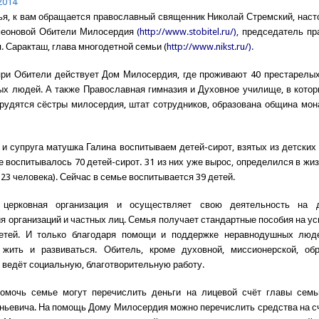
2014
ья, к вам обращается православный священник Николай Стремский, наст
меоновой Обители Милосердия
(
http://www.stobitel.ru/
),
председатель пр
. Саракташ, глава многодетной семьи (
http://www.nikst.ru/
).
при Обители действует Дом Милосердия, где проживают 40 престарелых
х людей. А также Православная гимназия и Духовное училище, в кото
Трудятся сёстры милосердия, штат сотрудников, образована община м
я и супруга матушка Галина воспитываем детей-сирот, взятых из детских 
е воспитывалось 70 детей-сирот. 31 из них уже вырос, определился в жиз
23 человека). Сейчас в семье воспитывается 39 детей.
церковная организация и осуществляет свою деятельность на д
я организаций и частных лиц. Семья получает стандартные пособия на у
етей. И только благодаря помощи и поддержке неравнодушных лю
 жить и развиваться. Обитель, кроме духовной, миссионерской, обр
 ведёт социальную, благотворительную работу.
мочь семье могут перечислить деньги на лицевой счёт главы семь
ньевича. На помощь Дому Милосердия можно перечислить средства на 